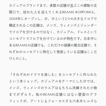
カジュアルブランドまで、多数の店舗が並ぶこの建物の玄
BEAMS ROPPONGI
関口で、訪れた人を迎えてくれる
。
2018
2F
3F
2
年にオープンし、
、
という
つの大きなフロアで
構成されるこの店舗は、メンズ、ウィメンズとジェンダー
でフロアを分けるのではなく、カジュアル、ドレスという
コンセプトでフロアを分けているのが特色です。日本中に
BEAMS
ある
の店舗でも、これだけの規模の複合店舗で、そ
れぞれのコンセプトに特化して発信している店舗はここだ
けとのこと。
「それぞれのドラマを楽しむ」をコンセプトに作られた
2F
という本ショップ。カジュアルをテーマにした
では、
メンズ、ウィメンズのウエアはもちろん洗練された小物
BEAMS
までがずらり。他の
店舗にはない壁面のグラ
フィックが、アートにもフォーカスする六本木ヒルズら