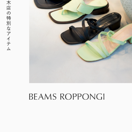
インフォメーション
ロン・ミュエク
コンビニエンスストア
(2)
（日）
（日）
（お知らせ）
六本木ヒルズ駐車場 駐車料金変更のお知らせ
2026年4月29日（水・祝）～ 9月
六本木ヒルズでは、2026年7
音楽と番組とグルメの エン
六本木ヒルズクラブ
公園/散策路/緑
メディカル・ドラッグストア
(2)
施設サービス
カード・
23日（水・祝）
六本木ヒルズについて
月18日（土）〜8月23日
タメフェス！本社会場は今年
公式
案内
お支払いについて
森美術館
アート
(18)
会員制クラブ
（日）の37日間、六本木ヒル
も入場無料！
お子さま連れ、ご年配のお客さま、
ズの夏を熱く盛り上げるさま
その他
(5)
電車でお越しの方
車でお越しの方
お身体の不自由なお客さま向けサービス
ざまなイベントを開催いたし
ます。
パブリックアート & デザイン
六本木ヒルズアリーナ・大屋根
営業時間
インフォメーション
センタ
プラザ・ヒルズ カフェ/スペー
ー
タクシーでお越しの方
バスでお越しの方
ス
アクセス
ヒルズ・ワークショップ
ロン・ミュエク
映画館TOP
ATM
フォー・キッズ 2026
2026年4月29日（水・祝）～ 9月
テレビ朝日
（TOHOシネマズ六本木ヒルズ）
フロアマップ
ヒルズ グルメバーガーグラン
夏のひんやりスイーツ特集
23日（水・祝）
2026年7月25日（土）〜8月16日
喫煙エリア
プリ 2026
「ROPPONGI HILLS ICE! ICE!
（日）
J-WAVE 81.3FM
本展では、大型作品《マス》
ホテルTOP
街をご利用のみなさまへ
ICE! 2026」
ピラミデ
空港からお越しの方
自転車・バイク・シェアサイク
2026年7月1日（水）～8月31日
休憩エリア
街がまるごと学び場になる、
（2016-2017年）など作家の
（グランド ハイアット 東京）
（月）
complex665
ルでお越しの方
2026年7月1日（水）～8月31日
ハリウッドビューティプラザ
お問い合わせ
こどもが主役のワークショッ
主要作品を中心に初期の代表
（月）
ドレッシングラウンジ
プ。今年の夏も、4つのヒル
作から近作まで11点を展示
駐車場のご案内
シェアサイクルのご案内
住宅をお探しの方
オフィスをお探しの
ズを舞台に開催。
し、作品の発展の軌跡を深く
方
ペットをお連れのお客さま
六本木ヒルズレジ
救護室
港区自転車シェアリング
時間貸駐車場空き状況を見る
へ
六本木ヒルズオフ
洞察します。
デンス
ご利用施設から駐車場を探す