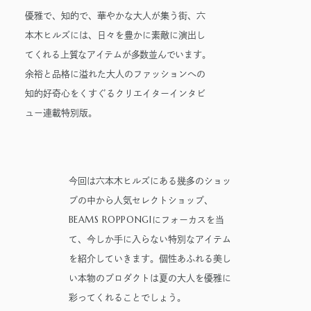
医療施設
料金・各種割引
ィス
公式サイト
公衆電話・携帯電話
充電器
優雅で、知的で、華やかな大人が集う街、六
駐車場サービス
公式サイト
港区自転車シェアリング
よくあるご質問
本木ヒルズには、日々を豊かに素敵に演出し
Wi-Fiエリア
チケ得
Fate/Grand Order展 -星見
TVアニメ『薬屋のひとり
てくれる上質なアイテムが多数並んでいます。
イベントスペース、広告エリアをお探しの方
コインロッカー
の回廊-
ごと』×東京シティビュー
Hills Media & Space
余裕と品格に溢れた大人のファッションへの
舞が織りなす幻想の世
2026年7月17日（金）～9月14日
2026年8月1日（土）～10月26日
モアナと伝説の海
スパイダーマン：ブランド・ニ
外貨両替・郵便サービス
知的好奇心をくすぐるクリエイターインタビ
界 ―天空に響く、舞の
（月）
（月）
ュー・デイ
Soirée Blanche ～ソワレ ブランシュ～
2026年7月31日（金） 公開
ュー連載特別版。
しらべ―
作品のはじまりから、2025
本イベントのテーマは「夜
2026年7月31日（金） 公開
2026年7月4日（土）～9月12日（土）
年末に配信されたメインスト
空」×「舞」。海抜250メー
グランド ハイアット 東京
ーリー「第2部 終章」までの
トルに位置する「東京シティ
旅路を、美麗なアートワー
ビュー」を舞台に、猫猫（マ
HILLS LIFE DAILY
今回は六本木ヒルズにある幾多のショッ
ク、膨大な設定資料、あふれ
オマオ）や壬氏（ジンシ）た
プの中から人気セレクトショップ、
サングラスは真
多様なセクター
る映像と立体造形を駆使し、
ちが織りなす幻想的な舞の情
BEAMS ROPPONGI
夏のマジックア
のハブとなり、
にフォーカスを当
作品の魅力を余すことなく伝
景を、展望台ならではの特別
イテム！——地曳
社会課題解決に
て、今しか手に入らない特別なアイテム
える展示会
な演出で描き出します。
いく子のおしゃ
向けた共創を促
を紹介していきます。個性あふれる美し
れメソッド113
す——Glass Rock共
好奇心と離陸す
「痛みを感じた
創コーディネー
る夏。——藤原ヒ
時に流す汗」が
い本物のプロダクトは夏の大人を優雅に
ター 小菅隆太に
ロシの連載
つなぐもの——リ
彩ってくれることでしょう。
聞く
「INSTANT
ー・キット 千葉