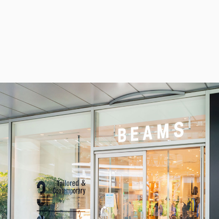
FLOW」#67
正也 to sweat 流
暑さを吹き飛ばすホテルのテラスへ。発酵グ
ビアガーデンやセミビュッフェなどサマーテラスプラン
汗＠シュウゴア
リルと南仏ディナーで楽しむ大人の夏時間
ミニオンズ＆モンスターズ
劇場版『TOKYO MER～走る緊急
ーツ（〜8/22）
2026年7月1日（水）～9月30日（水）
救命室～CAPITAL CRISIS』
2026年8月7日（金） 公開
グランド ハイアット 東京
2026年8月21日（金） 公開
イタリアン “メレン
涼やかなサマーベリ
ダ” アフタヌーンテ
ーヌ（グラススイー
ィー セット
ツ）
2026年6月1日（月）
2026年6月16日（火）
～8月31日（月）
グランド ハイアット
～9月15日（火）
グランド ハイアット
東京
東京
ポケモン30周年を祝
【国産牛の豪華無料
う夏の冒険へ ～宿
試食をアート空間で
泊・レストラン・テ
優雅に体験】ブライ
2026年6月20日（土）
通年
イクアウト～
ダルフェア
～8月31日（月）
グランド ハイアット
グランド ハイアット
東京
東京
映画クレヨンしんちゃん 奇々
チケット(半券)優待サービス
怪々！オラの妖怪バケ～ション