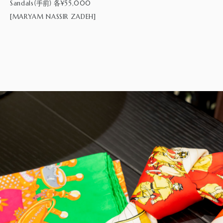
Sandals
¥55,000
(手前) 各
[MARYAM NASSIR ZADEH]