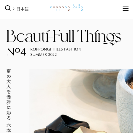
日本語
イベント
イベントTOPを見る
グルメ＆ショップ
すべてのイベント
今日のイベント
グルメ & ショップTOPを見る
ミュージアム・展望台
今月のイベント
来月のイベント
ショップ
グルメ
サービス
ピックアップイベント
映画館
森美術館
東京シティビュー
森アーツセンターギャラリー
ショップ一覧を見る
映画館TOPを見る
ホテル
森美術館 公式サイト
TOHOシネマズ六本木ヒルズ 公式サイト
メンズファッション
(41)
キッズ
(9)
ホテルTOPを見る
（お知らせ）
ベイビークラブシアター 上映予定はこちら
その他施設
レディスファッション
(45)
スポーツ・アウトドア
(10)
グランド ハイアット 東京 公式サイト
ファッション雑貨
(53)
ライフスタイル
(24)
六本木ヒルズ併設その他周辺施設
ROPPONGI HILLS SUMMER
テレビ朝日・六本木ヒル
（お知らせ）
館内のレストラン・バーでお使いいただける3種
アクセス
類のお食事券オンラインにて販売中
2026
ズ SUMMER FES
ジュエリー・ウォッチ
(9)
ビューティー
(5)
2026年7月18日（土）～ 8月23日
2026年7月18日（土）～8月23日
アクセスTOPを見る