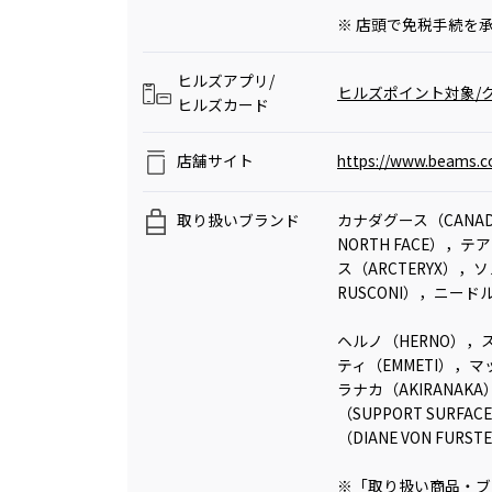
※ 店頭で免税手続を
ヒルズアプリ/
ヒルズポイント対象/ク
ヒルズカード
店舗サイト
https://www.beams.co
取り扱いブランド
カナダグース（CANAD
NORTH FACE），
ス（ARCTERYX），
RUSCONI），ニードル
ヘルノ（HERNO），ステ
ティ（EMMETI），マ
ラナカ（AKIRANAK
（SUPPORT SUR
（DIANE VON FURST
※「取り扱い商品・ブ