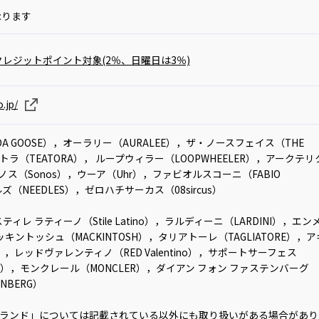
承ります
レジットポイント対象(2％、日曜日は3％)
.jp/
A GOOSE），オーラリー（AURALEE），ザ・ノースフェイス（THE
テアトラ（TEATORA）， ループウィラー（LOOPWHEELER），アークテリ
ソノス（Sonos），ウーア（Uhr），ファビオルスコーニ（FABIO
ズ（NEEDLES），ゼロハチサーカス（08sircus）
ィレ ラティーノ（Stile Latino），ラルディーニ（LARDINI），エン
ッキントッシュ（MACKINTOSH），タリアトーレ（TAGLIATORE），ア
A），レッドヴァレンティノ（RED Valentino），サポートサーフェス
FACE），モンクレール（MONCLER），ダイアン フォン ファステンバーグ
ENBERG）
ランド」については記載されている以外にも取り扱いがある場合があり