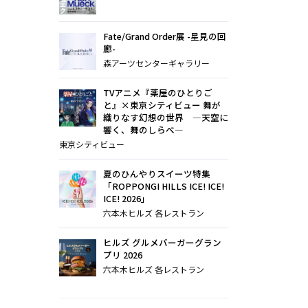
Fate/Grand Order展 -星見の回
廊-
森アーツセンターギャラリー
TVアニメ『薬屋のひとりご
と』×東京シティビュー 舞が
織りなす幻想の世界 ―天空に
響く、舞のしらべ―
東京シティビュー
夏のひんやりスイーツ特集
「ROPPONGI HILLS ICE! ICE!
ICE! 2026」
六本木ヒルズ 各レストラン
ヒルズ グルメバーガーグラン
プリ 2026
六本木ヒルズ 各レストラン