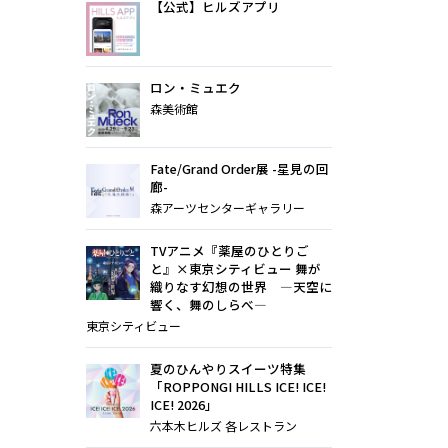
【公式】ヒルズアプリ
ロン・ミュエク
森美術館
Fate/Grand Order展 -星見の回
廊-
森アーツセンターギャラリー
TVアニメ『薬屋のひとりご
と』×東京シティビュー 舞が
織りなす幻想の世界 ―天空に
響く、舞のしらべ―
東京シティビュー
夏のひんやりスイーツ特集
「ROPPONGI HILLS ICE! ICE!
ICE! 2026」
六本木ヒルズ 各レストラン