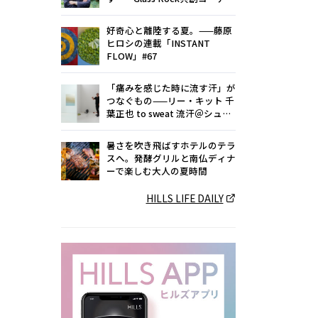
ネーター 小菅隆太に聞く
好奇心と離陸する夏。——藤原
ヒロシの連載「INSTANT
FLOW」#67
「痛みを感じた時に流す汗」が
つなぐもの——リー・キット 千
葉正也 to sweat 流汗＠シュウ
ゴアーツ（〜8/22）
暑さを吹き飛ばすホテルのテラ
スへ。発酵グリルと南仏ディナ
ーで楽しむ大人の夏時間
HILLS LIFE DAILY