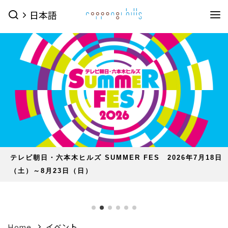
日本語
イベント
イベントTOPを見る
グルメ＆ショップ
すべてのイベント
今日のイベント
グルメ & ショップTOPを見る
ミュージアム・展望台
今月のイベント
来月のイベント
ショップ
グルメ
サービス
映画館
ピックアップイベント
森美術館
東京シティビュー
森アーツセンターギャラリー
映画館TOPを見る
ホテル
ショップ一覧を見る
ヒルズ・ワークショップ フォー・キッズ 2026 2026年7月
森美術館 公式サイト
TOHOシネマズ六本木ヒルズ 公式サイト
メンズファッション
(41)
キッズ
(9)
25日（土）〜8月16日（日）
ホテルTOPを見る
その他施設
（お知らせ）
ベイビークラブシアター 上映予定は
レディスファッション
(45)
スポーツ・アウトドア
(10)
グランド ハイアット 東京 公式サイト
こちら
六本木ヒルズ併設その他周辺施設
ファッション雑貨
(53)
ライフスタイル
(24)
アクセス
ROPPONGI HILLS
テレビ朝日・六本木ヒルズ
（お知らせ）
館内のレストラン・バーでお使いい
SUMMER 2026
SUMMER FES
ただける3種類のお食事券オンラインにて販売中
ジュエリー・ウォッチ
(9)
ビューティー
(5)
Home
イベント