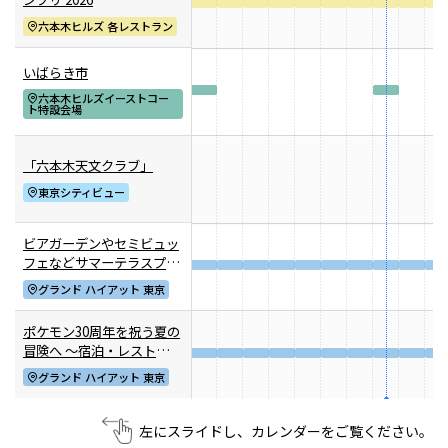
六本木ヒルズ 各レストラン
いばらき市
映画クレヨンしんちゃん
チケット(半券)優待サービス
六本木ヒルズイーストコー
奇々怪々！オラの妖怪バケ～
ト特設会場
ション
2026年7月31日（金） 公開
「六本木天文クラブ」
東京シティビュー
ビアガーデンやセミビュッ
フェなどサマーテラスプラ
ン
グランド ハイアット 東京
ポケモン30周年を祝う夏の
冒険へ ～宿泊・レストラ
ン・テイクアウト～
グランド ハイアット 東京
左にスライドし、カレンダーをご覧ください。