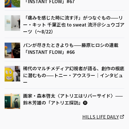
「INSTANT FLOW」#67
「痛みを感じた時に流す汗」がつなぐもの——リ
ー・キット 千葉正也 to sweat 流汗＠シュウゴア
ーツ（〜8/22）
パンが尽きたときよりも——藤原ヒロシの連載
「INSTANT FLOW」#66
稀代のマルチメディア幻視者が語る、創作の根底
に潜むもの——トニー・アウスラー｜インタビュ
ー
画家・森本啓太〈アトリエはリバーサイド〉——
鈴木芳雄の「アトリエ探訪」⓫
HILLS LIFE DAILY