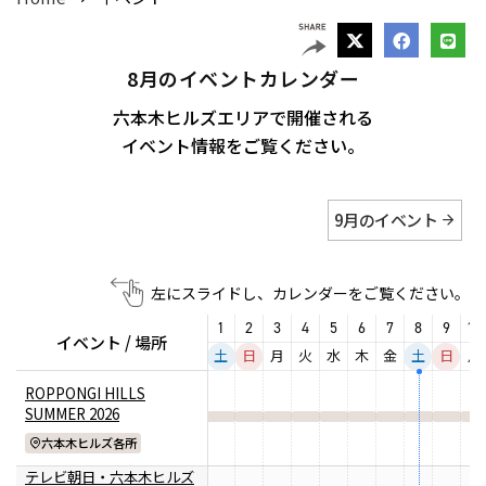
アクセスTOPを見る
2026年7月18日（土）～ 8
2026年7月18日（土）～8
インフォメーション
ロン・ミュエク
コンビニエンスストア
(2)
月23日（日）
月23日（日）
（お知らせ）
六本木ヒルズ駐車場 駐車料金変更
2026年4月29日（水・祝）
のお知らせ
六本木ヒルズでは、2026
音楽と番組とグルメの エ
施設サービス
8
月のイベントカレンダー
カード・
メディカル・ドラッグストア
(2)
六本木ヒルズクラブ
公園/散策路/緑
六本木ヒルズについて
～ 9月23日（水・祝）
年7月18日（土）〜8月23
ンタメフェス！本社会場は
公式
案内
お支払いについて
六本木ヒルズエリアで開催される
アート
(18)
森美術館
日（日）の37日間、六本木
今年も入場無料！
会員制クラブ
イベント情報をご覧ください。
ヒルズの夏を熱く盛り上げ
お子さま連れ、ご年配のお客さま、
その他
(5)
るさまざまなイベントを開
お身体の不自由なお客さま向けサービス
電車でお越しの方
車でお越しの方
催いたします。
9
月のイベント
パブリックアート & デザイ
六本木ヒルズアリーナ・大
営業時間
インフォメーション
センタ
ン
屋根プラザ・ヒルズ カフェ/
ー
ヒルズ・ワークショップ フ
ロン・ミュエク
スペース
左にスライドし、カレンダーをご覧ください。
アクセス
タクシーでお越しの方
バスでお越しの方
ォー・キッズ 2026
2026年4月29日（水・祝）
ATM
1
2
3
4
5
6
7
8
9
10
映画館TOP
ヒルズ グルメバーガーグラン
夏のひんやりスイーツ特集
テレビ朝日
2026年7月25日（土）〜8
～ 9月23日（水・祝）
イベント / 場所
フロアマップ
プリ 2026
「ROPPONGI HILLS ICE! ICE!
土
日
月
火
水
木
金
土
日
月
喫煙エリア
（TOHOシネマズ六本木ヒルズ）
月16日（日）
本展では、大型作品《マ
2026年7月1日（水）～8
ICE! 2026」
J-WAVE 81.3FM
ホテルTOP
街をご利用のみなさまへ
ROPPONGI HILLS
ピラミデ
街がまるごと学び場にな
ス》（2016-2017年）など
2026年7月1日（水）～8
月31日（月）
休憩エリア
SUMMER 2026
空港からお越しの方
自転車・バイク・シェアサ
（グランド ハイアット 東京）
complex665
る、こどもが主役のワーク
作家の主要作品を中心に初
月31日（月）
ハリウッドビューティプラザ
お問い合わせ
イクルでお越しの方
六本木ヒルズ各所
ショップ。今年の夏も、4
期の代表作から近作まで11
ドレッシングラウンジ
つのヒルズを舞台に開催。
点を展示し、作品の発展の
テレビ朝日・六本木ヒルズ