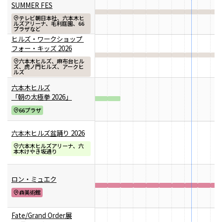
駐車場のご案内
シェアサイクルのご案内
住宅をお探しの
オフィスをお探
SUMMER FES
ペットをお連れのお客さま
救護室
軌跡を深く洞察します。
方
しの方
へ
港区自転車シェアリング
テレビ朝日本社、六本木ヒ
時間貸駐車場空き状況を
ルズアリーナ、毛利庭園、66
医療施設
六本木ヒルズレジデ
六本木ヒルズオフィ
プラザなど
見る
公衆電話・携帯電話
充電器
ンス
ス
ヒルズ・ワークショップ
ご利用施設から駐車場を
港区自転車シェアリング
公式サイト
公式サイト
フォー・キッズ 2026
Wi-Fiエリア
Fate/Grand Order展 -星見
TVアニメ『薬屋のひとりご
探す
六本木ヒルズ、麻布台ヒル
チケ得
の回廊-
と』×東京シティビュー 舞
ズ、虎ノ門ヒルズ、アークヒ
料金・各種割引
イベントスペース、広告エリアをお探しの方
ルズ
コインロッカー
が織りなす幻想の世界 ―
2026年7月17日（金）～9
2026年8月1日（土）～10
駐車場サービス
Hills Media & Space
六本木ヒルズ
天空に響く、舞のしらべ―
月14日（月）
月26日（月）
外貨両替・郵便サービス
よくあるご質問
「朝の太極拳 2026」
Soirée Blanche ～ソワレ ブランシュ～
モアナと伝説の海
スパイダーマン：ブランド・
作品のはじまりから、
本イベントのテーマは「夜
66プラザ
ニュー・デイ
2026年7月4日（土）～9月12日（土）
2025年末に配信されたメ
空」×「舞」。海抜250メ
2026年7月31日（金） 公開
インストーリー「第2部 終
ートルに位置する「東京シ
2026年7月31日（金） 公開
グランド ハイアット 東京
六本木ヒルズ盆踊り 2026
章」までの旅路を、美麗な
ティビュー」を舞台に、猫
HILLS LIFE DAILY
六本木ヒルズアリーナ、六
本木けやき坂通り
アートワーク、膨大な設定
猫（マオマオ）や壬氏（ジ
資料、あふれる映像と立体
ンシ）たちが織りなす幻想
好奇心と離陸する
「痛みを感じた時
造形を駆使し、作品の魅力
的な舞の情景を、展望台な
ロン・ミュエク
夏。——藤原ヒロ
に流す汗」がつな
シの連載
ぐもの——リー・
を余すことなく伝える展示
らではの特別な演出で描き
森美術館
「INSTANT
キット 千葉正也 to
会
出します。
FLOW」#67
sweat 流汗＠シュ
パンが尽きたとき
稀代のマルチメデ
Fate/Grand Order展
ウゴアーツ（〜
よりも——藤原ヒ
ィア幻視者が語