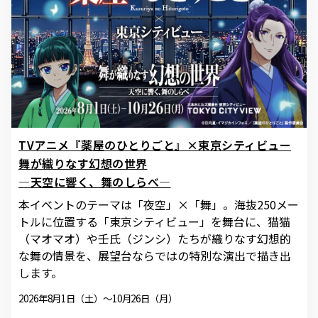
TVアニメ『薬屋のひとりごと』×東京シティビュー
舞が織りなす幻想の世界
―天空に響く、舞のしらべ―
本イベントのテーマは「夜空」×「舞」。海抜250メー
トルに位置する「東京シティビュー」を舞台に、猫猫
（マオマオ）や壬氏（ジンシ）たちが織りなす幻想的
な舞の情景を、展望台ならではの特別な演出で描き出
します。
2026年8月1日（土）～10月26日（月）