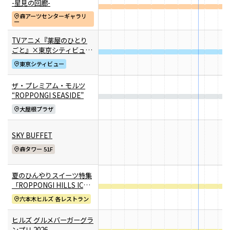
-星見の回廊-
8/22）
ロシの連載
る、創作の根底に
森アーツセンターギャラリ
「INSTANT
潜むもの——トニ
ー
FLOW」#66
ー・アウスラー｜
画家・森本啓太〈アトリエはリバーサイド〉——
インタビュー
TVアニメ『薬屋のひとり
鈴木芳雄の「アトリエ探訪」⓫
ビアガーデンやセミビュッフェなどサマーテラスプラン
ごと』×東京シティビュー
舞が織りなす幻想の世界
東京シティビュー
2026年7月1日（水）～9月30日（水）
―天空に響く、舞のしらべ
ミニオンズ＆モンスターズ
劇場版『TOKYO MER～走る
グランド ハイアット 東京
―
ザ・プレミアム・モルツ
緊急救命室～CAPITAL
2026年8月7日（金） 公開
“ROPPONGI SEASIDE”
CRISIS』
イタリアン “メレ
涼やかなサマーベ
2026年8月21日（金） 公開
大屋根プラザ
ンダ” アフタヌー
リーヌ（グラスス
ンティー セット
2026年6月1日
イーツ）
2026年6月16日
SKY BUFFET
（月）～8月31日
グランド ハイア
（火）～9月15日
グランド ハイア
（月）
ット 東京
（火）
ット 東京
森タワー 51F
夏のひんやりスイーツ特集
ポケモン30周年
【国産牛の豪華無
「ROPPONGI HILLS ICE!
を祝う夏の冒険へ
料試食をアート空
ICE! ICE! 2026」
～宿泊・レストラ
2026年6月20日
間で優雅に体験】
通年
六本木ヒルズ 各レストラン
ン・テイクアウト
ブライダルフェア
（土）～8月31日
グランド ハイア
グランド ハイア
ヒルズ グルメバーガーグラ
～
（月）
ット 東京
ット 東京
ンプリ 2026