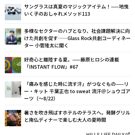
サングラスは真夏のマジックアイテム！——地曳
いく子のおしゃれメソッド113
多様なセクターのハブとなり、社会課題解決に向
けた共創を促す——Glass Rock共創コーディネー
ター 小菅隆太に聞く
好奇心と離陸する夏。——藤原ヒロシの連載
「INSTANT FLOW」#67
「痛みを感じた時に流す汗」がつなぐもの——リ
ー・キット 千葉正也 to sweat 流汗＠シュウゴア
ーツ（〜8/22）
暑さを吹き飛ばすホテルのテラスへ。発酵グリル
と南仏ディナーで楽しむ大人の夏時間
HILLS LIFE DAILY