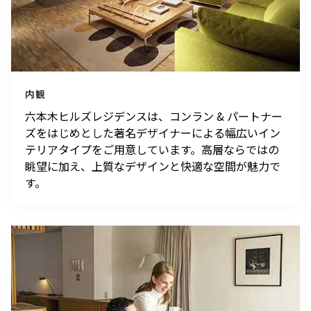
菅隆太に聞く
シの連載
ぐもの——リー・
「INSTANT
キット 千葉正也 to
FLOW」#67
sweat 流汗＠シュ
暑さを吹き飛ばすホテルのテラスへ。発酵グリ
ウゴアーツ（〜
ルと南仏ディナーで楽しむ大人の夏時間
ビアガーデンやセミビュッフェなどサマーテラスプラン
8/22）
2026年7月1日（水）～9月30日（水）
内観
ミニオンズ＆モンスターズ
劇場版『TOKYO MER～走る
グランド ハイアット 東京
六本木ヒルズレジデンスは、コンラン & パートナー
緊急救命室～CAPITAL
2026年8月7日（金） 公開
ズをはじめとした著名デザイナーによる幅広いイン
CRISIS』
イタリアン “メレ
涼やかなサマーベ
2026年8月21日（金） 公開
テリアタイプをご用意しています。高層ならではの
ンダ” アフタヌー
リーヌ（グラスス
眺望に加え、上質なデザインと快適な空間が魅力で
ンティー セット
2026年6月1日
イーツ）
2026年6月16日
す。
（月）～8月31日
グランド ハイア
（火）～9月15日
グランド ハイア
（月）
ット 東京
（火）
ット 東京
ポケモン30周年
【国産牛の豪華無
を祝う夏の冒険へ
料試食をアート空
～宿泊・レストラ
2026年6月20日
間で優雅に体験】
通年
ン・テイクアウト
ブライダルフェア
（土）～8月31日
グランド ハイア
グランド ハイア
～
（月）
ット 東京
ット 東京