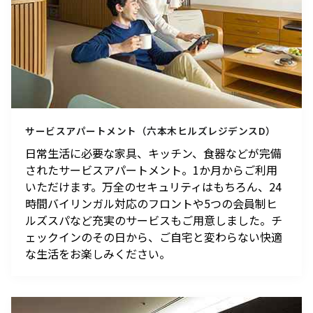
映画クレヨンしんちゃん
チケット(半券)優待サービス
奇々怪々！オラの妖怪バケ～
ション
2026年7月31日（金） 公開
サービスアパートメント（六本木ヒルズレジデンスD）
日常生活に必要な家具、キッチン、食器などが完備
されたサービスアパートメント。1か月からご利用
いただけます。万全のセキュリティはもちろん、24
時間バイリンガル対応のフロントや5つの会員制ヒ
ルズスパなど充実のサービスもご用意しました。チ
ェックインのその日から、ご自宅と変わらない快適
な生活をお楽しみください。