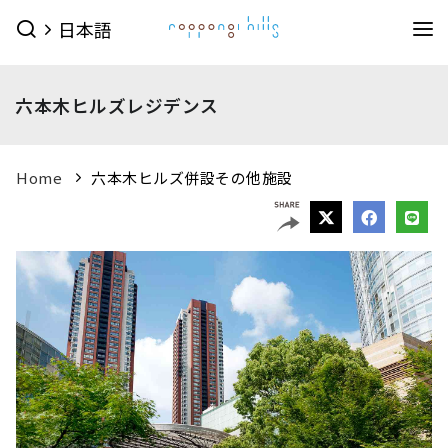
日本語
イベント
六本木ヒルズレジデンス
イベントTOPを見る
グルメ＆ショップ
すべてのイベント
今日のイベント
グルメ & ショップTOPを見る
Home
六本木ヒルズ併設その他施設
ミュージアム・展望台
今月のイベント
来月のイベント
ショップ
グルメ
サービス
森美術館
東京シティビュー
森アーツセンターギャラリー
映画館
ピックアップイベント
映画館TOPを見る
ショップ一覧を見る
ホテル
森美術館 公式サイト
TOHOシネマズ六本木ヒルズ 公式サイト
メンズファッション
(41)
キッズ
(9)
ホテルTOPを見る
その他施設
（お知らせ）
ベイビークラブシアター 上映予定は
レディスファッション
(45)
スポーツ・アウトドア
(10)
グランド ハイアット 東京 公式サイト
こちら
ファッション雑貨
(53)
ライフスタイル
(24)
六本木ヒルズ併設その他周辺施設
アクセス
ROPPONGI HILLS
テレビ朝日・六本木ヒルズ
（お知らせ）
館内のレストラン・バーでお使いい
ジュエリー・ウォッチ
(9)
ビューティー
(5)
SUMMER 2026
SUMMER FES
ただける3種類のお食事券オンラインにて販売中