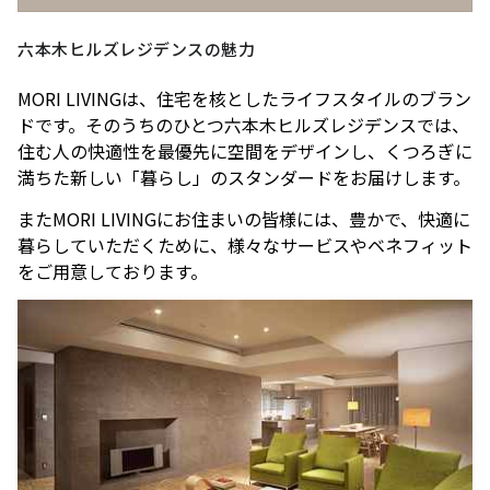
駐車場のご案内
シェアサイクルのご案内
住宅をお探しの
オフィスをお探
へ
軌跡を深く洞察します。
方
しの方
医療施設
港区自転車シェアリング
時間貸駐車場空き状況を
六本木ヒルズレジデンスの魅力
公衆電話・携帯電話
充電器
六本木ヒルズレジデ
六本木ヒルズオフィ
見る
ンス
ス
港区自転車シェアリング
MORI LIVINGは、住宅を核としたライフスタイルのブラン
ご利用施設から駐車場を
Wi-Fiエリア
公式サイト
公式サイト
チケ得
Fate/Grand Order展 -星見
TVアニメ『薬屋のひとりご
探す
ドです。そのうちのひとつ六本木ヒルズレジデンスでは、
コインロッカー
の回廊-
と』×東京シティビュー 舞
住む人の快適性を最優先に空間をデザインし、くつろぎに
料金・各種割引
イベントスペース、広告エリアをお探しの方
が織りなす幻想の世界 ―
満ちた新しい「暮らし」のスタンダードをお届けします。
2026年7月17日（金）～9
2026年8月1日（土）～10
駐車場サービス
Hills Media & Space
外貨両替・郵便サービス
天空に響く、舞のしらべ―
月14日（月）
月26日（月）
よくあるご質問
またMORI LIVINGにお住まいの皆様には、豊かで、快適に
Soirée Blanche ～ソワレ ブランシュ～
モアナと伝説の海
スパイダーマン：ブランド・
作品のはじまりから、
本イベントのテーマは「夜
暮らしていただくために、様々なサービスやベネフィット
ニュー・デイ
2026年7月4日（土）～9月12日（土）
2025年末に配信されたメ
空」×「舞」。海抜250メ
2026年7月31日（金） 公開
をご用意しております。
インストーリー「第2部 終
ートルに位置する「東京シ
2026年7月31日（金） 公開
グランド ハイアット 東京
章」までの旅路を、美麗な
ティビュー」を舞台に、猫
HILLS LIFE DAILY
アートワーク、膨大な設定
猫（マオマオ）や壬氏（ジ
資料、あふれる映像と立体
ンシ）たちが織りなす幻想
サングラスは真夏
多様なセクターの
造形を駆使し、作品の魅力
的な舞の情景を、展望台な
のマジックアイテ
ハブとなり、社会
ム！——地曳いく
課題解決に向けた
を余すことなく伝える展示
らではの特別な演出で描き
子のおしゃれメソ
共創を促す——
会
出します。
ッド113
Glass Rock共創コ
好奇心と離陸する
「痛みを感じた時
ーディネーター 小
夏。——藤原ヒロ
に流す汗」がつな