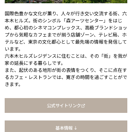
アクセスTOPを見る
2026年7月18日（土）～ 8
2026年7月18日（土）～8
インフォメーション
ロン・ミュエク
コンビニエンスストア
(2)
月23日（日）
月23日（日）
国際色豊かな文化が薫り、人々が行き交い交流する街、六
（お知らせ）
六本木ヒルズ駐車場 駐車料金変更
2026年4月29日（水・祝）
メディカル・ドラッグストア
(2)
のお知らせ
施設サービス
カード・
六本木ヒルズでは、2026
音楽と番組とグルメの エ
本木ヒルズ。街のシンボル「森アーツセンター」をはじ
六本木ヒルズクラブ
公園/散策路/緑
六本木ヒルズについて
～ 9月23日（水・祝）
案内
お支払いについて
年7月18日（土）〜8月23
ンタメフェス！本社会場は
め、都心初のシネマコンプレックス、高級ブランドショッ
公式
アート
(18)
森美術館
日（日）の37日間、六本木
今年も入場無料！
プから気軽なカフェまでが揃う店舗ゾーン、テレビ局、ホ
会員制クラブ
お子さま連れ、ご年配のお客さま、
その他
(5)
ヒルズの夏を熱く盛り上げ
テルなど、東京の文化都心として最先端の情報を発信して
お身体の不自由なお客さま向けサービス
るさまざまなイベントを開
います。
電車でお越しの方
車でお越しの方
催いたします。
六本木ヒルズレジデンスに住むことは、その「街」を我が
家の延長にする暮らしです。
パブリックアート & デザイ
六本木ヒルズアリーナ・大
営業時間
インフォメーション
センタ
また、起伏のある地形が街の表情をつくり、そこに点在す
ー
ン
屋根プラザ・ヒルズ カフェ/
アクセス
るカフェ・レストランでは、寛ぎの時間を過ごすことがで
ヒルズ・ワークショップ フ
ロン・ミュエク
スペース
ATM
きます。
タクシーでお越しの方
バスでお越しの方
ォー・キッズ 2026
2026年4月29日（水・祝）
ヒルズ グルメバーガーグラン
夏のひんやりスイーツ特集
フロアマップ
映画館TOP
テレビ朝日
2026年7月25日（土）〜8
～ 9月23日（水・祝）
喫煙エリア
プリ 2026
「ROPPONGI HILLS ICE! ICE!
（TOHOシネマズ六本木ヒルズ）
月16日（日）
2026年7月1日（水）～8
ICE! 2026」
街をご利用のみなさまへ
本展では、大型作品《マ
J-WAVE 81.3FM
休憩エリア
公式サイトリンク
ホテルTOP
2026年7月1日（水）～8
月31日（月）
ピラミデ
街がまるごと学び場にな
ス》（2016-2017年）など
お問い合わせ
月31日（月）
空港からお越しの方
自転車・バイク・シェアサ
（グランド ハイアット 東京）
complex665
る、こどもが主役のワーク
作家の主要作品を中心に初
ハリウッドビューティプラザ
ドレッシングラウンジ
イクルでお越しの方
ショップ。今年の夏も、4
期の代表作から近作まで11
基本情報
つのヒルズを舞台に開催。
点を展示し、作品の発展の
ペットをお連れのお客さま
救護室