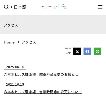
日本語
イベント
アクセス
イベントTOPを見る
グルメ＆ショップ
すべてのイベント
今日のイベント
グルメ & ショップTOPを見る
Home
アクセス
ミュージアム・展望台
今月のイベント
来月のイベント
ショップ
グルメ
サービス
森美術館
東京シティビュー
森アーツセンターギャラリー
映画館
ピックアップイベント
2025.06.10
映画館TOPを見る
ショップ一覧を見る
ホテル
森美術館 公式サイト
六本木ヒルズ駐車場 駐車料金変更のお知らせ
TOHOシネマズ六本木ヒルズ 公式サイト
メンズファッション
(41)
キッズ
(9)
ホテルTOPを見る
その他施設
2021.10.15
（お知らせ）
ベイビークラブシアター 上映予定は
レディスファッション
(46)
スポーツ・アウトドア
(10)
グランド ハイアット 東京 公式サイト
こちら
六本木ヒルズ駐車場 営業時間等の変更について
ファッション雑貨
(54)
ライフスタイル
(24)
六本木ヒルズ併設その他周辺施設
アクセス
ROPPONGI HILLS
テレビ朝日・六本木ヒルズ
（お知らせ）
館内のレストラン・バーでお使いい
ジュエリー・ウォッチ
(9)
ビューティー
(5)
SUMMER 2026
SUMMER FES
ただける3種類のお食事券オンラインにて販売中