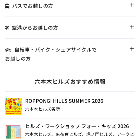
菅隆太に聞く
バスでお越しの方
シの連載
ぐもの——リー・
「INSTANT
キット 千葉正也 to
FLOW」#67
sweat 流汗＠シュ
暑さを吹き飛ばすホテルのテラスへ。発酵グリ
ウゴアーツ（〜
ルと南仏ディナーで楽しむ大人の夏時間
空港からお越しの方
ビアガーデンやセミビュッフェなどサマーテラスプラン
8/22）
2026年7月1日（水）～9月30日（水）
ミニオンズ＆モンスターズ
劇場版『TOKYO MER～走る
グランド ハイアット 東京
自転車・バイク・シェアサイクルで
緊急救命室～CAPITAL
2026年8月7日（金） 公開
お越しの方
CRISIS』
イタリアン “メレ
涼やかなサマーベ
2026年8月21日（金） 公開
ンダ” アフタヌー
リーヌ（グラスス
ンティー セット
2026年6月1日
イーツ）
2026年6月16日
六本木ヒルズおすすめ情報
（月）～8月31日
グランド ハイア
（火）～9月15日
グランド ハイア
（月）
ット 東京
（火）
ット 東京
ROPPONGI HILLS SUMMER 2026
ポケモン30周年
【国産牛の豪華無
六本木ヒルズ各所
を祝う夏の冒険へ
料試食をアート空
～宿泊・レストラ
2026年6月20日
間で優雅に体験】
通年
ヒルズ・ワークショップ フォー・キッズ 2026
ン・テイクアウト
ブライダルフェア
（土）～8月31日
グランド ハイア
グランド ハイア
六本木ヒルズ、麻布台ヒルズ、虎ノ門ヒルズ、アークヒ
～
（月）
ット 東京
ット 東京