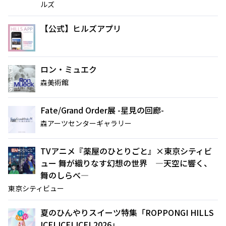
ルズ
【公式】ヒルズアプリ
映画クレヨンしんちゃん
チケット(半券)優待サービス
奇々怪々！オラの妖怪バケ～
ション
ロン・ミュエク
2026年7月31日（金） 公開
森美術館
Fate/Grand Order展 -星見の回廊-
森アーツセンターギャラリー
TVアニメ『薬屋のひとりごと』×東京シティビ
ュー 舞が織りなす幻想の世界 ―天空に響く、
舞のしらべ―
東京シティビュー
夏のひんやりスイーツ特集「ROPPONGI HILLS
ICE! ICE! ICE! 2026」