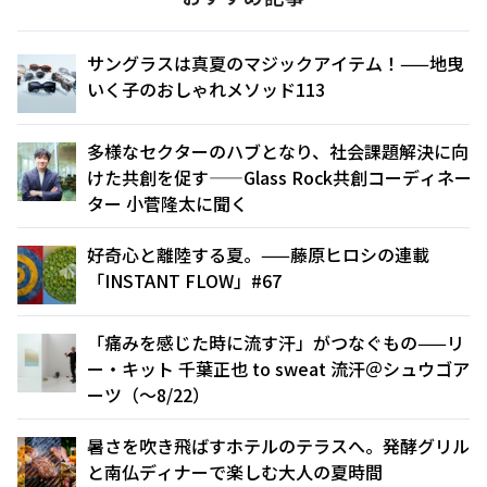
サングラスは真夏のマジックアイテム！——地曳
いく子のおしゃれメソッド113
多様なセクターのハブとなり、社会課題解決に向
けた共創を促す——Glass Rock共創コーディネー
ター 小菅隆太に聞く
好奇心と離陸する夏。——藤原ヒロシの連載
「INSTANT FLOW」#67
「痛みを感じた時に流す汗」がつなぐもの——リ
ー・キット 千葉正也 to sweat 流汗＠シュウゴア
ーツ（〜8/22）
暑さを吹き飛ばすホテルのテラスへ。発酵グリル
と南仏ディナーで楽しむ大人の夏時間