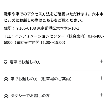
駐車場のご案内
シェアサイクルのご案内
住宅をお探しの
オフィスをお探
へ
軌跡を深く洞察します。
方
しの方
医療施設
港区自転車シェアリング
時間貸駐車場空き状況を
公衆電話・携帯電話
充電器
電車や車でのアクセス方法をご確認いただけます。六本木
六本木ヒルズレジデ
六本木ヒルズオフィ
見る
ンス
ス
港区自転車シェアリング
ヒルズにお越しの際はこちらをご覧ください。
ご利用施設から駐車場を
Wi-Fiエリア
公式サイト
公式サイト
チケ得
Fate/Grand Order展 -星見
TVアニメ『薬屋のひとりご
探す
住所：〒106-6108 東京都港区六本木6-10-1
コインロッカー
の回廊-
と』×東京シティビュー 舞
料金・各種割引
イベントスペース、広告エリアをお探しの方
TEL：インフォメーションセンター（総合案内）
03-6406-
が織りなす幻想の世界 ―
2026年7月17日（金）～9
2026年8月1日（土）～10
駐車場サービス
Hills Media & Space
外貨両替・郵便サービス
6000
（電話受付時間 11:00～19:00）
天空に響く、舞のしらべ―
月14日（月）
月26日（月）
よくあるご質問
Soirée Blanche ～ソワレ ブランシュ～
モアナと伝説の海
スパイダーマン：ブランド・
作品のはじまりから、
本イベントのテーマは「夜
ニュー・デイ
2026年7月4日（土）～9月12日（土）
2025年末に配信されたメ
空」×「舞」。海抜250メ
2026年7月31日（金） 公開
電車でお越しの方
インストーリー「第2部 終
ートルに位置する「東京シ
2026年7月31日（金） 公開
グランド ハイアット 東京
章」までの旅路を、美麗な
ティビュー」を舞台に、猫
HILLS LIFE DAILY
アートワーク、膨大な設定
猫（マオマオ）や壬氏（ジ
車でお越しの方（駐車場のご案内）
資料、あふれる映像と立体
ンシ）たちが織りなす幻想
サングラスは真夏
多様なセクターの
造形を駆使し、作品の魅力
的な舞の情景を、展望台な
のマジックアイテ
ハブとなり、社会
ム！——地曳いく
課題解決に向けた
を余すことなく伝える展示
らではの特別な演出で描き
タクシーでお越しの方
子のおしゃれメソ
共創を促す——
会
出します。
ッド113
Glass Rock共創コ
好奇心と離陸する
「痛みを感じた時
ーディネーター 小
夏。——藤原ヒロ
に流す汗」がつな