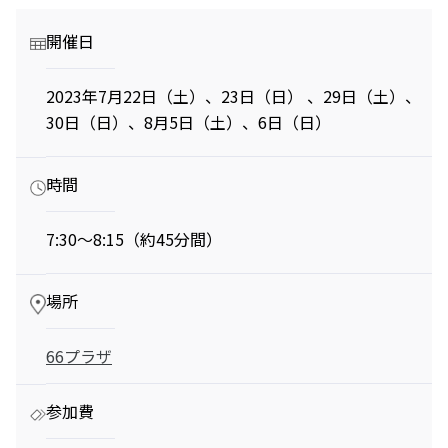
駐車場のご案内
シェアサイクルのご案内
住宅をお探しの
オフィスをお探
ペットをお連れのお客さま
救護室
軌跡を深く洞察します。
方
しの方
へ
港区自転車シェアリング
開催日
時間貸駐車場空き状況を
医療施設
六本木ヒルズレジデ
六本木ヒルズオフィ
見る
公衆電話・携帯電話
充電器
ンス
ス
ご利用施設から駐車場を
港区自転車シェアリング
公式サイト
公式サイト
2023年7月22日（土）、23日（日） 、29日（土）、
Wi-Fiエリア
Fate/Grand Order展 -星見
TVアニメ『薬屋のひとりご
探す
30日（日）、8月5日（土）、6日（日）
チケ得
の回廊-
と』×東京シティビュー 舞
料金・各種割引
イベントスペース、広告エリアをお探しの方
コインロッカー
が織りなす幻想の世界 ―
2026年7月17日（金）～9
2026年8月1日（土）～10
駐車場サービス
Hills Media & Space
天空に響く、舞のしらべ―
時間
月14日（月）
月26日（月）
外貨両替・郵便サービス
よくあるご質問
Soirée Blanche ～ソワレ ブランシュ～
モアナと伝説の海
スパイダーマン：ブランド・
作品のはじまりから、
本イベントのテーマは「夜
ニュー・デイ
7:30〜8:15（約45分間）
2026年7月4日（土）～9月12日（土）
2025年末に配信されたメ
空」×「舞」。海抜250メ
2026年7月31日（金） 公開
インストーリー「第2部 終
ートルに位置する「東京シ
2026年7月31日（金） 公開
グランド ハイアット 東京
章」までの旅路を、美麗な
ティビュー」を舞台に、猫
HILLS LIFE DAILY
場所
アートワーク、膨大な設定
猫（マオマオ）や壬氏（ジ
資料、あふれる映像と立体
ンシ）たちが織りなす幻想
好奇心と離陸する
「痛みを感じた時
66プラザ
造形を駆使し、作品の魅力
的な舞の情景を、展望台な
夏。——藤原ヒロ
に流す汗」がつな
シの連載
ぐもの——リー・
を余すことなく伝える展示
らではの特別な演出で描き
「INSTANT
キット 千葉正也 to
会
出します。
参加費
FLOW」#67
sweat 流汗＠シュ
パンが尽きたとき
稀代のマルチメデ
ウゴアーツ（〜
よりも——藤原ヒ
ィア幻視者が語