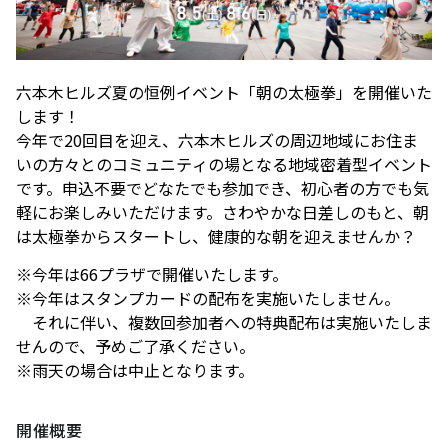
アクセスTOPを見る
2026年7月18日（土）～ 8
2026年7月18日（土）～8
インフォメーション
ロン・ミュエク
コンビニエンスストア
(2)
月23日（日）
月23日（日）
（お知らせ）
六本木ヒルズ駐車場 駐車料金変更
2026年4月29日（水・祝）
のお知らせ
六本木ヒルズでは、2026
音楽と番組とグルメの エ
施設サービス
カード・
メディカル・ドラッグストア
(2)
六本木ヒルズクラブ
公園/散策路/緑
六本木ヒルズについて
～ 9月23日（水・祝）
六本木ヒルズ夏の恒例イベント「朝の太極拳」を開催いた
年7月18日（土）〜8月23
ンタメフェス！本社会場は
公式
案内
お支払いについて
アート
(18)
森美術館
します！
日（日）の37日間、六本木
今年も入場無料！
会員制クラブ
今年で20回目を迎え、六本木ヒルズの周辺地域にお住ま
ヒルズの夏を熱く盛り上げ
お子さま連れ、ご年配のお客さま、
その他
(5)
いの方々とのコミュニティの場となる地域密着型イベント
るさまざまなイベントを開
お身体の不自由なお客さま向けサービス
電車でお越しの方
車でお越しの方
です。申込不要でどなたでも参加でき、初心者の方でも気
催いたします。
軽にお楽しみいただけます。さわやかな日差しのもと、朝
パブリックアート & デザイ
六本木ヒルズアリーナ・大
は太極拳からスタートし、健康的な朝を迎えませんか？
営業時間
インフォメーション
センタ
ン
屋根プラザ・ヒルズ カフェ/
ー
ヒルズ・ワークショップ フ
ロン・ミュエク
スペース
※今年は66プラザで開催いたします。
アクセス
タクシーでお越しの方
バスでお越しの方
ォー・キッズ 2026
2026年4月29日（水・祝）
ATM
※今年はスタンプカードの配布を実施いたしません。
映画館TOP
ヒルズ グルメバーガーグラン
夏のひんやりスイーツ特集
テレビ朝日
2026年7月25日（土）〜8
～ 9月23日（水・祝）
フロアマップ
それに伴い、複数回参加者への特典配布は実施いたしま
プリ 2026
「ROPPONGI HILLS ICE! ICE!
喫煙エリア
（TOHOシネマズ六本木ヒルズ）
月16日（日）
本展では、大型作品《マ
せんので、予めご了承ください。
2026年7月1日（水）～8
ICE! 2026」
J-WAVE 81.3FM
ホテルTOP
街をご利用のみなさまへ
ピラミデ
街がまるごと学び場にな
ス》（2016-2017年）など
※雨天の場合は中止となります。
2026年7月1日（水）～8
月31日（月）
休憩エリア
空港からお越しの方
自転車・バイク・シェアサ
（グランド ハイアット 東京）
complex665
る、こどもが主役のワーク
作家の主要作品を中心に初
月31日（月）
ハリウッドビューティプラザ
お問い合わせ
イクルでお越しの方
ショップ。今年の夏も、4
期の代表作から近作まで11
ドレッシングラウンジ
開催概要
つのヒルズを舞台に開催。
点を展示し、作品の発展の