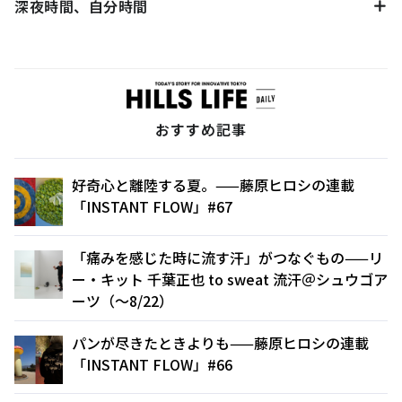
深夜時間、自分時間
おすすめ記事
好奇心と離陸する夏。——藤原ヒロシの連載
「INSTANT FLOW」#67
「痛みを感じた時に流す汗」がつなぐもの——リ
ー・キット 千葉正也 to sweat 流汗＠シュウゴア
ーツ（〜8/22）
パンが尽きたときよりも——藤原ヒロシの連載
「INSTANT FLOW」#66