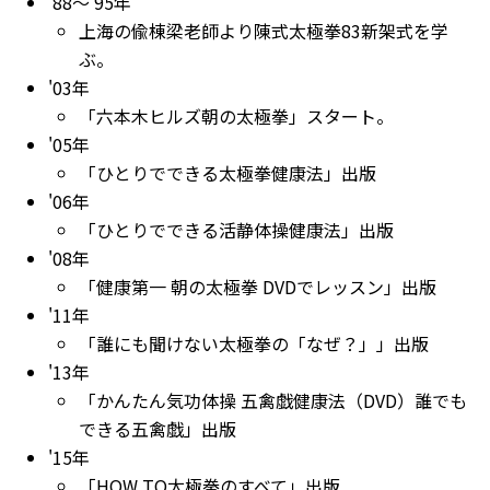
'88～'95年
上海の偸棟梁老師より陳式太極拳83新架式を学
ぶ。
'03年
「六本木ヒルズ朝の太極拳」スタート。
'05年
「ひとりでできる太極拳健康法」出版
'06年
「ひとりでできる活静体操健康法」出版
'08年
「健康第一 朝の太極拳 DVDでレッスン」出版
'11年
「誰にも聞けない太極拳の「なぜ？」」出版
'13年
「かんたん気功体操 五禽戯健康法（DVD）誰でも
できる五禽戯」出版
'15年
「HOW TO太極拳のすべて」出版