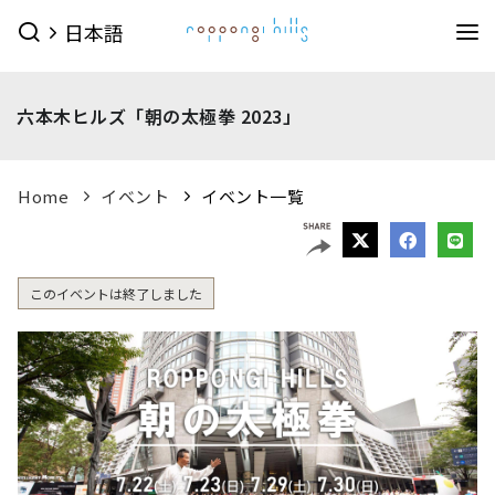
日本語
イベント
六本木ヒルズ「朝の太極拳 2023」
イベントTOPを見る
グルメ＆ショップ
すべてのイベント
今日のイベント
グルメ & ショップTOPを見る
Home
イベント
イベント一覧
ミュージアム・展望台
今月のイベント
来月のイベント
ショップ
グルメ
サービス
映画館
ピックアップイベント
森美術館
東京シティビュー
森アーツセンターギャラリー
このイベントは終了しました
映画館TOPを見る
ホテル
ショップ一覧を見る
森美術館 公式サイト
TOHOシネマズ六本木ヒルズ 公式サイト
メンズファッション
(41)
キッズ
(9)
ホテルTOPを見る
その他施設
（お知らせ）
ベイビークラブシアター 上映予定は
レディスファッション
(44)
スポーツ・アウトドア
(10)
グランド ハイアット 東京 公式サイト
こちら
六本木ヒルズ併設その他周辺施設
ファッション雑貨
(53)
ライフスタイル
(24)
アクセス
ROPPONGI HILLS
テレビ朝日・六本木ヒルズ
（お知らせ）
館内のレストラン・バーでお使いい
SUMMER 2026
SUMMER FES
ただける3種類のお食事券オンラインにて販売中
ジュエリー・ウォッチ
(9)
ビューティー
(5)