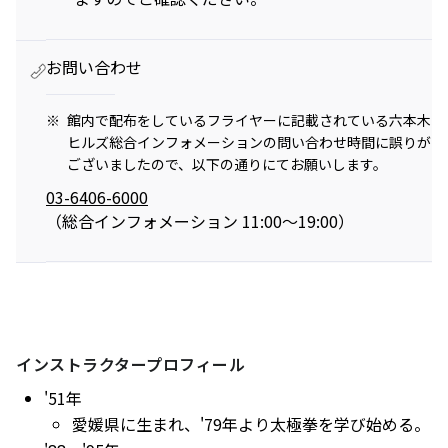
お問い合わせ
映画クレヨンしんちゃん
チケット(半券)優待サービス
奇々怪々！オラの妖怪バケ～
※
館内で配布をしているフライヤーに記載されている六本木
ション
2026年7月31日（金） 公開
ヒルズ総合インフォメーションの問い合わせ時間に誤りが
ございましたので、以下の通りにてお願いします。
03-6406-6000
（総合インフォメーション 11:00～19:00）
インストラクタープロフィール
'51年
愛媛県に生まれ、'79年より太極拳を学び始める。