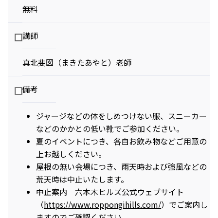
8/22）
無料
ロシの連載
る、創作の根底に
「INSTANT
潜むもの——トニ
FLOW」#66
ー・アウスラー｜
画家・森本啓太〈アトリエはリバーサイド〉——
講師
インタビュー
鈴木芳雄の「アトリエ探訪」⓫
ビアガーデンやセミビュッフェなどサマーテラスプラン
真北斐図（まきたあやと）老師
2026年7月1日（水）～9月30日（水）
ミニオンズ＆モンスターズ
劇場版『TOKYO MER～走る
グランド ハイアット 東京
緊急救命室～CAPITAL
2026年8月7日（金） 公開
備考
CRISIS』
イタリアン “メレ
涼やかなサマーベ
2026年8月21日（金） 公開
ンダ” アフタヌー
リーヌ（グラスス
ジャージなどの体をしめつけない服、スニーカー
ンティー セット
2026年6月1日
イーツ）
2026年6月16日
などのかかとの低い靴でご参加ください。
（月）～8月31日
グランド ハイア
（火）～9月15日
グランド ハイア
夏のイベントにつき、各自お飲み物などご用意の
（月）
ット 東京
（火）
ット 東京
上お越しください。
屋根の無い会場につき、雨天時および強風などの
ポケモン30周年
【国産牛の豪華無
を祝う夏の冒険へ
料試食をアート空
荒天時は中止いたします。
～宿泊・レストラ
2026年6月20日
間で優雅に体験】
通年
中止案内 六本木ヒルズ公式ウェブサイト
ン・テイクアウト
ブライダルフェア
（土）～8月31日
グランド ハイア
グランド ハイア
（
https://www.roppongihills.com/
）でご案内し
～
（月）
ット 東京
ット 東京
ますのでご確認ください。