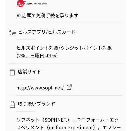
※ 店頭で免税手続を承ります
映画クレヨンしんちゃん
チケット(半券)優待サービス
ヒルズアプリ/
ヒルズカード
奇々怪々！オラの妖怪バケ～
ション
2026年7月31日（金） 公開
ヒルズポイント対象/クレジットポイント対象
(2％、日曜日は3％)
店舗サイト
http://www.soph.net/
取り扱いブランド
ソフネット（SOPHNET.），ユニフォーム・エク
スペリメント（uniform experiment），エフシー