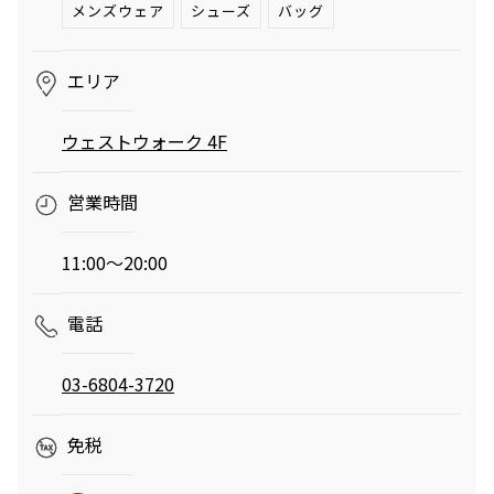
メンズウェア
シューズ
バッグ
へ。発酵グリルと
ロシの連載
南仏ディナーで楽
「INSTANT
しむ大人の夏時間
FLOW」#66
夏のご褒美、とびきりリュクスなかき氷——阿久
エリア
津ゆりえがリポート
ビアガーデンやセミビュッフェなどサマーテラスプラン
ウェストウォーク 4F
2026年7月1日（水）～9月30日（水）
ミニオンズ＆モンスターズ
劇場版『TOKYO MER～走る
グランド ハイアット 東京
緊急救命室～CAPITAL
2026年8月7日（金） 公開
営業時間
CRISIS』
イタリアン “メレ
涼やかなサマーベ
2026年8月21日（金） 公開
ンダ” アフタヌー
リーヌ（グラスス
11:00～20:00
ンティー セット
2026年6月1日
イーツ）
2026年6月16日
（月）～8月31日
グランド ハイア
（火）～9月15日
グランド ハイア
電話
（月）
ット 東京
（火）
ット 東京
ポケモン30周年
【国産牛の豪華無
03-6804-3720
を祝う夏の冒険へ
料試食をアート空
～宿泊・レストラ
2026年6月20日
間で優雅に体験】
通年
免税
ン・テイクアウト
ブライダルフェア
（土）～8月31日
グランド ハイア
グランド ハイア
～
（月）
ット 東京
ット 東京