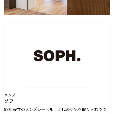
アクセスTOPを見る
2026年7月18日（土）～ 8
2026年7月18日（土）～8
インフォメーション
ロン・ミュエク
コンビニエンスストア
(2)
月23日（日）
月23日（日）
（お知らせ）
六本木ヒルズ駐車場 駐車料金変更
2026年4月29日（水・祝）
メディカル・ドラッグストア
(2)
のお知らせ
施設サービス
カード・
六本木ヒルズでは、2026
音楽と番組とグルメの エ
六本木ヒルズクラブ
公園/散策路/緑
六本木ヒルズについて
～ 9月23日（水・祝）
案内
お支払いについて
年7月18日（土）〜8月23
ンタメフェス！本社会場は
公式
アート
(18)
森美術館
日（日）の37日間、六本木
今年も入場無料！
会員制クラブ
お子さま連れ、ご年配のお客さま、
その他
(5)
ヒルズの夏を熱く盛り上げ
お身体の不自由なお客さま向けサービス
るさまざまなイベントを開
電車でお越しの方
車でお越しの方
催いたします。
パブリックアート & デザイ
六本木ヒルズアリーナ・大
営業時間
インフォメーション
センタ
ー
ン
屋根プラザ・ヒルズ カフェ/
アクセス
ヒルズ・ワークショップ フ
ロン・ミュエク
スペース
ATM
タクシーでお越しの方
バスでお越しの方
ォー・キッズ 2026
2026年4月29日（水・祝）
ヒルズ グルメバーガーグラン
夏のひんやりスイーツ特集
フロアマップ
映画館TOP
テレビ朝日
2026年7月25日（土）〜8
～ 9月23日（水・祝）
喫煙エリア
プリ 2026
「ROPPONGI HILLS ICE! ICE!
（TOHOシネマズ六本木ヒルズ）
月16日（日）
2026年7月1日（水）～8
ICE! 2026」
街をご利用のみなさまへ
本展では、大型作品《マ
J-WAVE 81.3FM
休憩エリア
ホテルTOP
2026年7月1日（水）～8
月31日（月）
ピラミデ
街がまるごと学び場にな
ス》（2016-2017年）など
メンズ
お問い合わせ
月31日（月）
空港からお越しの方
自転車・バイク・シェアサ
（グランド ハイアット 東京）
complex665
る、こどもが主役のワーク
作家の主要作品を中心に初
ソフ
ハリウッドビューティプラザ
ドレッシングラウンジ
イクルでお越しの方
ショップ。今年の夏も、4
期の代表作から近作まで11
98年設立のメンズレーベル。時代の空気を取り入れつつ
つのヒルズを舞台に開催。
点を展示し、作品の発展の
ペットをお連れのお客さま
救護室