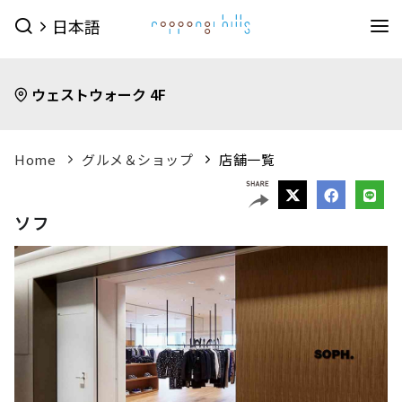
日本語
イベント
ウェストウォーク 4F
イベントTOPを見る
グルメ＆ショップ
すべてのイベント
今日のイベント
グルメ & ショップTOPを見る
Home
グルメ＆ショップ
店舗一覧
ミュージアム・展望台
今月のイベント
来月のイベント
ショップ
グルメ
サービス
森美術館
東京シティビュー
森アーツセンターギャラリー
映画館
ピックアップイベント
ソフ
映画館TOPを見る
ショップ一覧を見る
ホテル
森美術館 公式サイト
TOHOシネマズ六本木ヒルズ 公式サイト
メンズファッション
(41)
キッズ
(9)
ホテルTOPを見る
その他施設
（お知らせ）
ベイビークラブシアター 上映予定は
レディスファッション
(45)
スポーツ・アウトドア
(10)
グランド ハイアット 東京 公式サイト
こちら
ファッション雑貨
(53)
ライフスタイル
(24)
六本木ヒルズ併設その他周辺施設
アクセス
ROPPONGI HILLS
テレビ朝日・六本木ヒルズ
（お知らせ）
館内のレストラン・バーでお使いい
ジュエリー・ウォッチ
(9)
ビューティー
(5)
SUMMER 2026
SUMMER FES
ただける3種類のお食事券オンラインにて販売中