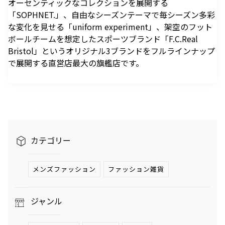
オーセンティックなコレクションを展開する
駐車場のご案内
シェアサイクルのご案内
住宅をお探しの
オフィスをお探
へ
軌跡を深く洞察します。
「SOPHNET.」、自由なシーズンテーマで毎シーズン多彩
方
しの方
医療施設
港区自転車シェアリング
時間貸駐車場空き状況を
公衆電話・携帯電話
充電器
な変化を見せる「uniform experiment」、架空のフット
六本木ヒルズレジデ
六本木ヒルズオフィ
見る
ンス
ス
港区自転車シェアリング
ボールチームを想定したスポーツブランド「F.C.Real
ご利用施設から駐車場を
Wi-Fiエリア
公式サイト
公式サイト
Bristol」というオリジナル3ブランドをフルラインナップ
チケ得
Fate/Grand Order展 -星見
TVアニメ『薬屋のひとりご
探す
で展開する直営店最大の旗艦店です。
コインロッカー
の回廊-
と』×東京シティビュー 舞
料金・各種割引
イベントスペース、広告エリアをお探しの方
が織りなす幻想の世界 ―
2026年7月17日（金）～9
2026年8月1日（土）～10
駐車場サービス
Hills Media & Space
外貨両替・郵便サービス
天空に響く、舞のしらべ―
月14日（月）
月26日（月）
よくあるご質問
Soirée Blanche ～ソワレ ブランシュ～
モアナと伝説の海
スパイダーマン：ブランド・
作品のはじまりから、
本イベントのテーマは「夜
ニュー・デイ
2026年7月4日（土）～9月12日（土）
2025年末に配信されたメ
空」×「舞」。海抜250メ
2026年7月31日（金） 公開
インストーリー「第2部 終
ートルに位置する「東京シ
2026年7月31日（金） 公開
グランド ハイアット 東京
カテゴリー
章」までの旅路を、美麗な
ティビュー」を舞台に、猫
HILLS LIFE DAILY
アートワーク、膨大な設定
猫（マオマオ）や壬氏（ジ
資料、あふれる映像と立体
ンシ）たちが織りなす幻想
メンズファッション
ファッション雑貨
サングラスは真夏
好奇心と離陸する
造形を駆使し、作品の魅力
的な舞の情景を、展望台な
のマジックアイテ
夏。——藤原ヒロ
ム！——地曳いく
シの連載
を余すことなく伝える展示
らではの特別な演出で描き
ジャンル
子のおしゃれメソ
「INSTANT
会
出します。
ッド113
FLOW」#67
暑さを吹き飛ばす
パンが尽きたとき
ホテルのテラス
よりも——藤原ヒ