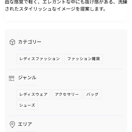
由な感覚で軽く、エレガントな中にも抜け感がある、洗練
駐車場のご案内
シェアサイクルのご案内
住宅をお探しの
オフィスをお探
へ
軌跡を深く洞察します。
されたスタイリッシュなイメージを提案します。
方
しの方
医療施設
港区自転車シェアリング
時間貸駐車場空き状況を
公衆電話・携帯電話
充電器
六本木ヒルズレジデ
六本木ヒルズオフィ
見る
ンス
ス
港区自転車シェアリング
ご利用施設から駐車場を
Wi-Fiエリア
公式サイト
公式サイト
チケ得
Fate/Grand Order展 -星見
TVアニメ『薬屋のひとりご
探す
コインロッカー
の回廊-
と』×東京シティビュー 舞
料金・各種割引
カテゴリー
イベントスペース、広告エリアをお探しの方
が織りなす幻想の世界 ―
2026年7月17日（金）～9
2026年8月1日（土）～10
駐車場サービス
Hills Media & Space
外貨両替・郵便サービス
天空に響く、舞のしらべ―
月14日（月）
月26日（月）
よくあるご質問
レディスファッション
ファッション雑貨
Soirée Blanche ～ソワレ ブランシュ～
モアナと伝説の海
スパイダーマン：ブランド・
作品のはじまりから、
本イベントのテーマは「夜
ニュー・デイ
2026年7月4日（土）～9月12日（土）
2025年末に配信されたメ
空」×「舞」。海抜250メ
2026年7月31日（金） 公開
ジャンル
インストーリー「第2部 終
ートルに位置する「東京シ
2026年7月31日（金） 公開
グランド ハイアット 東京
章」までの旅路を、美麗な
ティビュー」を舞台に、猫
HILLS LIFE DAILY
アートワーク、膨大な設定
猫（マオマオ）や壬氏（ジ
レディスウェア
アクセサリー
バッグ
資料、あふれる映像と立体
ンシ）たちが織りなす幻想
サングラスは真夏
好奇心と離陸する
シューズ
造形を駆使し、作品の魅力
的な舞の情景を、展望台な
のマジックアイテ
夏。——藤原ヒロ
ム！——地曳いく
シの連載
を余すことなく伝える展示
らではの特別な演出で描き
子のおしゃれメソ
「INSTANT
会
出します。
エリア
ッド113
FLOW」#67
暑さを吹き飛ばす
パンが尽きたとき
ホテルのテラス
よりも——藤原ヒ