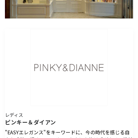
アクセスTOPを見る
2026年7月18日（土）～ 8
2026年7月18日（土）～8
インフォメーション
ロン・ミュエク
コンビニエンスストア
(2)
月23日（日）
月23日（日）
（お知らせ）
六本木ヒルズ駐車場 駐車料金変更
2026年4月29日（水・祝）
メディカル・ドラッグストア
(2)
のお知らせ
施設サービス
カード・
六本木ヒルズでは、2026
音楽と番組とグルメの エ
六本木ヒルズクラブ
公園/散策路/緑
六本木ヒルズについて
～ 9月23日（水・祝）
案内
お支払いについて
年7月18日（土）〜8月23
ンタメフェス！本社会場は
公式
アート
(18)
森美術館
日（日）の37日間、六本木
今年も入場無料！
会員制クラブ
お子さま連れ、ご年配のお客さま、
その他
(5)
ヒルズの夏を熱く盛り上げ
お身体の不自由なお客さま向けサービス
るさまざまなイベントを開
電車でお越しの方
車でお越しの方
催いたします。
パブリックアート & デザイ
六本木ヒルズアリーナ・大
営業時間
インフォメーション
センタ
ー
ン
屋根プラザ・ヒルズ カフェ/
アクセス
ヒルズ・ワークショップ フ
ロン・ミュエク
スペース
ATM
タクシーでお越しの方
バスでお越しの方
ォー・キッズ 2026
2026年4月29日（水・祝）
ヒルズ グルメバーガーグラン
夏のひんやりスイーツ特集
フロアマップ
映画館TOP
テレビ朝日
2026年7月25日（土）〜8
～ 9月23日（水・祝）
喫煙エリア
プリ 2026
「ROPPONGI HILLS ICE! ICE!
（TOHOシネマズ六本木ヒルズ）
月16日（日）
2026年7月1日（水）～8
ICE! 2026」
街をご利用のみなさまへ
本展では、大型作品《マ
J-WAVE 81.3FM
休憩エリア
ホテルTOP
2026年7月1日（水）～8
月31日（月）
ピラミデ
街がまるごと学び場にな
ス》（2016-2017年）など
レディス
お問い合わせ
月31日（月）
空港からお越しの方
自転車・バイク・シェアサ
（グランド ハイアット 東京）
complex665
る、こどもが主役のワーク
作家の主要作品を中心に初
ピンキー＆ダイアン
ハリウッドビューティプラザ
ドレッシングラウンジ
イクルでお越しの方
ショップ。今年の夏も、4
期の代表作から近作まで11
"EASYエレガンス"をキーワードに、今の時代を感じる自
つのヒルズを舞台に開催。
点を展示し、作品の発展の
ペットをお連れのお客さま
救護室