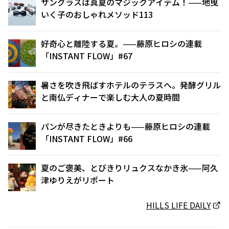
サングラスは真夏のマジックアイテム！——地曳
いく子のおしゃれメソッド113
好奇心と離陸する夏。——藤原ヒロシの連載
「INSTANT FLOW」#67
暑さを吹き飛ばすホテルのテラスへ。発酵グリル
と南仏ディナーで楽しむ大人の夏時間
パンが尽きたときよりも——藤原ヒロシの連載
「INSTANT FLOW」#66
夏のご褒美、とびきりリュクスなかき氷——阿久
津ゆりえがリポート
HILLS LIFE DAILY