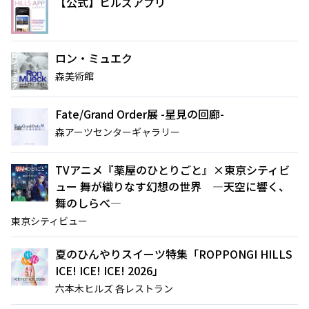
【公式】ヒルズアプリ
ロン・ミュエク
森美術館
Fate/Grand Order展 -星見の回廊-
サイト内検索
森アーツセンターギャラリー
TVアニメ『薬屋のひとりごと』×東京シティビ
ュー 舞が織りなす幻想の世界 ―天空に響く、
舞のしらべ―
東京シティビュー
夏のひんやりスイーツ特集「ROPPONGI HILLS
ICE! ICE! ICE! 2026」
六本木ヒルズ 各レストラン