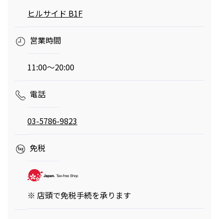
へ。発酵グリルと
ロシの連載
ヒルサイド B1F
南仏ディナーで楽
「INSTANT
しむ大人の夏時間
FLOW」#66
夏のご褒美、とびきりリュクスなかき氷——阿久
営業時間
津ゆりえがリポート
ビアガーデンやセミビュッフェなどサマーテラスプラン
2026年7月1日（水）～9月30日（水）
11:00～20:00
ミニオンズ＆モンスターズ
劇場版『TOKYO MER～走る
グランド ハイアット 東京
緊急救命室～CAPITAL
2026年8月7日（金） 公開
電話
CRISIS』
イタリアン “メレ
涼やかなサマーベ
2026年8月21日（金） 公開
ンダ” アフタヌー
リーヌ（グラスス
ンティー セット
2026年6月1日
イーツ）
2026年6月16日
03-5786-9823
（月）～8月31日
グランド ハイア
（火）～9月15日
グランド ハイア
（月）
ット 東京
（火）
ット 東京
免税
ポケモン30周年
【国産牛の豪華無
を祝う夏の冒険へ
料試食をアート空
～宿泊・レストラ
2026年6月20日
間で優雅に体験】
通年
※ 店頭で免税手続を承ります
ン・テイクアウト
ブライダルフェア
（土）～8月31日
グランド ハイア
グランド ハイア
～
（月）
ット 東京
ット 東京