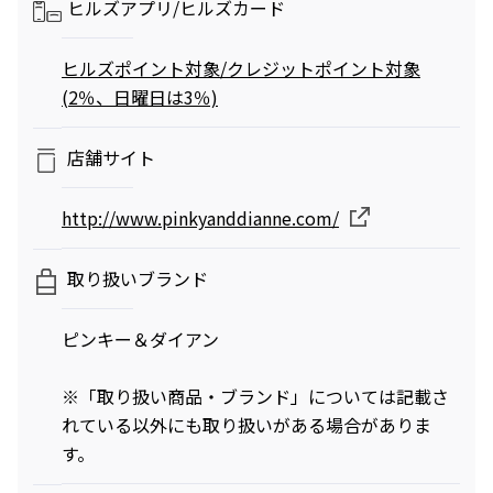
ヒルズアプリ/
ヒルズカード
ヒルズポイント対象/クレジットポイント対象
映画クレヨンしんちゃん
チケット(半券)優待サービス
(2％、日曜日は3％)
奇々怪々！オラの妖怪バケ～
ション
2026年7月31日（金） 公開
店舗サイト
http://www.pinkyanddianne.com/
取り扱いブランド
ピンキー＆ダイアン
※「取り扱い商品・ブランド」については記載さ
れている以外にも取り扱いがある場合がありま
す。