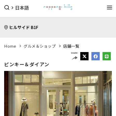
日本語
イベント
ヒルサイド B1F
イベントTOPを見る
グルメ＆ショップ
すべてのイベント
今日のイベント
グルメ & ショップTOPを見る
Home
グルメ＆ショップ
店舗一覧
ミュージアム・展望台
今月のイベント
来月のイベント
ショップ
グルメ
サービス
森美術館
東京シティビュー
森アーツセンターギャラリー
映画館
ピックアップイベント
ピンキー＆ダイアン
映画館TOPを見る
ショップ一覧を見る
ホテル
森美術館 公式サイト
TOHOシネマズ六本木ヒルズ 公式サイト
メンズファッション
(41)
キッズ
(9)
ホテルTOPを見る
その他施設
（お知らせ）
ベイビークラブシアター 上映予定は
レディスファッション
(46)
スポーツ・アウトドア
(10)
グランド ハイアット 東京 公式サイト
こちら
ファッション雑貨
(54)
ライフスタイル
(24)
六本木ヒルズ併設その他周辺施設
アクセス
ROPPONGI HILLS
テレビ朝日・六本木ヒルズ
（お知らせ）
館内のレストラン・バーでお使いい
ジュエリー・ウォッチ
(9)
ビューティー
(5)
SUMMER 2026
SUMMER FES
ただける3種類のお食事券オンラインにて販売中