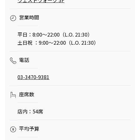
営業時間
映画クレヨンしんちゃん
チケット(半券)優待サービス
奇々怪々！オラの妖怪バケ～
平日：8:00～22:00（L.O. 21:30）
ション
土日祝 ：9:00～22:00（L.O. 21:30）
2026年7月31日（金） 公開
電話
03-3470-9381
座席数
店内：54席
平均予算