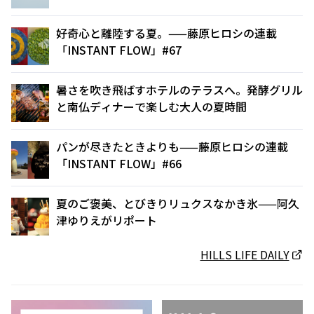
好奇心と離陸する夏。——藤原ヒロシの連載
「INSTANT FLOW」#67
暑さを吹き飛ばすホテルのテラスへ。発酵グリル
と南仏ディナーで楽しむ大人の夏時間
パンが尽きたときよりも——藤原ヒロシの連載
「INSTANT FLOW」#66
夏のご褒美、とびきりリュクスなかき氷——阿久
津ゆりえがリポート
HILLS LIFE DAILY