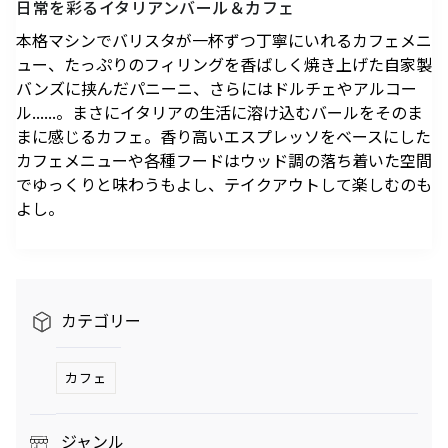
日常を彩るイタリアンバール＆カフェ
駐車場のご案内
シェアサイクルのご案内
住宅をお探しの
オフィスをお探
へ
軌跡を深く洞察します。
方
しの方
医療施設
港区自転車シェアリング
本格マシンでバリスタが一杯ずつ丁寧にいれるカフェメニ
時間貸駐車場空き状況を
公衆電話・携帯電話
充電器
六本木ヒルズレジデ
六本木ヒルズオフィ
ュー、たっぷりのフィリングを香ばしく焼き上げた自家製
見る
ンス
ス
港区自転車シェアリング
バンズに挟んだパニーニ、さらにはドルチェやアルコー
ご利用施設から駐車場を
Wi-Fiエリア
公式サイト
公式サイト
ル......。まさにイタリアの生活に溶け込むバールをそのま
チケ得
Fate/Grand Order展 -星見
TVアニメ『薬屋のひとりご
探す
コインロッカー
まに感じるカフェ。香り高いエスプレッソをベースにした
の回廊-
と』×東京シティビュー 舞
料金・各種割引
イベントスペース、広告エリアをお探しの方
が織りなす幻想の世界 ―
カフェメニューや各種フードはウッド調の落ち着いた空間
2026年7月17日（金）～9
2026年8月1日（土）～10
駐車場サービス
Hills Media & Space
外貨両替・郵便サービス
天空に響く、舞のしらべ―
でゆっくりと味わうもよし、テイクアウトして楽しむのも
月14日（月）
月26日（月）
よくあるご質問
よし。
Soirée Blanche ～ソワレ ブランシュ～
モアナと伝説の海
スパイダーマン：ブランド・
作品のはじまりから、
本イベントのテーマは「夜
ニュー・デイ
2026年7月4日（土）～9月12日（土）
2025年末に配信されたメ
空」×「舞」。海抜250メ
2026年7月31日（金） 公開
インストーリー「第2部 終
ートルに位置する「東京シ
2026年7月31日（金） 公開
グランド ハイアット 東京
章」までの旅路を、美麗な
ティビュー」を舞台に、猫
HILLS LIFE DAILY
アートワーク、膨大な設定
猫（マオマオ）や壬氏（ジ
カテゴリー
資料、あふれる映像と立体
ンシ）たちが織りなす幻想
サングラスは真夏
好奇心と離陸する
造形を駆使し、作品の魅力
的な舞の情景を、展望台な
のマジックアイテ
夏。——藤原ヒロ
カフェ
ム！——地曳いく
シの連載
を余すことなく伝える展示
らではの特別な演出で描き
子のおしゃれメソ
「INSTANT
会
出します。
ッド113
FLOW」#67
暑さを吹き飛ばす
パンが尽きたとき
ジャンル
ホテルのテラス
よりも——藤原ヒ