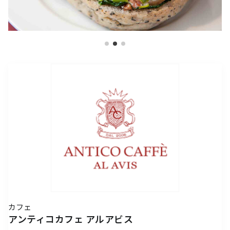
アクセスTOPを見る
2026年7月18日（土）～ 8
2026年7月18日（土）～8
インフォメーション
ロン・ミュエク
コンビニエンスストア
(2)
月23日（日）
月23日（日）
（お知らせ）
六本木ヒルズ駐車場 駐車料金変更
2026年4月29日（水・祝）
メディカル・ドラッグストア
(2)
のお知らせ
施設サービス
カード・
六本木ヒルズでは、2026
音楽と番組とグルメの エ
六本木ヒルズクラブ
公園/散策路/緑
六本木ヒルズについて
～ 9月23日（水・祝）
案内
お支払いについて
年7月18日（土）〜8月23
ンタメフェス！本社会場は
公式
アート
(18)
森美術館
日（日）の37日間、六本木
今年も入場無料！
会員制クラブ
お子さま連れ、ご年配のお客さま、
その他
(5)
ヒルズの夏を熱く盛り上げ
お身体の不自由なお客さま向けサービス
るさまざまなイベントを開
電車でお越しの方
車でお越しの方
催いたします。
パブリックアート & デザイ
六本木ヒルズアリーナ・大
営業時間
インフォメーション
センタ
ー
ン
屋根プラザ・ヒルズ カフェ/
アクセス
ヒルズ・ワークショップ フ
ロン・ミュエク
スペース
ATM
タクシーでお越しの方
バスでお越しの方
ォー・キッズ 2026
2026年4月29日（水・祝）
ヒルズ グルメバーガーグラン
夏のひんやりスイーツ特集
フロアマップ
映画館TOP
テレビ朝日
2026年7月25日（土）〜8
～ 9月23日（水・祝）
喫煙エリア
プリ 2026
「ROPPONGI HILLS ICE! ICE!
（TOHOシネマズ六本木ヒルズ）
月16日（日）
2026年7月1日（水）～8
ICE! 2026」
街をご利用のみなさまへ
本展では、大型作品《マ
J-WAVE 81.3FM
休憩エリア
ホテルTOP
2026年7月1日（水）～8
月31日（月）
ピラミデ
街がまるごと学び場にな
ス》（2016-2017年）など
お問い合わせ
月31日（月）
空港からお越しの方
自転車・バイク・シェアサ
（グランド ハイアット 東京）
complex665
る、こどもが主役のワーク
作家の主要作品を中心に初
ハリウッドビューティプラザ
ドレッシングラウンジ
カフェ
イクルでお越しの方
ショップ。今年の夏も、4
期の代表作から近作まで11
アンティコカフェ アルアビス
つのヒルズを舞台に開催。
点を展示し、作品の発展の
ペットをお連れのお客さま
救護室