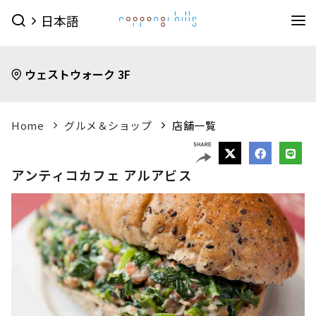
日本語
イベント
ウェストウォーク 3F
イベントTOPを見る
グルメ＆ショップ
すべてのイベント
今日のイベント
グルメ & ショップTOPを見る
Home
グルメ＆ショップ
店舗一覧
ミュージアム・展望台
今月のイベント
来月のイベント
ショップ
グルメ
サービス
森美術館
東京シティビュー
森アーツセンターギャラリー
映画館
ピックアップイベント
アンティコカフェ アルアビス
映画館TOPを見る
ショップ一覧を見る
ホテル
森美術館 公式サイト
TOHOシネマズ六本木ヒルズ 公式サイト
メンズファッション
(41)
キッズ
(9)
ホテルTOPを見る
その他施設
（お知らせ）
ベイビークラブシアター 上映予定は
レディスファッション
(45)
スポーツ・アウトドア
(10)
グランド ハイアット 東京 公式サイト
こちら
ファッション雑貨
(53)
ライフスタイル
(24)
六本木ヒルズ併設その他周辺施設
アクセス
ROPPONGI HILLS
テレビ朝日・六本木ヒルズ
（お知らせ）
館内のレストラン・バーでお使いい
ジュエリー・ウォッチ
(9)
ビューティー
(5)
SUMMER 2026
SUMMER FES
ただける3種類のお食事券オンラインにて販売中