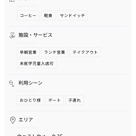
へ。発酵グリルと
ロシの連載
南仏ディナーで楽
「INSTANT
コーヒー
軽食
サンドイッチ
しむ大人の夏時間
FLOW」#66
夏のご褒美、とびきりリュクスなかき氷——阿久
津ゆりえがリポート
ビアガーデンやセミビュッフェなどサマーテラスプラン
施設・サービス
2026年7月1日（水）～9月30日（水）
ミニオンズ＆モンスターズ
劇場版『TOKYO MER～走る
グランド ハイアット 東京
緊急救命室～CAPITAL
早朝営業
ランチ営業
テイクアウト
2026年8月7日（金） 公開
CRISIS』
イタリアン “メレ
涼やかなサマーベ
2026年8月21日（金） 公開
未就学児童入店可
ンダ” アフタヌー
リーヌ（グラスス
ンティー セット
2026年6月1日
イーツ）
2026年6月16日
（月）～8月31日
グランド ハイア
（火）～9月15日
グランド ハイア
利用シーン
（月）
ット 東京
（火）
ット 東京
おひとり様
デート
子連れ
ポケモン30周年
【国産牛の豪華無
を祝う夏の冒険へ
料試食をアート空
～宿泊・レストラ
2026年6月20日
間で優雅に体験】
通年
エリア
ン・テイクアウト
ブライダルフェア
（土）～8月31日
グランド ハイア
グランド ハイア
～
（月）
ット 東京
ット 東京
ウェストウォーク 3F