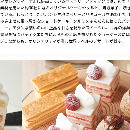
フィオレンティーナ』に併設しているペストリーブティックでは、旬のフ
素材を用いた約30種に及ぶオリジナルケーキやタルト、焼き菓子、焼
えている。しっとりしたスポンジ生地にベリーとリキュールをあわせた
沁み込ませた風味豊かなショートケーキ、クルミをふんだんに使ったバ
ウニー。モダンな装いの中に上品な甘さを秘めたスイーツは、世界の洋
受賞歴を持つパティシエたちによるもの。磨き抜かれたショーケースには
ージしながらも、オリジナリティが滲む世界レベルのデザートが並ぶ。