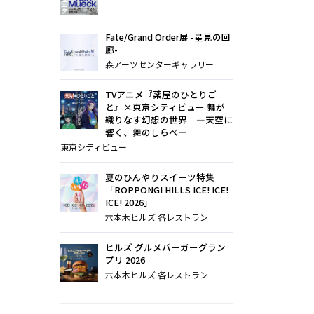
Fate/Grand Order展 -星見の回
廊-
森アーツセンターギャラリー
TVアニメ『薬屋のひとりご
と』×東京シティビュー 舞が
織りなす幻想の世界 ―天空に
響く、舞のしらべ―
東京シティビュー
夏のひんやりスイーツ特集
「ROPPONGI HILLS ICE! ICE!
ICE! 2026」
六本木ヒルズ 各レストラン
ヒルズ グルメバーガーグラン
プリ 2026
六本木ヒルズ 各レストラン