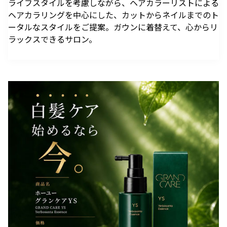
ライフスタイルを考慮しながら、ヘアカラーリストによる
駐車場のご案内
シェアサイクルのご案内
住宅をお探しの
オフィスをお探
へ
軌跡を深く洞察します。
ヘアカラリングを中心にした、カットからネイルまでのト
方
しの方
医療施設
港区自転車シェアリング
時間貸駐車場空き状況を
公衆電話・携帯電話
充電器
ータルなスタイルをご提案。ガウンに着替えて、心からリ
六本木ヒルズレジデ
六本木ヒルズオフィ
見る
ンス
ス
港区自転車シェアリング
ラックスできるサロン。
ご利用施設から駐車場を
Wi-Fiエリア
公式サイト
公式サイト
チケ得
Fate/Grand Order展 -星見
TVアニメ『薬屋のひとりご
探す
コインロッカー
の回廊-
と』×東京シティビュー 舞
料金・各種割引
イベントスペース、広告エリアをお探しの方
が織りなす幻想の世界 ―
2026年7月17日（金）～9
2026年8月1日（土）～10
駐車場サービス
Hills Media & Space
外貨両替・郵便サービス
天空に響く、舞のしらべ―
月14日（月）
月26日（月）
よくあるご質問
Soirée Blanche ～ソワレ ブランシュ～
モアナと伝説の海
スパイダーマン：ブランド・
作品のはじまりから、
本イベントのテーマは「夜
ニュー・デイ
2026年7月4日（土）～9月12日（土）
2025年末に配信されたメ
空」×「舞」。海抜250メ
2026年7月31日（金） 公開
インストーリー「第2部 終
ートルに位置する「東京シ
2026年7月31日（金） 公開
グランド ハイアット 東京
章」までの旅路を、美麗な
ティビュー」を舞台に、猫
HILLS LIFE DAILY
アートワーク、膨大な設定
猫（マオマオ）や壬氏（ジ
資料、あふれる映像と立体
ンシ）たちが織りなす幻想
サングラスは真夏
好奇心と離陸する
造形を駆使し、作品の魅力
的な舞の情景を、展望台な
のマジックアイテ
夏。——藤原ヒロ
ム！——地曳いく
シの連載
を余すことなく伝える展示
らではの特別な演出で描き
子のおしゃれメソ
「INSTANT
会
出します。
ッド113
FLOW」#67
暑さを吹き飛ばす
パンが尽きたとき
ホテルのテラス
よりも——藤原ヒ