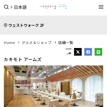
日本語
イベント
ウェストウォーク 2F
イベントTOPを見る
グルメ＆ショップ
すべてのイベント
今日のイベント
グルメ & ショップTOPを見る
Home
グルメ＆ショップ
店舗一覧
ミュージアム・展望台
今月のイベント
来月のイベント
ショップ
グルメ
サービス
森美術館
東京シティビュー
森アーツセンターギャラリー
映画館
ピックアップイベント
カキモト アームズ
映画館TOPを見る
ショップ一覧を見る
ホテル
森美術館 公式サイト
TOHOシネマズ六本木ヒルズ 公式サイト
メンズファッション
(41)
キッズ
(9)
ホテルTOPを見る
その他施設
（お知らせ）
ベイビークラブシアター 上映予定は
レディスファッション
(44)
スポーツ・アウトドア
(10)
グランド ハイアット 東京 公式サイト
こちら
ファッション雑貨
(53)
ライフスタイル
(24)
六本木ヒルズ併設その他周辺施設
アクセス
ROPPONGI HILLS
テレビ朝日・六本木ヒルズ
（お知らせ）
館内のレストラン・バーでお使いい
ジュエリー・ウォッチ
(9)
ビューティー
(5)
SUMMER 2026
SUMMER FES
ただける3種類のお食事券オンラインにて販売中