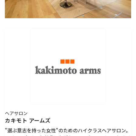
アクセスTOPを見る
2026年7月18日（土）～ 8
2026年7月18日（土）～8
インフォメーション
ロン・ミュエク
コンビニエンスストア
(2)
月23日（日）
月23日（日）
（お知らせ）
六本木ヒルズ駐車場 駐車料金変更
2026年4月29日（水・祝）
メディカル・ドラッグストア
(2)
のお知らせ
施設サービス
カード・
六本木ヒルズでは、2026
音楽と番組とグルメの エ
六本木ヒルズクラブ
公園/散策路/緑
六本木ヒルズについて
～ 9月23日（水・祝）
案内
お支払いについて
年7月18日（土）〜8月23
ンタメフェス！本社会場は
公式
アート
(18)
森美術館
日（日）の37日間、六本木
今年も入場無料！
会員制クラブ
お子さま連れ、ご年配のお客さま、
その他
(5)
ヒルズの夏を熱く盛り上げ
お身体の不自由なお客さま向けサービス
るさまざまなイベントを開
電車でお越しの方
車でお越しの方
催いたします。
パブリックアート & デザイ
六本木ヒルズアリーナ・大
営業時間
インフォメーション
センタ
ー
ン
屋根プラザ・ヒルズ カフェ/
アクセス
ヒルズ・ワークショップ フ
ロン・ミュエク
スペース
ATM
タクシーでお越しの方
バスでお越しの方
ォー・キッズ 2026
2026年4月29日（水・祝）
ヒルズ グルメバーガーグラン
夏のひんやりスイーツ特集
フロアマップ
映画館TOP
テレビ朝日
2026年7月25日（土）〜8
～ 9月23日（水・祝）
喫煙エリア
プリ 2026
「ROPPONGI HILLS ICE! ICE!
（TOHOシネマズ六本木ヒルズ）
月16日（日）
2026年7月1日（水）～8
ICE! 2026」
街をご利用のみなさまへ
本展では、大型作品《マ
J-WAVE 81.3FM
休憩エリア
ホテルTOP
2026年7月1日（水）～8
月31日（月）
ピラミデ
街がまるごと学び場にな
ス》（2016-2017年）など
ヘアサロン
お問い合わせ
月31日（月）
空港からお越しの方
自転車・バイク・シェアサ
（グランド ハイアット 東京）
complex665
る、こどもが主役のワーク
作家の主要作品を中心に初
カキモト アームズ
ハリウッドビューティプラザ
ドレッシングラウンジ
イクルでお越しの方
ショップ。今年の夏も、4
期の代表作から近作まで11
"選ぶ意志を持った女性"のためのハイクラスヘアサロン。
つのヒルズを舞台に開催。
点を展示し、作品の発展の
ペットをお連れのお客さま
救護室