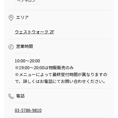
ヘアサロン
エリア
映画クレヨンしんちゃん
チケット(半券)優待サービス
奇々怪々！オラの妖怪バケ～
ウェストウォーク 2F
ション
2026年7月31日（金） 公開
営業時間
10:00～20:00
※19:00～20:00は物販販売のみ
※メニューによって最終受付時間が異なりますの
で、詳しくはお電話にてお問い合わせください。
電話
03-5786-9810