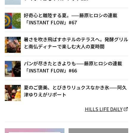
好奇心と離陸する夏。——藤原ヒロシの連載
「INSTANT FLOW」#67
暑さを吹き飛ばすホテルのテラスへ。発酵グリル
と南仏ディナーで楽しむ大人の夏時間
パンが尽きたときよりも——藤原ヒロシの連載
「INSTANT FLOW」#66
夏のご褒美、とびきりリュクスなかき氷——阿久
津ゆりえがリポート
HILLS LIFE DAILY