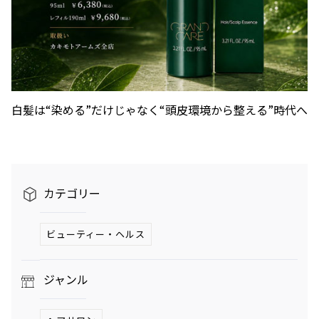
へ。発酵グリルと
ロシの連載
南仏ディナーで楽
「INSTANT
しむ大人の夏時間
FLOW」#66
夏のご褒美、とびきりリュクスなかき氷——阿久
津ゆりえがリポート
ビアガーデンやセミビュッフェなどサマーテラスプラン
2026年7月1日（水）～9月30日（水）
ミニオンズ＆モンスターズ
劇場版『TOKYO MER～走る
白髪は“染める”だけじゃなく“頭皮環境から整える”時代へ
グランド ハイアット 東京
緊急救命室～CAPITAL
2026年8月7日（金） 公開
CRISIS』
イタリアン “メレ
涼やかなサマーベ
2026年8月21日（金） 公開
ンダ” アフタヌー
リーヌ（グラスス
ンティー セット
2026年6月1日
イーツ）
2026年6月16日
（月）～8月31日
グランド ハイア
（火）～9月15日
グランド ハイア
カテゴリー
（月）
ット 東京
（火）
ット 東京
ビューティー・ヘルス
ポケモン30周年
【国産牛の豪華無
を祝う夏の冒険へ
料試食をアート空
～宿泊・レストラ
2026年6月20日
間で優雅に体験】
通年
ジャンル
ン・テイクアウト
ブライダルフェア
（土）～8月31日
グランド ハイア
グランド ハイア
～
（月）
ット 東京
ット 東京