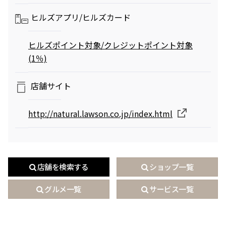
ヒルズアプリ/
ヒルズカード
映画クレヨンしんちゃん
チケット(半券)優待サービス
ヒルズポイント対象/クレジットポイント対象
奇々怪々！オラの妖怪バケ～
(1％)
ション
2026年7月31日（金） 公開
店舗サイト
http://natural.lawson.co.jp/index.html
店舗を検索する
ショップ一覧
グルメ一覧
サービス一覧