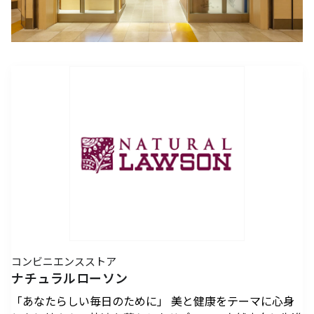
アクセスTOPを見る
2026年7月18日（土）～ 8
2026年7月18日（土）～8
インフォメーション
ロン・ミュエク
コンビニエンスストア
(2)
月23日（日）
月23日（日）
（お知らせ）
六本木ヒルズ駐車場 駐車料金変更
2026年4月29日（水・祝）
メディカル・ドラッグストア
(2)
のお知らせ
施設サービス
カード・
六本木ヒルズでは、2026
音楽と番組とグルメの エ
六本木ヒルズクラブ
公園/散策路/緑
六本木ヒルズについて
～ 9月23日（水・祝）
案内
お支払いについて
年7月18日（土）〜8月23
ンタメフェス！本社会場は
公式
アート
(18)
森美術館
日（日）の37日間、六本木
今年も入場無料！
会員制クラブ
お子さま連れ、ご年配のお客さま、
その他
(5)
ヒルズの夏を熱く盛り上げ
お身体の不自由なお客さま向けサービス
るさまざまなイベントを開
電車でお越しの方
車でお越しの方
催いたします。
パブリックアート & デザイ
六本木ヒルズアリーナ・大
営業時間
インフォメーション
センタ
ー
ン
屋根プラザ・ヒルズ カフェ/
アクセス
ヒルズ・ワークショップ フ
ロン・ミュエク
スペース
ATM
タクシーでお越しの方
バスでお越しの方
ォー・キッズ 2026
2026年4月29日（水・祝）
ヒルズ グルメバーガーグラン
夏のひんやりスイーツ特集
フロアマップ
映画館TOP
テレビ朝日
2026年7月25日（土）〜8
～ 9月23日（水・祝）
喫煙エリア
プリ 2026
「ROPPONGI HILLS ICE! ICE!
（TOHOシネマズ六本木ヒルズ）
月16日（日）
2026年7月1日（水）～8
ICE! 2026」
街をご利用のみなさまへ
本展では、大型作品《マ
J-WAVE 81.3FM
休憩エリア
ホテルTOP
2026年7月1日（水）～8
月31日（月）
ピラミデ
街がまるごと学び場にな
ス》（2016-2017年）など
コンビニエンスストア
お問い合わせ
月31日（月）
空港からお越しの方
自転車・バイク・シェアサ
（グランド ハイアット 東京）
complex665
る、こどもが主役のワーク
作家の主要作品を中心に初
ナチュラルローソン
ハリウッドビューティプラザ
ドレッシングラウンジ
イクルでお越しの方
ショップ。今年の夏も、4
期の代表作から近作まで11
「あなたらしい毎日のために」 美と健康をテーマに心身
つのヒルズを舞台に開催。
点を展示し、作品の発展の
ペットをお連れのお客さま
救護室