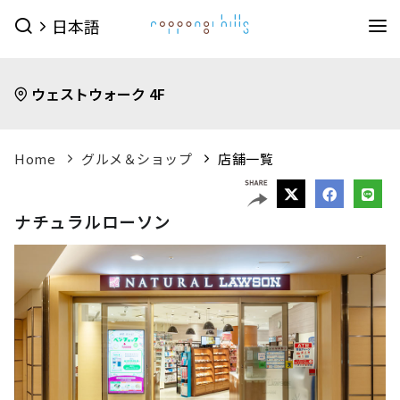
日本語
イベント
ウェストウォーク 4F
イベントTOPを見る
グルメ＆ショップ
すべてのイベント
今日のイベント
グルメ & ショップTOPを見る
Home
グルメ＆ショップ
店舗一覧
ミュージアム・展望台
今月のイベント
来月のイベント
ショップ
グルメ
サービス
森美術館
東京シティビュー
森アーツセンターギャラリー
映画館
ピックアップイベント
ナチュラルローソン
映画館TOPを見る
ショップ一覧を見る
ホテル
森美術館 公式サイト
TOHOシネマズ六本木ヒルズ 公式サイト
メンズファッション
(41)
キッズ
(9)
ホテルTOPを見る
その他施設
（お知らせ）
ベイビークラブシアター 上映予定は
レディスファッション
(44)
スポーツ・アウトドア
(10)
グランド ハイアット 東京 公式サイト
こちら
ファッション雑貨
(53)
ライフスタイル
(24)
六本木ヒルズ併設その他周辺施設
アクセス
ROPPONGI HILLS
テレビ朝日・六本木ヒルズ
（お知らせ）
館内のレストラン・バーでお使いい
ジュエリー・ウォッチ
(9)
ビューティー
(5)
SUMMER 2026
SUMMER FES
ただける3種類のお食事券オンラインにて販売中