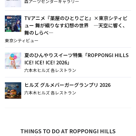
森アーツセンターギャラリー
TVアニメ『薬屋のひとりごと』×東京シティビ
サイト内検索
ュー 舞が織りなす幻想の世界 ―天空に響く、
舞のしらべ―
東京シティビュー
夏のひんやりスイーツ特集「ROPPONGI HILLS
ICE! ICE! ICE! 2026」
六本木ヒルズ 各レストラン
ヒルズ グルメバーガーグランプリ 2026
六本木ヒルズ 各レストラン
THINGS TO DO AT ROPPONGI HILLS