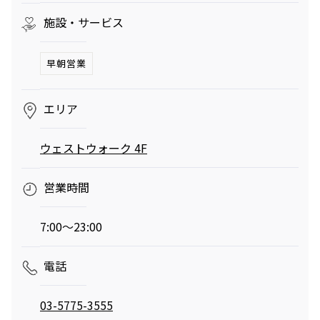
へ。発酵グリルと
ロシの連載
施設・サービス
南仏ディナーで楽
「INSTANT
しむ大人の夏時間
FLOW」#66
夏のご褒美、とびきりリュクスなかき氷——阿久
津ゆりえがリポート
早朝営業
ビアガーデンやセミビュッフェなどサマーテラスプラン
2026年7月1日（水）～9月30日（水）
ミニオンズ＆モンスターズ
劇場版『TOKYO MER～走る
エリア
グランド ハイアット 東京
緊急救命室～CAPITAL
2026年8月7日（金） 公開
CRISIS』
イタリアン “メレ
涼やかなサマーベ
2026年8月21日（金） 公開
ウェストウォーク 4F
ンダ” アフタヌー
リーヌ（グラスス
ンティー セット
2026年6月1日
イーツ）
2026年6月16日
営業時間
（月）～8月31日
グランド ハイア
（火）～9月15日
グランド ハイア
（月）
ット 東京
（火）
ット 東京
7:00～23:00
ポケモン30周年
【国産牛の豪華無
を祝う夏の冒険へ
料試食をアート空
電話
～宿泊・レストラ
2026年6月20日
間で優雅に体験】
通年
ン・テイクアウト
ブライダルフェア
（土）～8月31日
グランド ハイア
グランド ハイア
03-5775-3555
～
（月）
ット 東京
ット 東京