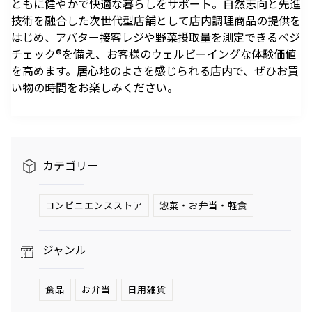
ともに健やかで快適な暮らしをサポート。自然志向と先進
駐車場のご案内
シェアサイクルのご案内
住宅をお探しの
オフィスをお探
へ
軌跡を深く洞察します。
技術を融合した次世代型店舗として店内調理商品の提供を
方
しの方
医療施設
港区自転車シェアリング
時間貸駐車場空き状況を
公衆電話・携帯電話
充電器
はじめ、アバター接客レジや野菜摂取量を測定できるベジ
六本木ヒルズレジデ
六本木ヒルズオフィ
見る
ンス
ス
港区自転車シェアリング
チェック®を備え、お客様のウェルビーイングな体験価値
ご利用施設から駐車場を
Wi-Fiエリア
公式サイト
公式サイト
を高めます。居心地のよさを感じられる店内で、ぜひお買
チケ得
Fate/Grand Order展 -星見
TVアニメ『薬屋のひとりご
探す
い物の時間をお楽しみください。
コインロッカー
の回廊-
と』×東京シティビュー 舞
料金・各種割引
イベントスペース、広告エリアをお探しの方
が織りなす幻想の世界 ―
2026年7月17日（金）～9
2026年8月1日（土）～10
駐車場サービス
Hills Media & Space
外貨両替・郵便サービス
天空に響く、舞のしらべ―
月14日（月）
月26日（月）
よくあるご質問
Soirée Blanche ～ソワレ ブランシュ～
モアナと伝説の海
スパイダーマン：ブランド・
作品のはじまりから、
本イベントのテーマは「夜
カテゴリー
ニュー・デイ
2026年7月4日（土）～9月12日（土）
2025年末に配信されたメ
空」×「舞」。海抜250メ
2026年7月31日（金） 公開
インストーリー「第2部 終
ートルに位置する「東京シ
2026年7月31日（金） 公開
グランド ハイアット 東京
章」までの旅路を、美麗な
ティビュー」を舞台に、猫
コンビニエンスストア
惣菜・お弁当・軽食
HILLS LIFE DAILY
アートワーク、膨大な設定
猫（マオマオ）や壬氏（ジ
資料、あふれる映像と立体
ンシ）たちが織りなす幻想
サングラスは真夏
好奇心と離陸する
ジャンル
造形を駆使し、作品の魅力
的な舞の情景を、展望台な
のマジックアイテ
夏。——藤原ヒロ
ム！——地曳いく
シの連載
を余すことなく伝える展示
らではの特別な演出で描き
子のおしゃれメソ
「INSTANT
会
出します。
食品
お弁当
日用雑貨
ッド113
FLOW」#67
暑さを吹き飛ばす
パンが尽きたとき
ホテルのテラス
よりも——藤原ヒ