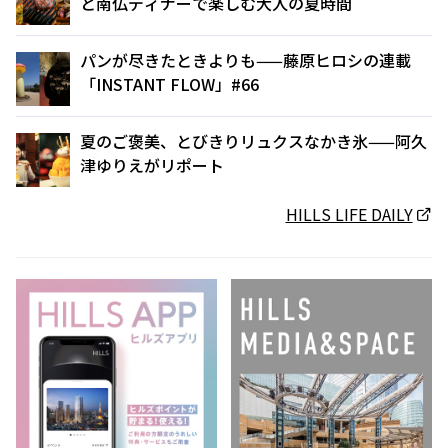
と南仏ディナーで楽しむ大人の夏時間
パンが尽きたときよりも——藤原ヒロシの連載
「INSTANT FLOW」#66
夏のご褒美、とびきりリュクスなかき氷——阿久
津ゆりえがリポート
HILLS LIFE DAILY