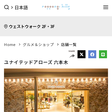
日本語
イベント
ウェストウォーク 2F・3F
イベントTOPを見る
グルメ＆ショップ
すべてのイベント
今日のイベント
グルメ & ショップTOPを見る
Home
グルメ＆ショップ
店舗一覧
ミュージアム・展望台
今月のイベント
来月のイベント
ショップ
グルメ
サービス
森美術館
東京シティビュー
森アーツセンターギャラリー
映画館
ピックアップイベント
ユナイテッドアローズ 六本木
映画館TOPを見る
ショップ一覧を見る
ホテル
森美術館 公式サイト
TOHOシネマズ六本木ヒルズ 公式サイト
メンズファッション
(41)
キッズ
(9)
ホテルTOPを見る
その他施設
（お知らせ）
ベイビークラブシアター 上映予定は
レディスファッション
(45)
スポーツ・アウトドア
(10)
グランド ハイアット 東京 公式サイト
こちら
ファッション雑貨
(53)
ライフスタイル
(24)
六本木ヒルズ併設その他周辺施設
アクセス
ROPPONGI HILLS
テレビ朝日・六本木ヒルズ
（お知らせ）
館内のレストラン・バーでお使いい
ジュエリー・ウォッチ
(9)
ビューティー
(5)
SUMMER 2026
SUMMER FES
ただける3種類のお食事券オンラインにて販売中