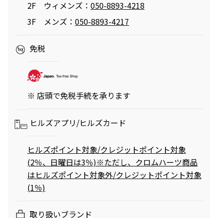
2F ウィメンズ：
050-8893-4218
3F メンズ：
050-8893-4217
映画クレヨンしんちゃん
チケット(半券)優待サービス
免税
奇々怪々！オラの妖怪バケ～
ション
2026年7月31日（金） 公開
※ 店頭で免税手続を承ります
ヒルズアプリ/
ヒルズカード
ヒルズポイント対象/クレジットポイント対象
(2％、日曜日は3％) ​※ただし、クロムハーツ商品
はヒルズポイント対象外/クレジットポイント対象
(1％)
取り扱いブランド