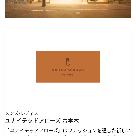
アクセスTOPを見る
2026年7月18日（土）～ 8
2026年7月18日（土）～8
インフォメーション
ロン・ミュエク
コンビニエンスストア
(2)
月23日（日）
月23日（日）
（お知らせ）
六本木ヒルズ駐車場 駐車料金変更
2026年4月29日（水・祝）
メディカル・ドラッグストア
(2)
のお知らせ
施設サービス
カード・
六本木ヒルズでは、2026
音楽と番組とグルメの エ
六本木ヒルズクラブ
公園/散策路/緑
六本木ヒルズについて
～ 9月23日（水・祝）
案内
お支払いについて
年7月18日（土）〜8月23
ンタメフェス！本社会場は
公式
アート
(18)
森美術館
日（日）の37日間、六本木
今年も入場無料！
会員制クラブ
お子さま連れ、ご年配のお客さま、
その他
(5)
ヒルズの夏を熱く盛り上げ
お身体の不自由なお客さま向けサービス
るさまざまなイベントを開
電車でお越しの方
車でお越しの方
催いたします。
パブリックアート & デザイ
六本木ヒルズアリーナ・大
営業時間
インフォメーション
センタ
ー
ン
屋根プラザ・ヒルズ カフェ/
アクセス
ヒルズ・ワークショップ フ
ロン・ミュエク
スペース
ATM
タクシーでお越しの方
バスでお越しの方
ォー・キッズ 2026
2026年4月29日（水・祝）
ヒルズ グルメバーガーグラン
夏のひんやりスイーツ特集
フロアマップ
映画館TOP
テレビ朝日
2026年7月25日（土）〜8
～ 9月23日（水・祝）
喫煙エリア
プリ 2026
「ROPPONGI HILLS ICE! ICE!
（TOHOシネマズ六本木ヒルズ）
月16日（日）
2026年7月1日（水）～8
ICE! 2026」
街をご利用のみなさまへ
本展では、大型作品《マ
J-WAVE 81.3FM
休憩エリア
ホテルTOP
2026年7月1日（水）～8
月31日（月）
ピラミデ
街がまるごと学び場にな
ス》（2016-2017年）など
メンズ/レディス
お問い合わせ
月31日（月）
空港からお越しの方
自転車・バイク・シェアサ
（グランド ハイアット 東京）
complex665
る、こどもが主役のワーク
作家の主要作品を中心に初
ユナイテッドアローズ 六本木
ハリウッドビューティプラザ
ドレッシングラウンジ
イクルでお越しの方
ショップ。今年の夏も、4
期の代表作から近作まで11
「ユナイテッドアローズ」はファッションを通した新しい
つのヒルズを舞台に開催。
点を展示し、作品の発展の
ペットをお連れのお客さま
救護室