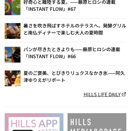
好奇心と離陸する夏。——藤原ヒロシの連載
「INSTANT FLOW」#67
暑さを吹き飛ばすホテルのテラスへ。発酵グリル
と南仏ディナーで楽しむ大人の夏時間
パンが尽きたときよりも——藤原ヒロシの連載
「INSTANT FLOW」#66
夏のご褒美、とびきりリュクスなかき氷——阿久
津ゆりえがリポート
HILLS LIFE DAILY