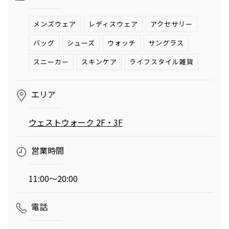
へ。発酵グリルと
ロシの連載
南仏ディナーで楽
「INSTANT
メンズウェア
レディスウェア
アクセサリー
しむ大人の夏時間
FLOW」#66
夏のご褒美、とびきりリュクスなかき氷——阿久
津ゆりえがリポート
バッグ
シューズ
ウォッチ
サングラス
ビアガーデンやセミビュッフェなどサマーテラスプラン
スニーカー
スキンケア
ライフスタイル雑貨
2026年7月1日（水）～9月30日（水）
ミニオンズ＆モンスターズ
劇場版『TOKYO MER～走る
グランド ハイアット 東京
緊急救命室～CAPITAL
2026年8月7日（金） 公開
エリア
CRISIS』
イタリアン “メレ
涼やかなサマーベ
2026年8月21日（金） 公開
ンダ” アフタヌー
リーヌ（グラスス
ウェストウォーク 2F・3F
ンティー セット
2026年6月1日
イーツ）
2026年6月16日
（月）～8月31日
グランド ハイア
（火）～9月15日
グランド ハイア
（月）
ット 東京
（火）
ット 東京
営業時間
ポケモン30周年
【国産牛の豪華無
11:00～20:00
を祝う夏の冒険へ
料試食をアート空
～宿泊・レストラ
2026年6月20日
間で優雅に体験】
通年
電話
ン・テイクアウト
ブライダルフェア
（土）～8月31日
グランド ハイア
グランド ハイア
～
（月）
ット 東京
ット 東京