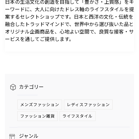
日本の生活文化の創造を目指して「豊かさ・上質感」をキ
駐車場のご案内
シェアサイクルのご案内
住宅をお探しの
オフィスをお探
へ
軌跡を深く洞察します。
ーワードに、大人に向けたドレス軸のライフスタイルを提
方
しの方
医療施設
港区自転車シェアリング
時間貸駐車場空き状況を
公衆電話・携帯電話
充電器
案するセレクトショップです。日本と西洋の文化・伝統を
六本木ヒルズレジデ
六本木ヒルズオフィ
見る
ンス
ス
港区自転車シェアリング
融合したトラッドマインドで、世界中から選び抜いた品と
ご利用施設から駐車場を
Wi-Fiエリア
公式サイト
公式サイト
オリジナル企画商品を、心地よい空間で、良質な接客・サ
チケ得
Fate/Grand Order展 -星見
TVアニメ『薬屋のひとりご
探す
ービスを通してご提供します。
コインロッカー
の回廊-
と』×東京シティビュー 舞
料金・各種割引
イベントスペース、広告エリアをお探しの方
が織りなす幻想の世界 ―
2026年7月17日（金）～9
2026年8月1日（土）～10
駐車場サービス
Hills Media & Space
外貨両替・郵便サービス
天空に響く、舞のしらべ―
月14日（月）
月26日（月）
よくあるご質問
Soirée Blanche ～ソワレ ブランシュ～
モアナと伝説の海
スパイダーマン：ブランド・
作品のはじまりから、
本イベントのテーマは「夜
ニュー・デイ
2026年7月4日（土）～9月12日（土）
2025年末に配信されたメ
空」×「舞」。海抜250メ
2026年7月31日（金） 公開
インストーリー「第2部 終
ートルに位置する「東京シ
2026年7月31日（金） 公開
グランド ハイアット 東京
カテゴリー
章」までの旅路を、美麗な
ティビュー」を舞台に、猫
HILLS LIFE DAILY
アートワーク、膨大な設定
猫（マオマオ）や壬氏（ジ
資料、あふれる映像と立体
ンシ）たちが織りなす幻想
メンズファッション
レディスファッション
サングラスは真夏
好奇心と離陸する
造形を駆使し、作品の魅力
的な舞の情景を、展望台な
のマジックアイテ
夏。——藤原ヒロ
ファッション雑貨
ライフスタイル
ム！——地曳いく
シの連載
を余すことなく伝える展示
らではの特別な演出で描き
子のおしゃれメソ
「INSTANT
会
出します。
ッド113
FLOW」#67
暑さを吹き飛ばす
パンが尽きたとき
ジャンル
ホテルのテラス
よりも——藤原ヒ