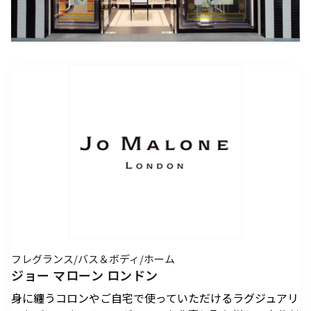
アクセスTOPを見る
2026年7月18日（土）～ 8
2026年7月18日（土）～8
インフォメーション
ロン・ミュエク
コンビニエンスストア
(2)
月23日（日）
月23日（日）
（お知らせ）
六本木ヒルズ駐車場 駐車料金変更
2026年4月29日（水・祝）
メディカル・ドラッグストア
(2)
のお知らせ
施設サービス
カード・
六本木ヒルズでは、2026
音楽と番組とグルメの エ
六本木ヒルズクラブ
公園/散策路/緑
六本木ヒルズについて
～ 9月23日（水・祝）
案内
お支払いについて
年7月18日（土）〜8月23
ンタメフェス！本社会場は
公式
アート
(18)
森美術館
日（日）の37日間、六本木
今年も入場無料！
会員制クラブ
お子さま連れ、ご年配のお客さま、
その他
(5)
ヒルズの夏を熱く盛り上げ
お身体の不自由なお客さま向けサービス
るさまざまなイベントを開
電車でお越しの方
車でお越しの方
催いたします。
パブリックアート & デザイ
六本木ヒルズアリーナ・大
営業時間
インフォメーション
センタ
ー
ン
屋根プラザ・ヒルズ カフェ/
アクセス
ヒルズ・ワークショップ フ
ロン・ミュエク
スペース
ATM
タクシーでお越しの方
バスでお越しの方
ォー・キッズ 2026
2026年4月29日（水・祝）
ヒルズ グルメバーガーグラン
夏のひんやりスイーツ特集
フロアマップ
映画館TOP
テレビ朝日
2026年7月25日（土）〜8
～ 9月23日（水・祝）
喫煙エリア
プリ 2026
「ROPPONGI HILLS ICE! ICE!
（TOHOシネマズ六本木ヒルズ）
月16日（日）
2026年7月1日（水）～8
ICE! 2026」
街をご利用のみなさまへ
本展では、大型作品《マ
J-WAVE 81.3FM
休憩エリア
ホテルTOP
2026年7月1日（水）～8
月31日（月）
ピラミデ
街がまるごと学び場にな
ス》（2016-2017年）など
フレグランス/バス＆ボディ/ホーム
お問い合わせ
月31日（月）
空港からお越しの方
自転車・バイク・シェアサ
（グランド ハイアット 東京）
complex665
る、こどもが主役のワーク
作家の主要作品を中心に初
ジョー マローン ロンドン
ハリウッドビューティプラザ
ドレッシングラウンジ
イクルでお越しの方
ショップ。今年の夏も、4
期の代表作から近作まで11
身に纏うコロンやご自宅で使っていただけるラグジュアリ
つのヒルズを舞台に開催。
点を展示し、作品の発展の
ペットをお連れのお客さま
救護室