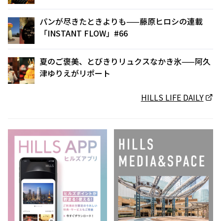
パンが尽きたときよりも——藤原ヒロシの連載
「INSTANT FLOW」#66
夏のご褒美、とびきりリュクスなかき氷——阿久
津ゆりえがリポート
HILLS LIFE DAILY