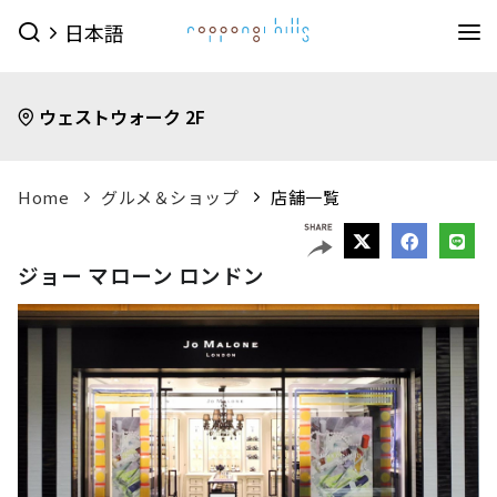
日本語
イベント
ウェストウォーク 2F
イベントTOPを見る
グルメ＆ショップ
すべてのイベント
今日のイベント
グルメ & ショップTOPを見る
Home
グルメ＆ショップ
店舗一覧
ミュージアム・展望台
今月のイベント
来月のイベント
ショップ
グルメ
サービス
森美術館
東京シティビュー
森アーツセンターギャラリー
映画館
ピックアップイベント
ジョー マローン ロンドン
映画館TOPを見る
ショップ一覧を見る
ホテル
森美術館 公式サイト
TOHOシネマズ六本木ヒルズ 公式サイト
メンズファッション
(41)
キッズ
(9)
ホテルTOPを見る
その他施設
（お知らせ）
ベイビークラブシアター 上映予定は
レディスファッション
(45)
スポーツ・アウトドア
(10)
グランド ハイアット 東京 公式サイト
こちら
ファッション雑貨
(53)
ライフスタイル
(24)
六本木ヒルズ併設その他周辺施設
アクセス
ROPPONGI HILLS
テレビ朝日・六本木ヒルズ
（お知らせ）
館内のレストラン・バーでお使いい
ジュエリー・ウォッチ
(9)
ビューティー
(5)
SUMMER 2026
SUMMER FES
ただける3種類のお食事券オンラインにて販売中