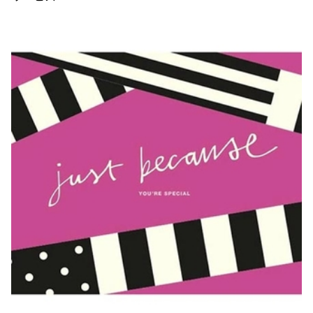
映画クレヨンしんちゃん
チケット(半券)優待サービス
奇々怪々！オラの妖怪バケ～
ション
2026年7月31日（金） 公開