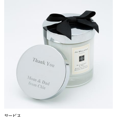
へ。発酵グリルと
ロシの連載
南仏ディナーで楽
「INSTANT
しむ大人の夏時間
FLOW」#66
夏のご褒美、とびきりリュクスなかき氷——阿久
津ゆりえがリポート
ビアガーデンやセミビュッフェなどサマーテラスプラン
2026年7月1日（水）～9月30日（水）
ミニオンズ＆モンスターズ
劇場版『TOKYO MER～走る
グランド ハイアット 東京
緊急救命室～CAPITAL
2026年8月7日（金） 公開
CRISIS』
イタリアン “メレ
涼やかなサマーベ
2026年8月21日（金） 公開
ンダ” アフタヌー
リーヌ（グラスス
ンティー セット
2026年6月1日
イーツ）
2026年6月16日
（月）～8月31日
グランド ハイア
（火）～9月15日
グランド ハイア
（月）
ット 東京
（火）
ット 東京
ポケモン30周年
【国産牛の豪華無
を祝う夏の冒険へ
料試食をアート空
～宿泊・レストラ
2026年6月20日
間で優雅に体験】
通年
ン・テイクアウト
ブライダルフェア
（土）～8月31日
グランド ハイア
グランド ハイア
～
（月）
ット 東京
ット 東京
サービス