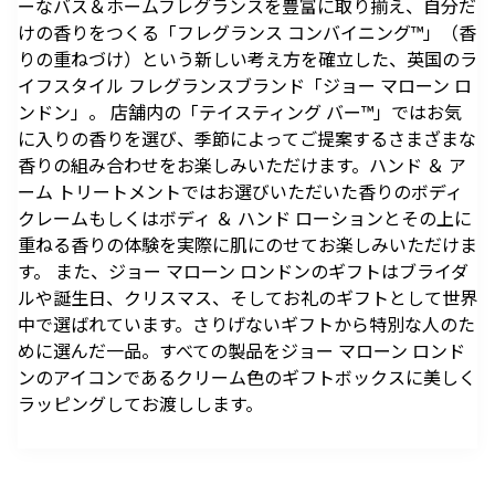
ーなバス＆ホームフレグランスを豊富に取り揃え、自分だ
駐車場のご案内
シェアサイクルのご案内
住宅をお探しの
オフィスをお探
へ
軌跡を深く洞察します。
けの香りをつくる「フレグランス コンバイニング™」（香
方
しの方
医療施設
港区自転車シェアリング
時間貸駐車場空き状況を
公衆電話・携帯電話
充電器
りの重ねづけ）という新しい考え方を確立した、英国のラ
六本木ヒルズレジデ
六本木ヒルズオフィ
見る
ンス
ス
港区自転車シェアリング
イフスタイル フレグランスブランド「ジョー マローン ロ
ご利用施設から駐車場を
Wi-Fiエリア
公式サイト
公式サイト
ンドン」。 店舗内の「テイスティング バー™」ではお気
チケ得
Fate/Grand Order展 -星見
TVアニメ『薬屋のひとりご
探す
に入りの香りを選び、季節によってご提案するさまざまな
コインロッカー
の回廊-
と』×東京シティビュー 舞
料金・各種割引
イベントスペース、広告エリアをお探しの方
香りの組み合わせをお楽しみいただけます。ハンド ＆ ア
が織りなす幻想の世界 ―
2026年7月17日（金）～9
2026年8月1日（土）～10
駐車場サービス
Hills Media & Space
外貨両替・郵便サービス
ーム トリートメントではお選びいただいた香りのボディ
天空に響く、舞のしらべ―
月14日（月）
月26日（月）
よくあるご質問
クレームもしくはボディ ＆ ハンド ローションとその上に
Soirée Blanche ～ソワレ ブランシュ～
モアナと伝説の海
スパイダーマン：ブランド・
作品のはじまりから、
本イベントのテーマは「夜
重ねる香りの体験を実際に肌にのせてお楽しみいただけま
ニュー・デイ
2026年7月4日（土）～9月12日（土）
2025年末に配信されたメ
空」×「舞」。海抜250メ
2026年7月31日（金） 公開
す。 また、ジョー マローン ロンドンのギフトはブライダ
インストーリー「第2部 終
ートルに位置する「東京シ
2026年7月31日（金） 公開
ルや誕生日、クリスマス、そしてお礼のギフトとして世界
グランド ハイアット 東京
章」までの旅路を、美麗な
ティビュー」を舞台に、猫
中で選ばれています。さりげないギフトから特別な人のた
HILLS LIFE DAILY
アートワーク、膨大な設定
猫（マオマオ）や壬氏（ジ
めに選んだ一品。すべての製品をジョー マローン ロンド
資料、あふれる映像と立体
ンシ）たちが織りなす幻想
ンのアイコンであるクリーム色のギフトボックスに美しく
サングラスは真夏
好奇心と離陸する
造形を駆使し、作品の魅力
的な舞の情景を、展望台な
のマジックアイテ
夏。——藤原ヒロ
ラッピングしてお渡しします。
ム！——地曳いく
シの連載
を余すことなく伝える展示
らではの特別な演出で描き
子のおしゃれメソ
「INSTANT
会
出します。
ッド113
FLOW」#67
暑さを吹き飛ばす
パンが尽きたとき
ホテルのテラス
よりも——藤原ヒ