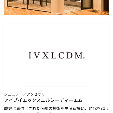
アクセスTOPを見る
2026年7月18日（土）～ 8
2026年7月18日（土）～8
インフォメーション
ロン・ミュエク
コンビニエンスストア
(2)
月23日（日）
月23日（日）
（お知らせ）
六本木ヒルズ駐車場 駐車料金変更
2026年4月29日（水・祝）
メディカル・ドラッグストア
(2)
のお知らせ
施設サービス
カード・
六本木ヒルズでは、2026
音楽と番組とグルメの エ
六本木ヒルズクラブ
公園/散策路/緑
六本木ヒルズについて
～ 9月23日（水・祝）
案内
お支払いについて
年7月18日（土）〜8月23
ンタメフェス！本社会場は
公式
アート
(18)
森美術館
日（日）の37日間、六本木
今年も入場無料！
会員制クラブ
お子さま連れ、ご年配のお客さま、
その他
(5)
ヒルズの夏を熱く盛り上げ
お身体の不自由なお客さま向けサービス
るさまざまなイベントを開
電車でお越しの方
車でお越しの方
催いたします。
パブリックアート & デザイ
六本木ヒルズアリーナ・大
営業時間
インフォメーション
センタ
ー
ン
屋根プラザ・ヒルズ カフェ/
アクセス
ヒルズ・ワークショップ フ
ロン・ミュエク
スペース
ATM
タクシーでお越しの方
バスでお越しの方
ォー・キッズ 2026
2026年4月29日（水・祝）
ヒルズ グルメバーガーグラン
夏のひんやりスイーツ特集
フロアマップ
映画館TOP
テレビ朝日
2026年7月25日（土）〜8
～ 9月23日（水・祝）
喫煙エリア
プリ 2026
「ROPPONGI HILLS ICE! ICE!
（TOHOシネマズ六本木ヒルズ）
月16日（日）
2026年7月1日（水）～8
ICE! 2026」
街をご利用のみなさまへ
本展では、大型作品《マ
J-WAVE 81.3FM
休憩エリア
ホテルTOP
2026年7月1日（水）～8
月31日（月）
ピラミデ
街がまるごと学び場にな
ス》（2016-2017年）など
ジュエリー／アクセサリー
お問い合わせ
月31日（月）
空港からお越しの方
自転車・バイク・シェアサ
（グランド ハイアット 東京）
complex665
る、こどもが主役のワーク
作家の主要作品を中心に初
アイブイエックスエルシーディーエム
ハリウッドビューティプラザ
ドレッシングラウンジ
イクルでお越しの方
ショップ。今年の夏も、4
期の代表作から近作まで11
歴史に裏付けされた伝統の技術を生産背景に、時代を越え
つのヒルズを舞台に開催。
点を展示し、作品の発展の
ペットをお連れのお客さま
救護室