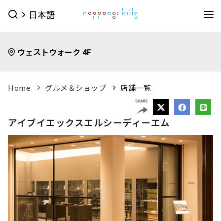
日本語
イベント
ウェストウォーク 4F
イベントTOPを見る
グルメ＆ショップ
すべてのイベント
今日のイベント
グルメ & ショップTOPを見る
Home
グルメ＆ショップ
店舗一覧
ミュージアム・展望台
今月のイベント
来月のイベント
ショップ
グルメ
サービス
森美術館
東京シティビュー
森アーツセンターギャラリー
映画館
ピックアップイベント
アイブイエックスエルシーディーエム
映画館TOPを見る
ショップ一覧を見る
ホテル
森美術館 公式サイト
TOHOシネマズ六本木ヒルズ 公式サイト
メンズファッション
(41)
キッズ
(9)
ホテルTOPを見る
その他施設
（お知らせ）
ベイビークラブシアター 上映予定は
レディスファッション
(45)
スポーツ・アウトドア
(10)
グランド ハイアット 東京 公式サイト
こちら
ファッション雑貨
(53)
ライフスタイル
(24)
六本木ヒルズ併設その他周辺施設
アクセス
ROPPONGI HILLS
テレビ朝日・六本木ヒルズ
（お知らせ）
館内のレストラン・バーでお使いい
ジュエリー・ウォッチ
(9)
ビューティー
(5)
SUMMER 2026
SUMMER FES
ただける3種類のお食事券オンラインにて販売中