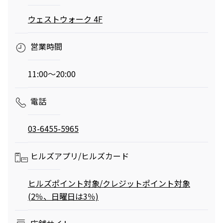
へ。発酵グリルと
ロシの連載
ウェストウォーク 4F
南仏ディナーで楽
「INSTANT
しむ大人の夏時間
FLOW」#66
夏のご褒美、とびきりリュクスなかき氷——阿久
津ゆりえがリポート
営業時間
ビアガーデンやセミビュッフェなどサマーテラスプラン
2026年7月1日（水）～9月30日（水）
11:00～20:00
ミニオンズ＆モンスターズ
劇場版『TOKYO MER～走る
グランド ハイアット 東京
緊急救命室～CAPITAL
2026年8月7日（金） 公開
CRISIS』
イタリアン “メレ
涼やかなサマーベ
2026年8月21日（金） 公開
電話
ンダ” アフタヌー
リーヌ（グラスス
ンティー セット
2026年6月1日
イーツ）
2026年6月16日
03-6455-5965
（月）～8月31日
グランド ハイア
（火）～9月15日
グランド ハイア
（月）
ット 東京
（火）
ット 東京
ヒルズアプリ/
ヒルズカード
ポケモン30周年
【国産牛の豪華無
を祝う夏の冒険へ
料試食をアート空
ヒルズポイント対象/クレジットポイント対象
～宿泊・レストラ
2026年6月20日
間で優雅に体験】
通年
(2％、日曜日は3％)
ン・テイクアウト
ブライダルフェア
（土）～8月31日
グランド ハイア
グランド ハイア
～
（月）
ット 東京
ット 東京