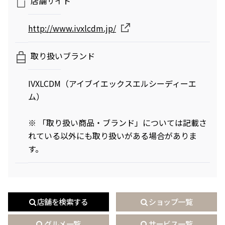
店舗サイト
http://www.ivxlcdm.jp/
映画クレヨンしんちゃん
チケット(半券)優待サービス
奇々怪々！オラの妖怪バケ～
取り扱いブランド
ション
2026年7月31日（金） 公開
IVXLCDM（アイブイエックスエルシーディーエ
ム）
※ 「取り扱い商品・ブランド」については記載さ
れている以外にも取り扱いがある場合がありま
す。
店舗を検索する
ショップ一覧
グルメ一覧
サービス一覧