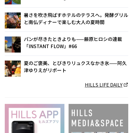
暑さを吹き飛ばすホテルのテラスへ。発酵グリル
と南仏ディナーで楽しむ大人の夏時間
パンが尽きたときよりも——藤原ヒロシの連載
「INSTANT FLOW」#66
夏のご褒美、とびきりリュクスなかき氷——阿久
津ゆりえがリポート
HILLS LIFE DAILY