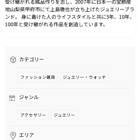
受け継がれる銘品作りを志し、2007年に日本一の宝飾産
駐車場のご案内
シェアサイクルのご案内
住宅をお探しの
オフィスをお探
へ
軌跡を深く洞察します。
地山梨県甲府市にて上島徹也が立ち上げたジュエリーブラ
方
しの方
医療施設
港区自転車シェアリング
時間貸駐車場空き状況を
公衆電話・携帯電話
充電器
ンド。 身に着けた人のライフスタイルと共に5年、10年、
六本木ヒルズレジデ
六本木ヒルズオフィ
見る
ンス
ス
港区自転車シェアリング
100年と受け継がれる作品を創造しています。
ご利用施設から駐車場を
Wi-Fiエリア
公式サイト
公式サイト
チケ得
Fate/Grand Order展 -星見
TVアニメ『薬屋のひとりご
探す
コインロッカー
の回廊-
と』×東京シティビュー 舞
料金・各種割引
イベントスペース、広告エリアをお探しの方
が織りなす幻想の世界 ―
2026年7月17日（金）～9
2026年8月1日（土）～10
駐車場サービス
Hills Media & Space
外貨両替・郵便サービス
天空に響く、舞のしらべ―
月14日（月）
月26日（月）
カテゴリー
よくあるご質問
Soirée Blanche ～ソワレ ブランシュ～
モアナと伝説の海
スパイダーマン：ブランド・
作品のはじまりから、
本イベントのテーマは「夜
ニュー・デイ
2026年7月4日（土）～9月12日（土）
2025年末に配信されたメ
空」×「舞」。海抜250メ
2026年7月31日（金） 公開
ファッション雑貨
ジュエリー・ウォッチ
インストーリー「第2部 終
ートルに位置する「東京シ
2026年7月31日（金） 公開
グランド ハイアット 東京
章」までの旅路を、美麗な
ティビュー」を舞台に、猫
HILLS LIFE DAILY
ジャンル
アートワーク、膨大な設定
猫（マオマオ）や壬氏（ジ
資料、あふれる映像と立体
ンシ）たちが織りなす幻想
サングラスは真夏
好奇心と離陸する
造形を駆使し、作品の魅力
的な舞の情景を、展望台な
のマジックアイテ
夏。——藤原ヒロ
アクセサリー
ジュエリー
ム！——地曳いく
シの連載
を余すことなく伝える展示
らではの特別な演出で描き
子のおしゃれメソ
「INSTANT
会
出します。
ッド113
FLOW」#67
暑さを吹き飛ばす
パンが尽きたとき
エリア
ホテルのテラス
よりも——藤原ヒ