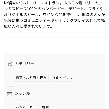
駐車場のご案内
シェアサイクルのご案内
NY発のハンバーガーレストラン。ホルモン剤フリーのア
住宅をお探しの
オフィスをお探
へ
軌跡を深く洞察します。
ンガスビーフ100％のハンバーガー、デザート、フライや
方
しの方
医療施設
港区自転車シェアリング
時間貸駐車場空き状況を
公衆電話・携帯電話
充電器
六本木ヒルズレジデ
六本木ヒルズオフィ
オリジナルのビール、ワインなどを提供し、地域の人々が
見る
ンス
ス
港区自転車シェアリング
気軽に集うコミュニティーギャザリングプレイスとして幅
ご利用施設から駐車場を
Wi-Fiエリア
公式サイト
公式サイト
広い人々に愛されています。
チケ得
Fate/Grand Order展 -星見
TVアニメ『薬屋のひとりご
探す
コインロッカー
の回廊-
と』×東京シティビュー 舞
料金・各種割引
イベントスペース、広告エリアをお探しの方
が織りなす幻想の世界 ―
2026年7月17日（金）～9
2026年8月1日（土）～10
駐車場サービス
Hills Media & Space
外貨両替・郵便サービス
天空に響く、舞のしらべ―
月14日（月）
月26日（月）
よくあるご質問
Soirée Blanche ～ソワレ ブランシュ～
モアナと伝説の海
スパイダーマン：ブランド・
作品のはじまりから、
本イベントのテーマは「夜
ニュー・デイ
2026年7月4日（土）～9月12日（土）
2025年末に配信されたメ
空」×「舞」。海抜250メ
2026年7月31日（金） 公開
カテゴリー
インストーリー「第2部 終
ートルに位置する「東京シ
2026年7月31日（金） 公開
グランド ハイアット 東京
章」までの旅路を、美麗な
ティビュー」を舞台に、猫
HILLS LIFE DAILY
アートワーク、膨大な設定
猫（マオマオ）や壬氏（ジ
惣菜・お弁当・軽食
洋食・グリル
資料、あふれる映像と立体
ンシ）たちが織りなす幻想
サングラスは真夏
好奇心と離陸する
造形を駆使し、作品の魅力
的な舞の情景を、展望台な
のマジックアイテ
夏。——藤原ヒロ
ジャンル
ム！——地曳いく
シの連載
を余すことなく伝える展示
らではの特別な演出で描き
子のおしゃれメソ
「INSTANT
会
出します。
ッド113
FLOW」#67
暑さを吹き飛ばす
パンが尽きたとき
ハンバーガー
軽食
ホテルのテラス
よりも——藤原ヒ