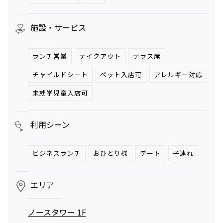
へ。発酵グリルと
ロシの連載
南仏ディナーで楽
「INSTANT
施設・サービス
しむ大人の夏時間
FLOW」#66
夏のご褒美、とびきりリュクスなかき氷——阿久
津ゆりえがリポート
ビアガーデンやセミビュッフェなどサマーテラスプラン
ランチ営業
テイクアウト
テラス席
2026年7月1日（水）～9月30日（水）
ミニオンズ＆モンスターズ
劇場版『TOKYO MER～走る
チャイルドシート
ペット入店可
アレルギー対応
グランド ハイアット 東京
緊急救命室～CAPITAL
2026年8月7日（金） 公開
未就学児童入店可
CRISIS』
イタリアン “メレ
涼やかなサマーベ
2026年8月21日（金） 公開
ンダ” アフタヌー
リーヌ（グラスス
ンティー セット
2026年6月1日
イーツ）
2026年6月16日
利用シーン
（月）～8月31日
グランド ハイア
（火）～9月15日
グランド ハイア
（月）
ット 東京
（火）
ット 東京
ビジネスランチ
おひとり様
デート
子連れ
ポケモン30周年
【国産牛の豪華無
を祝う夏の冒険へ
料試食をアート空
エリア
～宿泊・レストラ
2026年6月20日
間で優雅に体験】
通年
ン・テイクアウト
ブライダルフェア
（土）～8月31日
グランド ハイア
グランド ハイア
ノースタワー 1F
～
（月）
ット 東京
ット 東京