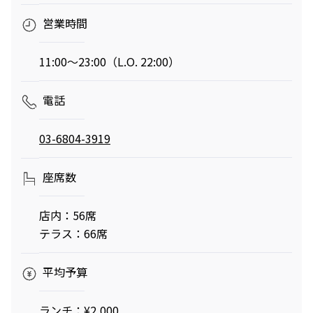
営業時間
映画クレヨンしんちゃん
チケット(半券)優待サービス
11:00～23:00（L.O. 22:00）
奇々怪々！オラの妖怪バケ～
ション
2026年7月31日（金） 公開
電話
03-6804-3919
座席数
店内：56席
テラス：66席
平均予算
ランチ：¥2,000