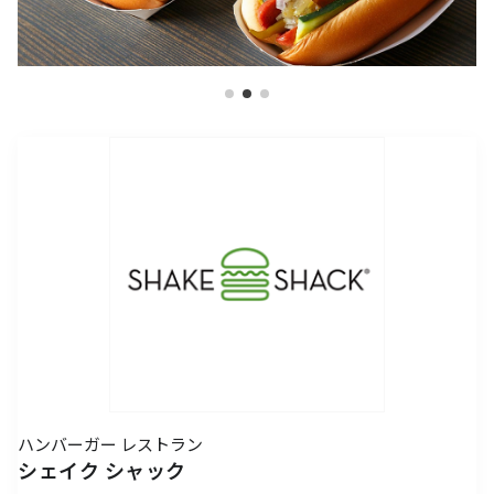
アクセスTOPを見る
2026年7月18日（土）～ 8
2026年7月18日（土）～8
インフォメーション
ロン・ミュエク
コンビニエンスストア
(2)
月23日（日）
月23日（日）
（お知らせ）
六本木ヒルズ駐車場 駐車料金変更
2026年4月29日（水・祝）
メディカル・ドラッグストア
(2)
のお知らせ
施設サービス
カード・
六本木ヒルズでは、2026
音楽と番組とグルメの エ
六本木ヒルズクラブ
公園/散策路/緑
六本木ヒルズについて
～ 9月23日（水・祝）
案内
お支払いについて
年7月18日（土）〜8月23
ンタメフェス！本社会場は
公式
アート
(18)
森美術館
日（日）の37日間、六本木
今年も入場無料！
会員制クラブ
お子さま連れ、ご年配のお客さま、
その他
(5)
ヒルズの夏を熱く盛り上げ
お身体の不自由なお客さま向けサービス
るさまざまなイベントを開
電車でお越しの方
車でお越しの方
催いたします。
パブリックアート & デザイ
六本木ヒルズアリーナ・大
営業時間
インフォメーション
センタ
ー
ン
屋根プラザ・ヒルズ カフェ/
アクセス
ヒルズ・ワークショップ フ
ロン・ミュエク
スペース
ATM
タクシーでお越しの方
バスでお越しの方
ォー・キッズ 2026
2026年4月29日（水・祝）
ヒルズ グルメバーガーグラン
夏のひんやりスイーツ特集
フロアマップ
映画館TOP
テレビ朝日
2026年7月25日（土）〜8
～ 9月23日（水・祝）
喫煙エリア
プリ 2026
「ROPPONGI HILLS ICE! ICE!
（TOHOシネマズ六本木ヒルズ）
月16日（日）
2026年7月1日（水）～8
ICE! 2026」
街をご利用のみなさまへ
本展では、大型作品《マ
J-WAVE 81.3FM
休憩エリア
ホテルTOP
2026年7月1日（水）～8
月31日（月）
ピラミデ
街がまるごと学び場にな
ス》（2016-2017年）など
お問い合わせ
月31日（月）
空港からお越しの方
自転車・バイク・シェアサ
（グランド ハイアット 東京）
complex665
る、こどもが主役のワーク
作家の主要作品を中心に初
ハリウッドビューティプラザ
ドレッシングラウンジ
ハンバーガー レストラン
イクルでお越しの方
ショップ。今年の夏も、4
期の代表作から近作まで11
シェイク シャック
つのヒルズを舞台に開催。
点を展示し、作品の発展の
ペットをお連れのお客さま
救護室