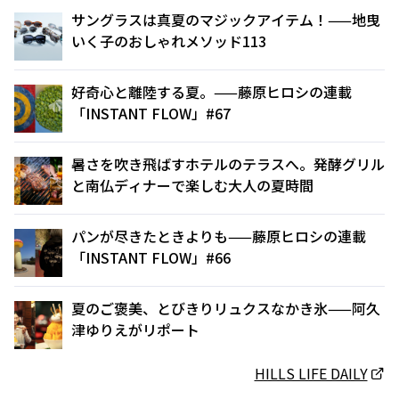
サングラスは真夏のマジックアイテム！——地曳
いく子のおしゃれメソッド113
好奇心と離陸する夏。——藤原ヒロシの連載
「INSTANT FLOW」#67
暑さを吹き飛ばすホテルのテラスへ。発酵グリル
と南仏ディナーで楽しむ大人の夏時間
パンが尽きたときよりも——藤原ヒロシの連載
「INSTANT FLOW」#66
夏のご褒美、とびきりリュクスなかき氷——阿久
津ゆりえがリポート
HILLS LIFE DAILY