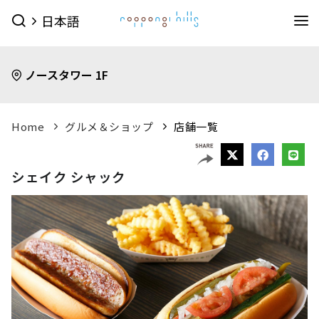
日本語
イベント
ノースタワー 1F
イベントTOPを見る
グルメ＆ショップ
すべてのイベント
今日のイベント
グルメ & ショップTOPを見る
Home
グルメ＆ショップ
店舗一覧
ミュージアム・展望台
今月のイベント
来月のイベント
ショップ
グルメ
サービス
森美術館
東京シティビュー
森アーツセンターギャラリー
映画館
ピックアップイベント
シェイク シャック
映画館TOPを見る
ショップ一覧を見る
ホテル
森美術館 公式サイト
TOHOシネマズ六本木ヒルズ 公式サイト
メンズファッション
(41)
キッズ
(9)
ホテルTOPを見る
その他施設
（お知らせ）
ベイビークラブシアター 上映予定は
レディスファッション
(45)
スポーツ・アウトドア
(10)
グランド ハイアット 東京 公式サイト
こちら
ファッション雑貨
(53)
ライフスタイル
(24)
六本木ヒルズ併設その他周辺施設
アクセス
ROPPONGI HILLS
テレビ朝日・六本木ヒルズ
（お知らせ）
館内のレストラン・バーでお使いい
ジュエリー・ウォッチ
(9)
ビューティー
(5)
SUMMER 2026
SUMMER FES
ただける3種類のお食事券オンラインにて販売中