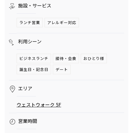
施設・サービス
ランチ営業
アレルギー対応
映画クレヨンしんちゃん
チケット(半券)優待サービス
奇々怪々！オラの妖怪バケ～
ション
2026年7月31日（金） 公開
利用シーン
ビジネスランチ
接待・会食
おひとり様
誕生日・記念日
デート
エリア
ウェストウォーク 5F
営業時間