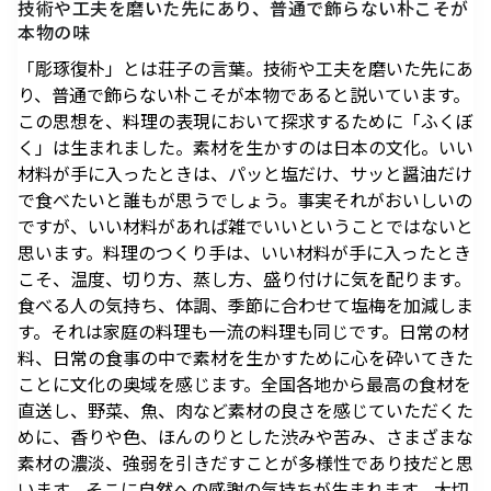
技術や工夫を磨いた先にあり、普通で飾らない朴こそが
駐車場のご案内
シェアサイクルのご案内
住宅をお探しの
オフィスをお探
へ
軌跡を深く洞察します。
本物の味
方
しの方
医療施設
港区自転車シェアリング
時間貸駐車場空き状況を
公衆電話・携帯電話
充電器
六本木ヒルズレジデ
六本木ヒルズオフィ
「彫琢復朴」とは荘子の言葉。技術や工夫を磨いた先にあ
見る
ンス
ス
港区自転車シェアリング
り、普通で飾らない朴こそが本物であると説いています。
ご利用施設から駐車場を
Wi-Fiエリア
公式サイト
公式サイト
この思想を、料理の表現において探求するために「ふくぼ
チケ得
Fate/Grand Order展 -星見
TVアニメ『薬屋のひとりご
探す
コインロッカー
く」は生まれました。素材を生かすのは日本の文化。いい
の回廊-
と』×東京シティビュー 舞
料金・各種割引
イベントスペース、広告エリアをお探しの方
材料が手に入ったときは、パッと塩だけ、サッと醤油だけ
が織りなす幻想の世界 ―
2026年7月17日（金）～9
2026年8月1日（土）～10
駐車場サービス
Hills Media & Space
外貨両替・郵便サービス
で食べたいと誰もが思うでしょう。事実それがおいしいの
天空に響く、舞のしらべ―
月14日（月）
月26日（月）
よくあるご質問
ですが、いい材料があれば雑でいいということではないと
Soirée Blanche ～ソワレ ブランシュ～
モアナと伝説の海
スパイダーマン：ブランド・
作品のはじまりから、
本イベントのテーマは「夜
思います。料理のつくり手は、いい材料が手に入ったとき
ニュー・デイ
2026年7月4日（土）～9月12日（土）
2025年末に配信されたメ
空」×「舞」。海抜250メ
2026年7月31日（金） 公開
こそ、温度、切り方、蒸し方、盛り付けに気を配ります。
インストーリー「第2部 終
ートルに位置する「東京シ
2026年7月31日（金） 公開
グランド ハイアット 東京
食べる人の気持ち、体調、季節に合わせて塩梅を加減しま
章」までの旅路を、美麗な
ティビュー」を舞台に、猫
HILLS LIFE DAILY
す。それは家庭の料理も一流の料理も同じです。日常の材
アートワーク、膨大な設定
猫（マオマオ）や壬氏（ジ
料、日常の食事の中で素材を生かすために心を砕いてきた
資料、あふれる映像と立体
ンシ）たちが織りなす幻想
サングラスは真夏
好奇心と離陸する
ことに文化の奥域を感じます。全国各地から最高の食材を
造形を駆使し、作品の魅力
的な舞の情景を、展望台な
のマジックアイテ
夏。——藤原ヒロ
直送し、野菜、魚、肉など素材の良さを感じていただくた
ム！——地曳いく
シの連載
を余すことなく伝える展示
らではの特別な演出で描き
めに、香りや色、ほんのりとした渋みや苦み、さまざまな
子のおしゃれメソ
「INSTANT
会
出します。
素材の濃淡、強弱を引きだすことが多様性であり技だと思
ッド113
FLOW」#67
暑さを吹き飛ばす
パンが尽きたとき
います。そこに自然への感謝の気持ちが生まれます。大切
ホテルのテラス
よりも——藤原ヒ