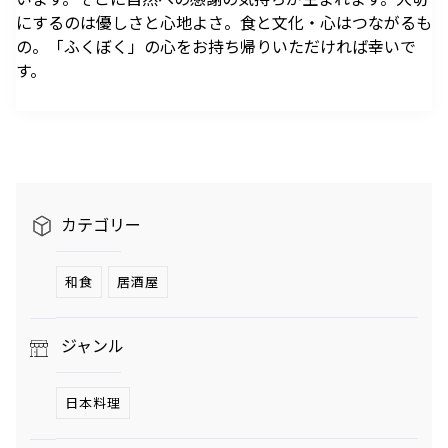
へ。発酵グリルと
ロシの連載
にするのは優しさと心地よさ。食と文化・心はつながるも
南仏ディナーで楽
「INSTANT
の。「ふくぼく」の心をお持ち帰りいただければ幸いで
しむ大人の夏時間
FLOW」#66
夏のご褒美、とびきりリュクスなかき氷——阿久
す。
津ゆりえがリポート
ビアガーデンやセミビュッフェなどサマーテラスプラン
2026年7月1日（水）～9月30日（水）
ミニオンズ＆モンスターズ
劇場版『TOKYO MER～走る
グランド ハイアット 東京
緊急救命室～CAPITAL
2026年8月7日（金） 公開
CRISIS』
イタリアン “メレ
涼やかなサマーベ
2026年8月21日（金） 公開
ンダ” アフタヌー
リーヌ（グラスス
カテゴリー
ンティー セット
2026年6月1日
イーツ）
2026年6月16日
（月）～8月31日
グランド ハイア
（火）～9月15日
グランド ハイア
和食
居酒屋
（月）
ット 東京
（火）
ット 東京
ポケモン30周年
【国産牛の豪華無
ジャンル
を祝う夏の冒険へ
料試食をアート空
～宿泊・レストラ
2026年6月20日
間で優雅に体験】
通年
日本料理
ン・テイクアウト
ブライダルフェア
（土）～8月31日
グランド ハイア
グランド ハイア
～
（月）
ット 東京
ット 東京