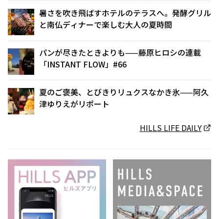
暑さを吹き飛ばすホテルのテラスへ。発酵グリル
と南仏ディナーで楽しむ大人の夏時間
パンが尽きたときよりも——藤原ヒロシの連載
「INSTANT FLOW」#66
夏のご褒美、とびきりリュクスなかき氷——阿久
津ゆりえがリポート
HILLS LIFE DAILY