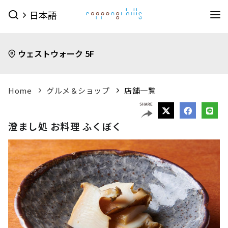
日本語
イベント
ウェストウォーク 5F
イベントTOPを見る
グルメ＆ショップ
すべてのイベント
今日のイベント
グルメ & ショップTOPを見る
Home
グルメ＆ショップ
店舗一覧
ミュージアム・展望台
今月のイベント
来月のイベント
ショップ
グルメ
サービス
森美術館
東京シティビュー
森アーツセンターギャラリー
映画館
ピックアップイベント
澄まし処 お料理 ふくぼく
映画館TOPを見る
ショップ一覧を見る
ホテル
森美術館 公式サイト
TOHOシネマズ六本木ヒルズ 公式サイト
メンズファッション
(41)
キッズ
(9)
ホテルTOPを見る
その他施設
（お知らせ）
ベイビークラブシアター 上映予定は
レディスファッション
(45)
スポーツ・アウトドア
(10)
グランド ハイアット 東京 公式サイト
こちら
ファッション雑貨
(53)
ライフスタイル
(24)
六本木ヒルズ併設その他周辺施設
アクセス
ROPPONGI HILLS
テレビ朝日・六本木ヒルズ
（お知らせ）
館内のレストラン・バーでお使いい
ジュエリー・ウォッチ
(9)
ビューティー
(5)
SUMMER 2026
SUMMER FES
ただける3種類のお食事券オンラインにて販売中