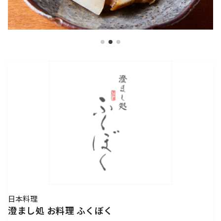
アクセスTOPを見る
2026年7月18日（土）～ 8
2026年7月18日（土）～8
インフォメーション
ロン・ミュエク
コンビニエンスストア
(2)
月23日（日）
月23日（日）
（お知らせ）
六本木ヒルズ駐車場 駐車料金変更
2026年4月29日（水・祝）
メディカル・ドラッグストア
(2)
のお知らせ
施設サービス
カード・
六本木ヒルズでは、2026
音楽と番組とグルメの エ
六本木ヒルズクラブ
公園/散策路/緑
六本木ヒルズについて
～ 9月23日（水・祝）
案内
お支払いについて
年7月18日（土）〜8月23
ンタメフェス！本社会場は
公式
アート
(18)
森美術館
日（日）の37日間、六本木
今年も入場無料！
会員制クラブ
お子さま連れ、ご年配のお客さま、
その他
(5)
ヒルズの夏を熱く盛り上げ
お身体の不自由なお客さま向けサービス
るさまざまなイベントを開
電車でお越しの方
車でお越しの方
催いたします。
パブリックアート & デザイ
六本木ヒルズアリーナ・大
営業時間
インフォメーション
センタ
ー
ン
屋根プラザ・ヒルズ カフェ/
アクセス
ヒルズ・ワークショップ フ
ロン・ミュエク
スペース
ATM
タクシーでお越しの方
バスでお越しの方
ォー・キッズ 2026
2026年4月29日（水・祝）
ヒルズ グルメバーガーグラン
夏のひんやりスイーツ特集
フロアマップ
映画館TOP
テレビ朝日
2026年7月25日（土）〜8
～ 9月23日（水・祝）
喫煙エリア
プリ 2026
「ROPPONGI HILLS ICE! ICE!
（TOHOシネマズ六本木ヒルズ）
月16日（日）
2026年7月1日（水）～8
ICE! 2026」
街をご利用のみなさまへ
本展では、大型作品《マ
J-WAVE 81.3FM
休憩エリア
ホテルTOP
2026年7月1日（水）～8
月31日（月）
ピラミデ
街がまるごと学び場にな
ス》（2016-2017年）など
お問い合わせ
月31日（月）
空港からお越しの方
自転車・バイク・シェアサ
（グランド ハイアット 東京）
complex665
る、こどもが主役のワーク
作家の主要作品を中心に初
ハリウッドビューティプラザ
ドレッシングラウンジ
日本料理
イクルでお越しの方
ショップ。今年の夏も、4
期の代表作から近作まで11
澄まし処 お料理 ふくぼく
つのヒルズを舞台に開催。
点を展示し、作品の発展の
ペットをお連れのお客さま
救護室