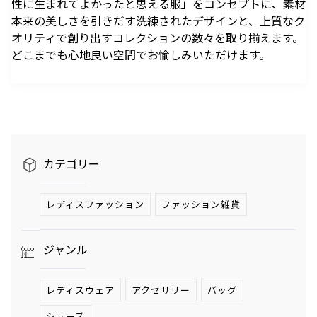
性に生まれてよかったと思える服」をコンセプトに、素材
駐車場のご案内
シェアサイクルのご案内
住宅をお探しの
オフィスをお探
へ
軌跡を深く洞察します。
本来の美しさを引きだす洗練されたデザインと、上質なク
方
しの方
医療施設
港区自転車シェアリング
時間貸駐車場空き状況を
公衆電話・携帯電話
充電器
オリティで創り出すコレクションの数々を取り揃えます。
六本木ヒルズレジデ
六本木ヒルズオフィ
見る
ンス
ス
港区自転車シェアリング
どこまでも心地良い空間でお愉しみいただけます。
ご利用施設から駐車場を
Wi-Fiエリア
公式サイト
公式サイト
チケ得
Fate/Grand Order展 -星見
TVアニメ『薬屋のひとりご
探す
コインロッカー
の回廊-
と』×東京シティビュー 舞
料金・各種割引
イベントスペース、広告エリアをお探しの方
が織りなす幻想の世界 ―
2026年7月17日（金）～9
2026年8月1日（土）～10
駐車場サービス
Hills Media & Space
外貨両替・郵便サービス
天空に響く、舞のしらべ―
月14日（月）
月26日（月）
よくあるご質問
Soirée Blanche ～ソワレ ブランシュ～
モアナと伝説の海
スパイダーマン：ブランド・
作品のはじまりから、
本イベントのテーマは「夜
カテゴリー
ニュー・デイ
2026年7月4日（土）～9月12日（土）
2025年末に配信されたメ
空」×「舞」。海抜250メ
2026年7月31日（金） 公開
インストーリー「第2部 終
ートルに位置する「東京シ
2026年7月31日（金） 公開
グランド ハイアット 東京
章」までの旅路を、美麗な
ティビュー」を舞台に、猫
レディスファッション
ファッション雑貨
HILLS LIFE DAILY
アートワーク、膨大な設定
猫（マオマオ）や壬氏（ジ
資料、あふれる映像と立体
ンシ）たちが織りなす幻想
サングラスは真夏
好奇心と離陸する
ジャンル
造形を駆使し、作品の魅力
的な舞の情景を、展望台な
のマジックアイテ
夏。——藤原ヒロ
ム！——地曳いく
シの連載
を余すことなく伝える展示
らではの特別な演出で描き
子のおしゃれメソ
「INSTANT
会
出します。
レディスウェア
アクセサリー
バッグ
ッド113
FLOW」#67
暑さを吹き飛ばす
パンが尽きたとき
ホテルのテラス
よりも——藤原ヒ
シューズ