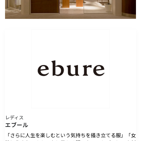
アクセスTOPを見る
2026年7月18日（土）～ 8
2026年7月18日（土）～8
インフォメーション
ロン・ミュエク
コンビニエンスストア
(2)
月23日（日）
月23日（日）
（お知らせ）
六本木ヒルズ駐車場 駐車料金変更
2026年4月29日（水・祝）
メディカル・ドラッグストア
(2)
のお知らせ
施設サービス
カード・
六本木ヒルズでは、2026
音楽と番組とグルメの エ
六本木ヒルズクラブ
公園/散策路/緑
六本木ヒルズについて
～ 9月23日（水・祝）
案内
お支払いについて
年7月18日（土）〜8月23
ンタメフェス！本社会場は
公式
アート
(18)
森美術館
日（日）の37日間、六本木
今年も入場無料！
会員制クラブ
お子さま連れ、ご年配のお客さま、
その他
(5)
ヒルズの夏を熱く盛り上げ
お身体の不自由なお客さま向けサービス
るさまざまなイベントを開
電車でお越しの方
車でお越しの方
催いたします。
パブリックアート & デザイ
六本木ヒルズアリーナ・大
営業時間
インフォメーション
センタ
ー
ン
屋根プラザ・ヒルズ カフェ/
アクセス
ヒルズ・ワークショップ フ
ロン・ミュエク
スペース
ATM
タクシーでお越しの方
バスでお越しの方
ォー・キッズ 2026
2026年4月29日（水・祝）
ヒルズ グルメバーガーグラン
夏のひんやりスイーツ特集
フロアマップ
映画館TOP
テレビ朝日
2026年7月25日（土）〜8
～ 9月23日（水・祝）
喫煙エリア
プリ 2026
「ROPPONGI HILLS ICE! ICE!
（TOHOシネマズ六本木ヒルズ）
月16日（日）
2026年7月1日（水）～8
ICE! 2026」
街をご利用のみなさまへ
本展では、大型作品《マ
J-WAVE 81.3FM
休憩エリア
ホテルTOP
2026年7月1日（水）～8
月31日（月）
ピラミデ
街がまるごと学び場にな
ス》（2016-2017年）など
レディス
お問い合わせ
月31日（月）
空港からお越しの方
自転車・バイク・シェアサ
（グランド ハイアット 東京）
complex665
る、こどもが主役のワーク
作家の主要作品を中心に初
エブール
ハリウッドビューティプラザ
ドレッシングラウンジ
イクルでお越しの方
ショップ。今年の夏も、4
期の代表作から近作まで11
「さらに人生を楽しむという気持ちを掻き立てる服」「女
つのヒルズを舞台に開催。
点を展示し、作品の発展の
ペットをお連れのお客さま
救護室