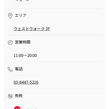
へ。発酵グリルと
ロシの連載
南仏ディナーで楽
「INSTANT
しむ大人の夏時間
FLOW」#66
エリア
夏のご褒美、とびきりリュクスなかき氷——阿久
津ゆりえがリポート
ビアガーデンやセミビュッフェなどサマーテラスプラン
ウェストウォーク 3F
2026年7月1日（水）～9月30日（水）
ミニオンズ＆モンスターズ
劇場版『TOKYO MER～走る
グランド ハイアット 東京
営業時間
緊急救命室～CAPITAL
2026年8月7日（金） 公開
CRISIS』
イタリアン “メレ
涼やかなサマーベ
2026年8月21日（金） 公開
ンダ” アフタヌー
リーヌ（グラスス
11:00～20:00
ンティー セット
2026年6月1日
イーツ）
2026年6月16日
（月）～8月31日
グランド ハイア
（火）～9月15日
グランド ハイア
電話
（月）
ット 東京
（火）
ット 東京
03-6447-5216
ポケモン30周年
【国産牛の豪華無
を祝う夏の冒険へ
料試食をアート空
～宿泊・レストラ
2026年6月20日
間で優雅に体験】
通年
免税
ン・テイクアウト
ブライダルフェア
（土）～8月31日
グランド ハイア
グランド ハイア
～
（月）
ット 東京
ット 東京