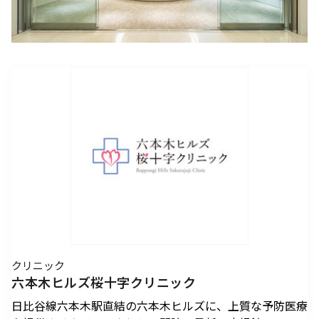
アクセスTOPを見る
2026年7月18日（土）～ 8
2026年7月18日（土）～8
インフォメーション
ロン・ミュエク
コンビニエンスストア
(2)
月23日（日）
月23日（日）
（お知らせ）
六本木ヒルズ駐車場 駐車料金変更
2026年4月29日（水・祝）
メディカル・ドラッグストア
(2)
のお知らせ
施設サービス
カード・
六本木ヒルズでは、2026
音楽と番組とグルメの エ
六本木ヒルズクラブ
公園/散策路/緑
六本木ヒルズについて
～ 9月23日（水・祝）
案内
お支払いについて
年7月18日（土）〜8月23
ンタメフェス！本社会場は
公式
アート
(18)
森美術館
日（日）の37日間、六本木
今年も入場無料！
会員制クラブ
お子さま連れ、ご年配のお客さま、
その他
(5)
ヒルズの夏を熱く盛り上げ
お身体の不自由なお客さま向けサービス
るさまざまなイベントを開
電車でお越しの方
車でお越しの方
催いたします。
パブリックアート & デザイ
六本木ヒルズアリーナ・大
営業時間
インフォメーション
センタ
ー
ン
屋根プラザ・ヒルズ カフェ/
アクセス
ヒルズ・ワークショップ フ
ロン・ミュエク
スペース
ATM
タクシーでお越しの方
バスでお越しの方
ォー・キッズ 2026
2026年4月29日（水・祝）
ヒルズ グルメバーガーグラン
夏のひんやりスイーツ特集
フロアマップ
映画館TOP
テレビ朝日
2026年7月25日（土）〜8
～ 9月23日（水・祝）
喫煙エリア
プリ 2026
「ROPPONGI HILLS ICE! ICE!
（TOHOシネマズ六本木ヒルズ）
月16日（日）
2026年7月1日（水）～8
ICE! 2026」
街をご利用のみなさまへ
本展では、大型作品《マ
J-WAVE 81.3FM
休憩エリア
ホテルTOP
2026年7月1日（水）～8
月31日（月）
ピラミデ
街がまるごと学び場にな
ス》（2016-2017年）など
クリニック
お問い合わせ
月31日（月）
空港からお越しの方
自転車・バイク・シェアサ
（グランド ハイアット 東京）
complex665
る、こどもが主役のワーク
作家の主要作品を中心に初
六本木ヒルズ桜十字クリニック
ハリウッドビューティプラザ
ドレッシングラウンジ
イクルでお越しの方
ショップ。今年の夏も、4
期の代表作から近作まで11
日比谷線六本木駅直結の六本木ヒルズに、上質な予防医療
つのヒルズを舞台に開催。
点を展示し、作品の発展の
ペットをお連れのお客さま
救護室