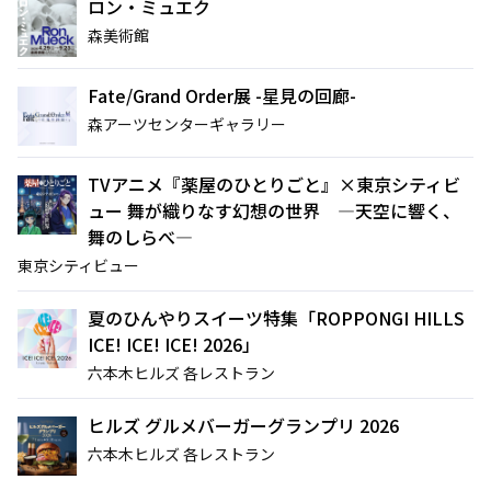
ロン・ミュエク
森美術館
Fate/Grand Order展 -星見の回廊-
森アーツセンターギャラリー
サイト内検索
TVアニメ『薬屋のひとりごと』×東京シティビ
ュー 舞が織りなす幻想の世界 ―天空に響く、
舞のしらべ―
東京シティビュー
夏のひんやりスイーツ特集「ROPPONGI HILLS
ICE! ICE! ICE! 2026」
六本木ヒルズ 各レストラン
ヒルズ グルメバーガーグランプリ 2026
六本木ヒルズ 各レストラン