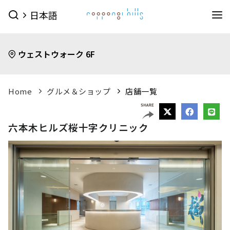
日本語
イベント
ウェストウォーク 6F
イベントTOPを見る
グルメ＆ショップ
すべてのイベント
今日のイベント
グルメ & ショップTOPを見る
Home
グルメ＆ショップ
店舗一覧
ミュージアム・展望台
今月のイベント
来月のイベント
ショップ
グルメ
サービス
森美術館
東京シティビュー
森アーツセンターギャラリー
映画館
ピックアップイベント
六本木ヒルズ桜十字クリニック
映画館TOPを見る
ショップ一覧を見る
ホテル
森美術館 公式サイト
TOHOシネマズ六本木ヒルズ 公式サイト
メンズファッション
(41)
キッズ
(9)
ホテルTOPを見る
その他施設
（お知らせ）
ベイビークラブシアター 上映予定は
レディスファッション
(45)
スポーツ・アウトドア
(10)
グランド ハイアット 東京 公式サイト
こちら
ファッション雑貨
(53)
ライフスタイル
(24)
六本木ヒルズ併設その他周辺施設
アクセス
ROPPONGI HILLS
テレビ朝日・六本木ヒルズ
（お知らせ）
館内のレストラン・バーでお使いい
ジュエリー・ウォッチ
(9)
ビューティー
(5)
SUMMER 2026
SUMMER FES
ただける3種類のお食事券オンラインにて販売中