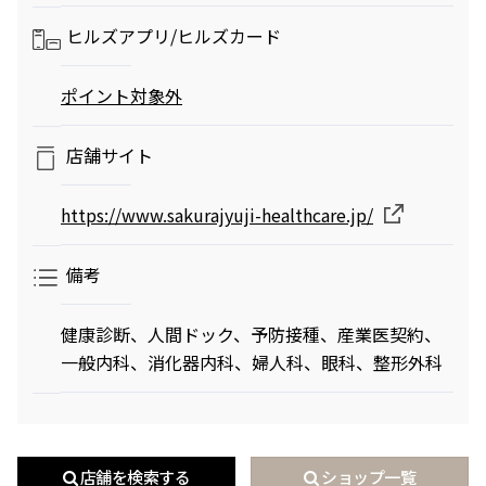
ヒルズアプリ/
ヒルズカード
映画クレヨンしんちゃん
チケット(半券)優待サービス
ポイント対象外
奇々怪々！オラの妖怪バケ～
ション
2026年7月31日（金） 公開
店舗サイト
https://www.sakurajyuji-healthcare.jp/
備考
健康診断、人間ドック、予防接種、産業医契約、
一般内科、消化器内科、婦人科、眼科、整形外科
店舗を検索する
ショップ一覧