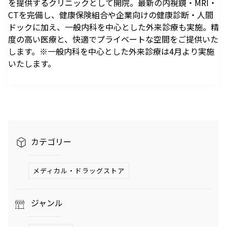
を提供するクリニックとして開院。最新の内視鏡・MRI・
駐車場のご案内
シェアサイクルのご案内
住宅をお探しの
オフィスをお探
へ
軌跡を深く洞察します。
CTを完備し、健康保険組合や企業向けの健康診断・人間
方
しの方
医療施設
港区自転車シェアリング
時間貸駐車場空き状況を
公衆電話・携帯電話
充電器
ドックに加え、一般内科を中心とした外来診療も実施。精
六本木ヒルズレジデ
六本木ヒルズオフィ
見る
ンス
ス
港区自転車シェアリング
度の高い医療と、快適でプライベートな空間をご提供いた
ご利用施設から駐車場を
Wi-Fiエリア
公式サイト
公式サイト
します。※一般内科を中心とした外来診療は4月より実施
チケ得
Fate/Grand Order展 -星見
TVアニメ『薬屋のひとりご
探す
いたします。
コインロッカー
の回廊-
と』×東京シティビュー 舞
料金・各種割引
イベントスペース、広告エリアをお探しの方
が織りなす幻想の世界 ―
2026年7月17日（金）～9
2026年8月1日（土）～10
駐車場サービス
Hills Media & Space
外貨両替・郵便サービス
天空に響く、舞のしらべ―
月14日（月）
月26日（月）
よくあるご質問
Soirée Blanche ～ソワレ ブランシュ～
モアナと伝説の海
スパイダーマン：ブランド・
作品のはじまりから、
本イベントのテーマは「夜
ニュー・デイ
2026年7月4日（土）～9月12日（土）
2025年末に配信されたメ
空」×「舞」。海抜250メ
2026年7月31日（金） 公開
インストーリー「第2部 終
ートルに位置する「東京シ
2026年7月31日（金） 公開
グランド ハイアット 東京
カテゴリー
章」までの旅路を、美麗な
ティビュー」を舞台に、猫
HILLS LIFE DAILY
アートワーク、膨大な設定
猫（マオマオ）や壬氏（ジ
資料、あふれる映像と立体
ンシ）たちが織りなす幻想
メディカル・ドラッグストア
サングラスは真夏
好奇心と離陸する
造形を駆使し、作品の魅力
的な舞の情景を、展望台な
のマジックアイテ
夏。——藤原ヒロ
ム！——地曳いく
シの連載
を余すことなく伝える展示
らではの特別な演出で描き
ジャンル
子のおしゃれメソ
「INSTANT
会
出します。
ッド113
FLOW」#67
暑さを吹き飛ばす
パンが尽きたとき
ホテルのテラス
よりも——藤原ヒ