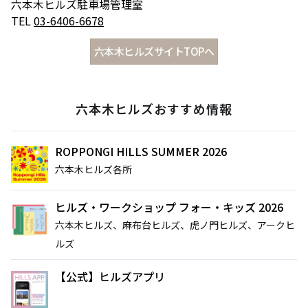
六本木ヒルズ駐車場管理室
課題解決に向けた
シの連載
TEL
03-6406-6678
共創を促す——
「INSTANT
Glass Rock共創コ
FLOW」#67
「痛みを感じた時に流す汗」がつなぐもの——リ
六本木ヒルズサイトTOPへ
ーディネーター 小
ー・キット 千葉正也 to sweat 流汗＠シュウゴア
ビアガーデンやセミビュッフェなどサマーテラスプラン
菅隆太に聞く
ーツ（〜8/22）
2026年7月1日（水）～9月30日（水）
ミニオンズ＆モンスターズ
劇場版『TOKYO MER～走る
グランド ハイアット 東京
六本木ヒルズおすすめ情報
緊急救命室～CAPITAL
2026年8月7日（金） 公開
CRISIS』
イタリアン “メレ
涼やかなサマーベ
2026年8月21日（金） 公開
ROPPONGI HILLS SUMMER 2026
ンダ” アフタヌー
リーヌ（グラスス
ンティー セット
2026年6月1日
イーツ）
2026年6月16日
六本木ヒルズ各所
（月）～8月31日
グランド ハイア
（火）～9月15日
グランド ハイア
（月）
ット 東京
（火）
ット 東京
ヒルズ・ワークショップ フォー・キッズ 2026
六本木ヒルズ、麻布台ヒルズ、虎ノ門ヒルズ、アークヒ
ポケモン30周年
【国産牛の豪華無
ルズ
を祝う夏の冒険へ
料試食をアート空
～宿泊・レストラ
2026年6月20日
間で優雅に体験】
通年
【公式】ヒルズアプリ
ン・テイクアウト
ブライダルフェア
（土）～8月31日
グランド ハイア
グランド ハイア
～
（月）
ット 東京
ット 東京