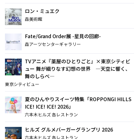
ロン・ミュエク
森美術館
映画クレヨンしんちゃん
チケット(半券)優待サービス
奇々怪々！オラの妖怪バケ～
Fate/Grand Order展 -星見の回廊-
ション
2026年7月31日（金） 公開
森アーツセンターギャラリー
TVアニメ『薬屋のひとりごと』×東京シティビ
ュー 舞が織りなす幻想の世界 ―天空に響く、
舞のしらべ―
東京シティビュー
夏のひんやりスイーツ特集「ROPPONGI HILLS
ICE! ICE! ICE! 2026」
六本木ヒルズ 各レストラン
ヒルズ グルメバーガーグランプリ 2026
六本木ヒルズ 各レストラン