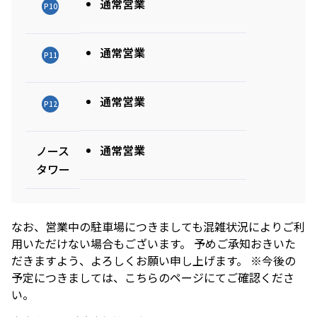
通常営業
駐車場のご案内
シェアサイクルのご案内
住宅をお探しの
オフィスをお探
P10
へ
軌跡を深く洞察します。
方
しの方
医療施設
港区自転車シェアリング
時間貸駐車場空き状況を
公衆電話・携帯電話
充電器
六本木ヒルズレジデ
六本木ヒルズオフィ
見る
通常営業
ンス
ス
港区自転車シェアリング
P11
ご利用施設から駐車場を
Wi-Fiエリア
公式サイト
公式サイト
チケ得
Fate/Grand Order展 -星見
TVアニメ『薬屋のひとりご
探す
コインロッカー
の回廊-
と』×東京シティビュー 舞
料金・各種割引
イベントスペース、広告エリアをお探しの方
通常営業
P12
が織りなす幻想の世界 ―
2026年7月17日（金）～9
2026年8月1日（土）～10
駐車場サービス
Hills Media & Space
外貨両替・郵便サービス
天空に響く、舞のしらべ―
月14日（月）
月26日（月）
よくあるご質問
Soirée Blanche ～ソワレ ブランシュ～
通常営業
ノース
モアナと伝説の海
スパイダーマン：ブランド・
作品のはじまりから、
本イベントのテーマは「夜
ニュー・デイ
タワー
2026年7月4日（土）～9月12日（土）
2025年末に配信されたメ
空」×「舞」。海抜250メ
2026年7月31日（金） 公開
インストーリー「第2部 終
ートルに位置する「東京シ
2026年7月31日（金） 公開
グランド ハイアット 東京
章」までの旅路を、美麗な
ティビュー」を舞台に、猫
HILLS LIFE DAILY
アートワーク、膨大な設定
猫（マオマオ）や壬氏（ジ
なお、営業中の駐車場につきましても混雑状況によりご利
資料、あふれる映像と立体
ンシ）たちが織りなす幻想
現在を見つめる
サングラスは真夏
用いただけない場合もございます。 予めご承知おきいた
造形を駆使し、作品の魅力
的な舞の情景を、展望台な
と、戦争の記憶が
のマジックアイテ
だきますよう、よろしくお願い申し上げます。 ※今後の
つらなる：『はく
ム！——地曳いく
を余すことなく伝える展示
らではの特別な演出で描き
予定につきましては、こちらのページにてご確認くださ
しむるち』著者・
子のおしゃれメソ
会
出します。
い。
豊永浩平に訊く
ッド113
多様なセクターの
好奇心と離陸する
ハブとなり、社会
夏。——藤原ヒロ