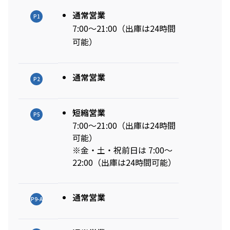
アクセスTOPを見る
2026年7月18日（土）～ 8
2026年7月18日（土）～8
インフォメーション
ロン・ミュエク
コンビニエンスストア
(2)
通常営業
P1
月23日（日）
月23日（日）
（お知らせ）
六本木ヒルズ駐車場 駐車料金変更
2026年4月29日（水・祝）
7:00～21:00（出庫は24時間
メディカル・ドラッグストア
(2)
のお知らせ
施設サービス
カード・
六本木ヒルズでは、2026
音楽と番組とグルメの エ
六本木ヒルズクラブ
公園/散策路/緑
六本木ヒルズについて
～ 9月23日（水・祝）
可能）
案内
お支払いについて
年7月18日（土）〜8月23
ンタメフェス！本社会場は
公式
アート
(18)
森美術館
日（日）の37日間、六本木
今年も入場無料！
会員制クラブ
お子さま連れ、ご年配のお客さま、
その他
(5)
ヒルズの夏を熱く盛り上げ
通常営業
お身体の不自由なお客さま向けサービス
P2
るさまざまなイベントを開
電車でお越しの方
車でお越しの方
催いたします。
短縮営業
パブリックアート & デザイ
六本木ヒルズアリーナ・大
営業時間
インフォメーション
センタ
P5
ー
ン
屋根プラザ・ヒルズ カフェ/
7:00～21:00（出庫は24時間
アクセス
ヒルズ・ワークショップ フ
ロン・ミュエク
スペース
可能）
ATM
タクシーでお越しの方
バスでお越しの方
ォー・キッズ 2026
2026年4月29日（水・祝）
※金・土・祝前日は 7:00～
ヒルズ グルメバーガーグラン
夏のひんやりスイーツ特集
フロアマップ
映画館TOP
テレビ朝日
2026年7月25日（土）〜8
～ 9月23日（水・祝）
喫煙エリア
22:00（出庫は24時間可能）
プリ 2026
「ROPPONGI HILLS ICE! ICE!
（TOHOシネマズ六本木ヒルズ）
月16日（日）
2026年7月1日（水）～8
ICE! 2026」
街をご利用のみなさまへ
本展では、大型作品《マ
J-WAVE 81.3FM
休憩エリア
ホテルTOP
2026年7月1日（水）～8
月31日（月）
ピラミデ
街がまるごと学び場にな
ス》（2016-2017年）など
お問い合わせ
通常営業
月31日（月）
空港からお越しの方
自転車・バイク・シェアサ
（グランド ハイアット 東京）
complex665
る、こどもが主役のワーク
P9-A
作家の主要作品を中心に初
ハリウッドビューティプラザ
ドレッシングラウンジ
イクルでお越しの方
ショップ。今年の夏も、4
期の代表作から近作まで11
つのヒルズを舞台に開催。
点を展示し、作品の発展の
ペットをお連れのお客さま
救護室