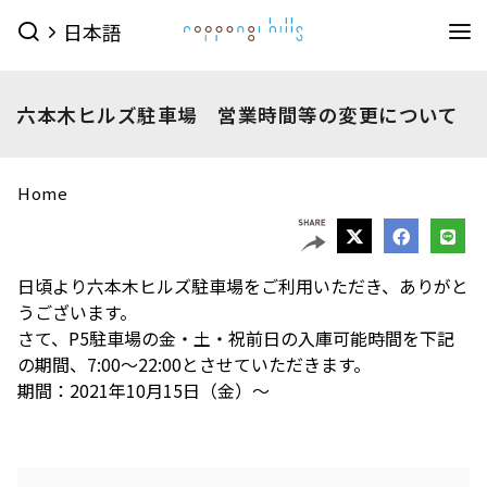
日本語
イベント
六本木ヒルズ駐車場 営業時間等の変更について
イベントTOPを見る
グルメ＆ショップ
すべてのイベント
今日のイベント
グルメ & ショップTOPを見る
Home
ミュージアム・展望台
今月のイベント
来月のイベント
ショップ
グルメ
サービス
森美術館
東京シティビュー
森アーツセンターギャラリー
映画館
ピックアップイベント
日頃より六本木ヒルズ駐車場をご利用いただき、ありがと
うございます。
映画館TOPを見る
ショップ一覧を見る
ホテル
森美術館 公式サイト
さて、P5駐車場の金・土・祝前日の入庫可能時間を下記
TOHOシネマズ六本木ヒルズ 公式サイト
メンズファッション
(41)
キッズ
(9)
の期間、7:00～22:00とさせていただきます。
ホテルTOPを見る
その他施設
期間：2021年10月15日（金）～
（お知らせ）
ベイビークラブシアター 上映予定は
レディスファッション
(46)
スポーツ・アウトドア
(10)
グランド ハイアット 東京 公式サイト
こちら
ファッション雑貨
(54)
ライフスタイル
(24)
六本木ヒルズ併設その他周辺施設
アクセス
ROPPONGI HILLS
テレビ朝日・六本木ヒルズ
（お知らせ）
館内のレストラン・バーでお使いい
ジュエリー・ウォッチ
(9)
ビューティー
(5)
SUMMER 2026
SUMMER FES
ただける3種類のお食事券オンラインにて販売中