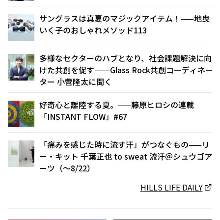
サングラスは真夏のマジックアイテム！——地曳
いく子のおしゃれメソッド113
多様なセクターのハブとなり、社会課題解決に向
けた共創を促す——Glass Rock共創コーディネー
ター 小菅隆太に聞く
好奇心と離陸する夏。——藤原ヒロシの連載
「INSTANT FLOW」#67
「痛みを感じた時に流す汗」がつなぐもの——リ
ー・キット 千葉正也 to sweat 流汗＠シュウゴア
ーツ（〜8/22）
HILLS LIFE DAILY