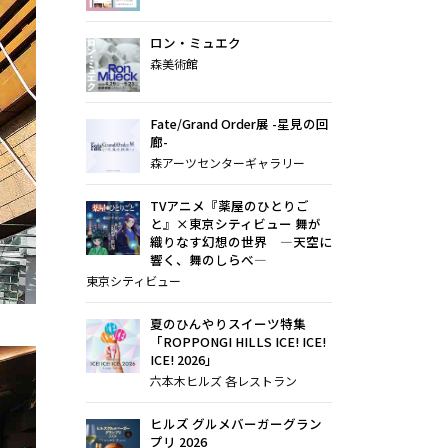
ロン・ミュエク
森美術館
Fate/Grand Order展 -星見の回
廊-
森アーツセンターギャラリー
TVアニメ『薬屋のひとりご
と』×東京シティビュー 舞が
織りなす幻想の世界 ―天空に
響く、舞のしらべ―
東京シティビュー
夏のひんやりスイーツ特集
「ROPPONGI HILLS ICE! ICE!
ICE! 2026」
六本木ヒルズ 各レストラン
ヒルズ グルメバーガーグラン
プリ 2026