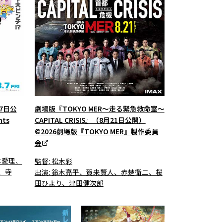
7日公
劇場版『TOKYO MER～走る緊急救命室～
hts
CAPITAL CRISIS』（8月21日公開）
©2026劇場版『TOKYO MER』製作委員
会
木愛理、
監督: 松木彩
、寺
出演: 鈴木亮平、賀来賢人、赤楚衛二、桜
田ひより、津田健次郎