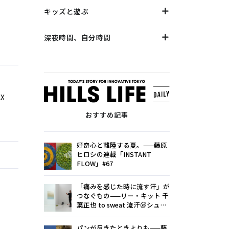
キッズと遊ぶ
深夜時間、自分時間
X
おすすめ記事
好奇心と離陸する夏。——藤原
ヒロシの連載「INSTANT
FLOW」#67
「痛みを感じた時に流す汗」が
つなぐもの——リー・キット 千
葉正也 to sweat 流汗＠シュウ
ゴアーツ（〜8/22）
パンが尽きたときよりも——藤