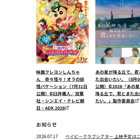
映画クレヨンしんちゃ
あの星が降る丘で、君
ん 奇々怪々！オラの妖
た出会いたい。（8月0
怪バケ～ション（7月31日
公開）©2026「あの
公開）©臼井儀人／双葉
降る丘で、君とまた出
社・シンエイ・テレビ朝
たい。」製作委員会
日・ADK 2026
お知らせ
2026.07.17
ベイビークラブシアター 上映予定は