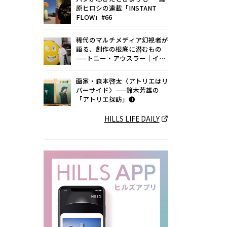
原ヒロシの連載「INSTANT
FLOW」#66
稀代のマルチメディア幻視者が
語る、創作の根底に潜むもの
——トニー・アウスラー｜イン
タビュー
画家・森本啓太〈アトリエはリ
バーサイド〉——鈴木芳雄の
「アトリエ探訪」⓫
HILLS LIFE DAILY