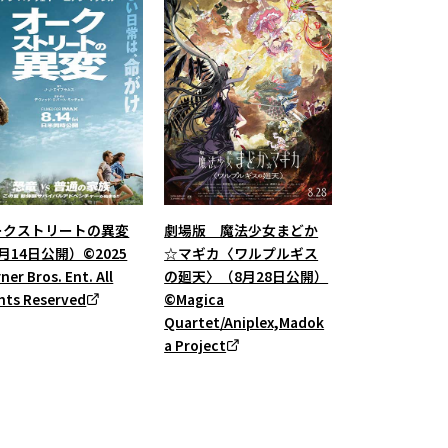
ークストリートの異変
劇場版 魔法少女まどか
月14日公開）©2025
☆マギカ〈ワルプルギス
ner Bros. Ent. All
の廻天〉（8月28日公開）
hts Reserved
©Magica
Quartet/Aniplex,Madok
a Project