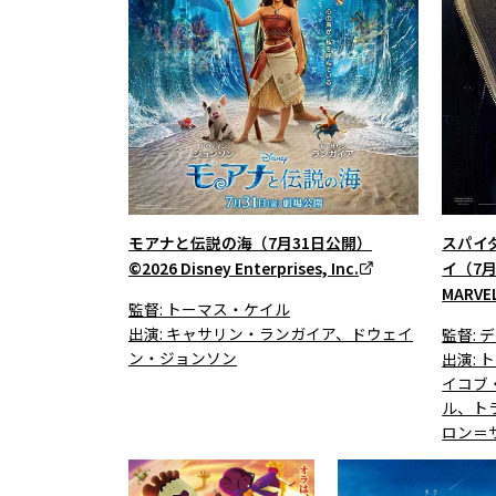
モアナと伝説の海（7月31日公開）
スパイ
©2026 Disney Enterprises, Inc.
イ（7月
MARVEL
監督: トーマス・ケイル
出演: キャサリン・ランガイア、ドウェイ
監督:
ン・ジョンソン
出演:
イコブ
ル、ト
ロン＝