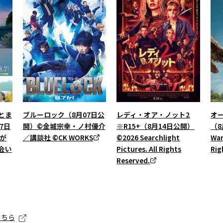
とま
ブルーロック（8月07日公
レディ・オア・ノット2
オ
7日
開）©金城宗幸・ノ村優介
※R15+（8月14日公開）
（8
星が
／講談社 ©CK WORKS
©2026 Searchlight
War
会い
Pictures. All Rights
Rig
Reserved.
こちら