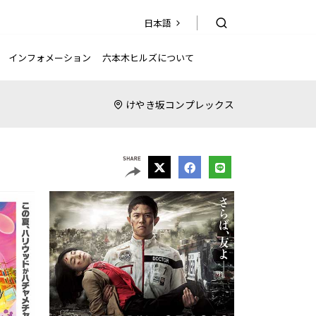
日本語
日本語
EN
简
繁
한국어
体
體
インフォメーション
六本木ヒルズについて
けやき坂コンプレックス