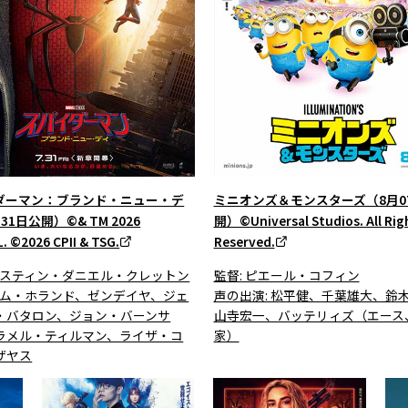
ダーマン：ブランド・ニュー・デ
ミニオンズ＆モンスターズ（8月0
31日公開）©& TM 2026
開）©Universal Studios. All Rig
. ©2026 CPII & TSG.
Reserved.
 デスティン・ダニエル・クレットン
監督: ピエール・コフィン
 トム・ホランド、ゼンデイヤ、ジェ
声の出演: 松平健、千葉雄大、鈴
・バタロン、ジョン・バーンサ
山寺宏一、バッテリィズ（エース
ラメル・ティルマン、ライザ・コ
家）
ザヤス