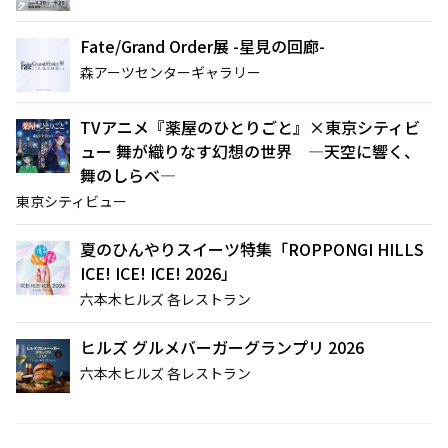
Fate/Grand Order展 -星見の回廊-
森アーツセンターギャラリー
映画クレヨンしんちゃん
チケット(半券)優待サービス
奇々怪々！オラの妖怪バケ～
TVアニメ『薬屋のひとりごと』×東京シティビ
ション
2026年7月31日（金） 公開
ュー 舞が織りなす幻想の世界 ―天空に響く、
舞のしらべ―
東京シティビュー
夏のひんやりスイーツ特集「ROPPONGI HILLS
ICE! ICE! ICE! 2026」
六本木ヒルズ 各レストラン
ヒルズ グルメバーガーグランプリ 2026
六本木ヒルズ 各レストラン