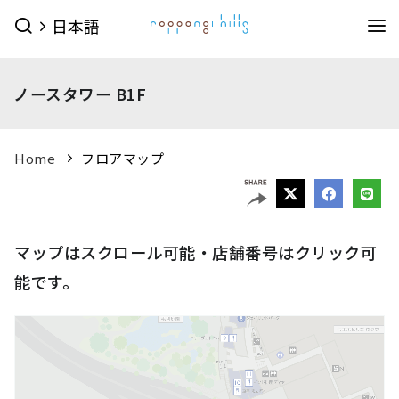
日本語
イベント
ノースタワー B1F
イベントTOPを見る
グルメ＆ショップ
すべてのイベント
今日のイベント
グルメ & ショップTOPを見る
Home
フロアマップ
ミュージアム・展望台
今月のイベント
来月のイベント
ショップ
グルメ
サービス
森美術館
東京シティビュー
森アーツセンターギャラリー
映画館
ピックアップイベント
マップはスクロール可能・店舗番号はクリック可
映画館TOPを見る
ショップ一覧を見る
ホテル
森美術館 公式サイト
能です。
TOHOシネマズ六本木ヒルズ 公式サイト
メンズファッション
(41)
キッズ
(9)
ホテルTOPを見る
その他施設
（お知らせ）
ベイビークラブシアター 上映予定は
レディスファッション
(45)
スポーツ・アウトドア
(10)
グランド ハイアット 東京 公式サイト
こちら
ファッション雑貨
(53)
ライフスタイル
(24)
六本木ヒルズ併設その他周辺施設
アクセス
ROPPONGI HILLS
テレビ朝日・六本木ヒルズ
（お知らせ）
館内のレストラン・バーでお使いい
ジュエリー・ウォッチ
(9)
ビューティー
(5)
SUMMER 2026
SUMMER FES
ただける3種類のお食事券オンラインにて販売中