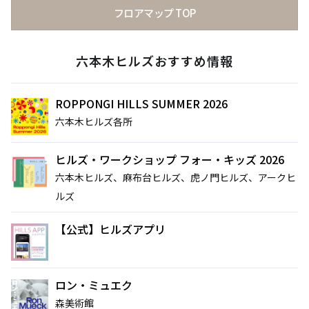
菅隆太に聞く
シの連載
ぐもの——リー・
フロアマップ TOP
「INSTANT
キット 千葉正也 to
FLOW」#67
sweat 流汗＠シュ
暑さを吹き飛ばすホテルのテラスへ。発酵グリ
ウゴアーツ（〜
ルと南仏ディナーで楽しむ大人の夏時間
六本木ヒルズおすすめ情報
ビアガーデンやセミビュッフェなどサマーテラスプラン
8/22）
2026年7月1日（水）～9月30日（水）
ミニオンズ＆モンスターズ
劇場版『TOKYO MER～走る
ROPPONGI HILLS SUMMER 2026
グランド ハイアット 東京
緊急救命室～CAPITAL
六本木ヒルズ各所
2026年8月7日（金） 公開
CRISIS』
イタリアン “メレ
涼やかなサマーベ
2026年8月21日（金） 公開
ンダ” アフタヌー
リーヌ（グラスス
ヒルズ・ワークショップ フォー・キッズ 2026
ンティー セット
2026年6月1日
イーツ）
2026年6月16日
六本木ヒルズ、麻布台ヒルズ、虎ノ門ヒルズ、アークヒ
（月）～8月31日
グランド ハイア
（火）～9月15日
グランド ハイア
ルズ
（月）
ット 東京
（火）
ット 東京
【公式】ヒルズアプリ
ポケモン30周年
【国産牛の豪華無
を祝う夏の冒険へ
料試食をアート空
～宿泊・レストラ
2026年6月20日
間で優雅に体験】
通年
ン・テイクアウト
ブライダルフェア
ロン・ミュエク
（土）～8月31日
グランド ハイア
グランド ハイア
～
（月）
ット 東京
ット 東京
森美術館