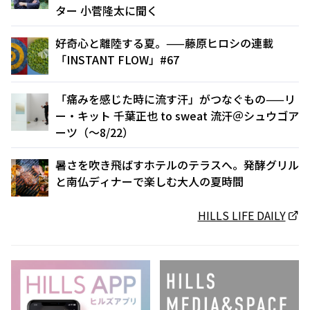
ター 小菅隆太に聞く
好奇心と離陸する夏。——藤原ヒロシの連載
「INSTANT FLOW」#67
「痛みを感じた時に流す汗」がつなぐもの——リ
ー・キット 千葉正也 to sweat 流汗＠シュウゴア
ーツ（〜8/22）
暑さを吹き飛ばすホテルのテラスへ。発酵グリル
と南仏ディナーで楽しむ大人の夏時間
HILLS LIFE DAILY