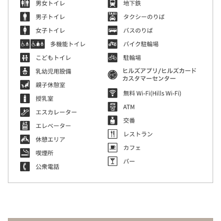
駐車場のご案内
シェアサイクルのご案内
住宅をお探しの
オフィスをお探
へ
軌跡を深く洞察します。
方
しの方
医療施設
港区自転車シェアリング
時間貸駐車場空き状況を
公衆電話・携帯電話
充電器
六本木ヒルズレジデ
六本木ヒルズオフィ
見る
ンス
ス
港区自転車シェアリング
ご利用施設から駐車場を
Wi-Fiエリア
公式サイト
公式サイト
チケ得
Fate/Grand Order展 -星見
TVアニメ『薬屋のひとりご
探す
コインロッカー
の回廊-
と』×東京シティビュー 舞
料金・各種割引
イベントスペース、広告エリアをお探しの方
が織りなす幻想の世界 ―
2026年7月17日（金）～9
2026年8月1日（土）～10
駐車場サービス
Hills Media & Space
外貨両替・郵便サービス
天空に響く、舞のしらべ―
月14日（月）
月26日（月）
よくあるご質問
Soirée Blanche ～ソワレ ブランシュ～
モアナと伝説の海
スパイダーマン：ブランド・
作品のはじまりから、
本イベントのテーマは「夜
ニュー・デイ
2026年7月4日（土）～9月12日（土）
2025年末に配信されたメ
空」×「舞」。海抜250メ
2026年7月31日（金） 公開
インストーリー「第2部 終
ートルに位置する「東京シ
2026年7月31日（金） 公開
グランド ハイアット 東京
章」までの旅路を、美麗な
ティビュー」を舞台に、猫
HILLS LIFE DAILY
アートワーク、膨大な設定
猫（マオマオ）や壬氏（ジ
資料、あふれる映像と立体
ンシ）たちが織りなす幻想
サングラスは真夏
多様なセクターの
造形を駆使し、作品の魅力
的な舞の情景を、展望台な
のマジックアイテ
ハブとなり、社会
ム！——地曳いく
課題解決に向けた
を余すことなく伝える展示
らではの特別な演出で描き
子のおしゃれメソ
共創を促す——
会
出します。
ッド113
Glass Rock共創コ
好奇心と離陸する
「痛みを感じた時
ーディネーター 小
夏。——藤原ヒロ
に流す汗」がつな