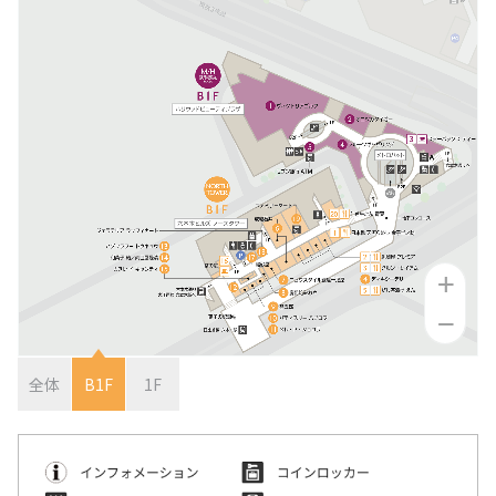
アクセスTOPを見る
2026年7月18日（土）～ 8
2026年7月18日（土）～8
インフォメーション
ロン・ミュエク
コンビニエンスストア
(2)
月23日（日）
月23日（日）
（お知らせ）
六本木ヒルズ駐車場 駐車料金変更
2026年4月29日（水・祝）
メディカル・ドラッグストア
(2)
のお知らせ
施設サービス
カード・
六本木ヒルズでは、2026
音楽と番組とグルメの エ
六本木ヒルズクラブ
公園/散策路/緑
六本木ヒルズについて
～ 9月23日（水・祝）
案内
お支払いについて
年7月18日（土）〜8月23
ンタメフェス！本社会場は
公式
アート
(18)
森美術館
日（日）の37日間、六本木
今年も入場無料！
会員制クラブ
お子さま連れ、ご年配のお客さま、
その他
(5)
ヒルズの夏を熱く盛り上げ
お身体の不自由なお客さま向けサービス
るさまざまなイベントを開
電車でお越しの方
車でお越しの方
催いたします。
パブリックアート & デザイ
六本木ヒルズアリーナ・大
営業時間
インフォメーション
センタ
ー
ン
屋根プラザ・ヒルズ カフェ/
アクセス
ヒルズ・ワークショップ フ
ロン・ミュエク
スペース
ATM
タクシーでお越しの方
バスでお越しの方
ォー・キッズ 2026
2026年4月29日（水・祝）
ヒルズ グルメバーガーグラン
夏のひんやりスイーツ特集
フロアマップ
映画館TOP
テレビ朝日
2026年7月25日（土）〜8
～ 9月23日（水・祝）
喫煙エリア
プリ 2026
「ROPPONGI HILLS ICE! ICE!
（TOHOシネマズ六本木ヒルズ）
月16日（日）
2026年7月1日（水）～8
ICE! 2026」
街をご利用のみなさまへ
本展では、大型作品《マ
全体
B1F
1F
J-WAVE 81.3FM
休憩エリア
ホテルTOP
2026年7月1日（水）～8
月31日（月）
ピラミデ
街がまるごと学び場にな
ス》（2016-2017年）など
お問い合わせ
月31日（月）
空港からお越しの方
自転車・バイク・シェアサ
（グランド ハイアット 東京）
complex665
る、こどもが主役のワーク
作家の主要作品を中心に初
ハリウッドビューティプラザ
ドレッシングラウンジ
イクルでお越しの方
ショップ。今年の夏も、4
期の代表作から近作まで11
つのヒルズを舞台に開催。
点を展示し、作品の発展の
ペットをお連れのお客さま
救護室