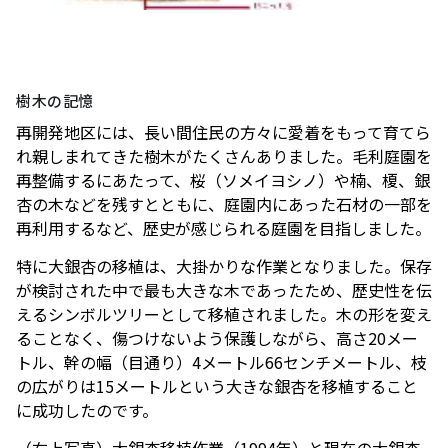
菅隆太に聞く
シの連載
ぐもの——リー・
「INSTANT
キット 千葉正也 to
FLOW」#67
sweat 流汗＠シュ
暑さを吹き飛ばすホテルのテラスへ。発酵グリ
ウゴアーツ（〜
ルと南仏ディナーで楽しむ大人の夏時間
ビアガーデンやセミビュッフェなどサマーテラスプラン
8/22）
樹木の記憶
2026年7月1日（水）～9月30日（水）
再開発地区には、長い間住民の方々に愛着をもって育てら
ミニオンズ＆モンスターズ
劇場版『TOKYO MER～走る
れ親しまれてきた樹木がたくさんありました。毛利庭園を
グランド ハイアット 東京
緊急救命室～CAPITAL
2026年8月7日（金） 公開
再整備するにあたって、桜（ソメイヨシノ）や楠、榎、銀
CRISIS』
イタリアン “メレ
涼やかなサマーベ
2026年8月21日（金） 公開
杏の木などを残すとともに、庭園内にあった石材の一部を
ンダ” アフタヌー
リーヌ（グラスス
再利用するなど、歴史が感じられる庭園を目指しました。
ンティー セット
2026年6月1日
イーツ）
2026年6月16日
特に大銀杏の移植は、大掛かりな作業となりました。保存
（月）～8月31日
グランド ハイア
（火）～9月15日
グランド ハイア
が検討された中で最も大きな木であったため、歴史性を伝
（月）
ット 東京
（火）
ット 東京
えるシンボルツリーとして移植されました。木の形を変え
ることなく、傷つけないよう保護しながら、高さ20メー
ポケモン30周年
【国産牛の豪華無
トル、幹の幅（目通り）4メートル66センチメートル、枝
を祝う夏の冒険へ
料試食をアート空
の広がりは15メートルという大きな銀杏を移植すること
～宿泊・レストラ
2026年6月20日
間で優雅に体験】
通年
に成功したのです。
ン・テイクアウト
ブライダルフェア
（土）～8月31日
グランド ハイア
グランド ハイア
～
（月）
ット 東京
ット 東京
（右上写真）大銀杏移植作業（1994年）と現在の大銀杏