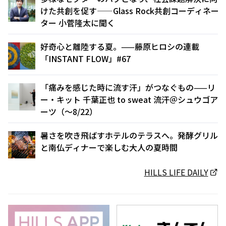
けた共創を促す——Glass Rock共創コーディネー
ター 小菅隆太に聞く
好奇心と離陸する夏。——藤原ヒロシの連載
「INSTANT FLOW」#67
「痛みを感じた時に流す汗」がつなぐもの——リ
ー・キット 千葉正也 to sweat 流汗＠シュウゴア
ーツ（〜8/22）
暑さを吹き飛ばすホテルのテラスへ。発酵グリル
と南仏ディナーで楽しむ大人の夏時間
HILLS LIFE DAILY