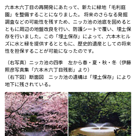
アクセスTOPを見る
2026年7月18日（土）～ 8
2026年7月18日（土）～8
インフォメーション
ロン・ミュエク
六本木六丁目の再開発にあたって、新たに緑地「毛利庭
コンビニエンスストア
(2)
月23日（日）
月23日（日）
（お知らせ）
六本木ヒルズ駐車場 駐車料金変更
園」を整備することになりました。 将来のさらなる発掘
2026年4月29日（水・祝）
メディカル・ドラッグストア
(2)
のお知らせ
施設サービス
カード・
六本木ヒルズでは、2026
音楽と番組とグルメの エ
調査などの可能性を残すため、ニッカ池の池底を固めると
六本木ヒルズクラブ
公園/散策路/緑
六本木ヒルズについて
～ 9月23日（水・祝）
案内
お支払いについて
年7月18日（土）〜8月23
ンタメフェス！本社会場は
ともに周辺の地盤改良を行い、防護シートで覆い、埋土保
公式
アート
(18)
森美術館
日（日）の37日間、六本木
今年も入場無料！
存を行いました。この「埋土保存」によって、六本木ヒル
会員制クラブ
お子さま連れ、ご年配のお客さま、
その他
(5)
ヒルズの夏を熱く盛り上げ
ズに水と緑を提供するとともに、歴史的遺産としての将来
お身体の不自由なお客さま向けサービス
るさまざまなイベントを開
性を担保することが可能になったのです。
電車でお越しの方
車でお越しの方
催いたします。
（右写真）ニッカ池の四季 左から春・夏・秋・冬（伊藤
パブリックアート & デザイ
六本木ヒルズアリーナ・大
営業時間
インフォメーション
センタ
照彦写真集「六本木六丁目残影」より）
ー
ン
屋根プラザ・ヒルズ カフェ/
（右下図）断面図 ニッカ池の遺構は「埋土保存」により
アクセス
ヒルズ・ワークショップ フ
ロン・ミュエク
スペース
ATM
地下に残されている。
タクシーでお越しの方
バスでお越しの方
ォー・キッズ 2026
2026年4月29日（水・祝）
ヒルズ グルメバーガーグラン
夏のひんやりスイーツ特集
フロアマップ
映画館TOP
テレビ朝日
2026年7月25日（土）〜8
～ 9月23日（水・祝）
喫煙エリア
プリ 2026
「ROPPONGI HILLS ICE! ICE!
（TOHOシネマズ六本木ヒルズ）
月16日（日）
2026年7月1日（水）～8
ICE! 2026」
街をご利用のみなさまへ
本展では、大型作品《マ
J-WAVE 81.3FM
休憩エリア
ホテルTOP
2026年7月1日（水）～8
月31日（月）
ピラミデ
街がまるごと学び場にな
ス》（2016-2017年）など
お問い合わせ
月31日（月）
空港からお越しの方
自転車・バイク・シェアサ
（グランド ハイアット 東京）
complex665
る、こどもが主役のワーク
作家の主要作品を中心に初
ハリウッドビューティプラザ
ドレッシングラウンジ
イクルでお越しの方
ショップ。今年の夏も、4
期の代表作から近作まで11
つのヒルズを舞台に開催。
点を展示し、作品の発展の
ペットをお連れのお客さま
救護室