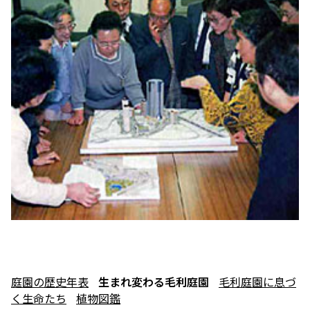
庭園の歴史年表
生まれ変わる毛利庭園
毛利庭園に息づ
く生命たち
植物図鑑