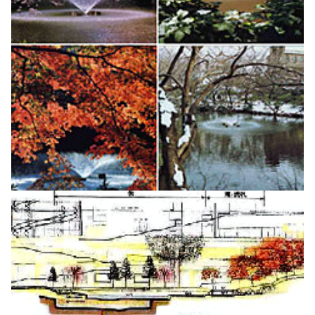
駐車場のご案内
シェアサイクルのご案内
住宅をお探しの
オフィスをお探
へ
軌跡を深く洞察します。
方
しの方
医療施設
港区自転車シェアリング
時間貸駐車場空き状況を
公衆電話・携帯電話
充電器
六本木ヒルズレジデ
六本木ヒルズオフィ
見る
ンス
ス
港区自転車シェアリング
ご利用施設から駐車場を
Wi-Fiエリア
公式サイト
公式サイト
チケ得
Fate/Grand Order展 -星見
TVアニメ『薬屋のひとりご
探す
コインロッカー
の回廊-
と』×東京シティビュー 舞
料金・各種割引
イベントスペース、広告エリアをお探しの方
が織りなす幻想の世界 ―
2026年7月17日（金）～9
2026年8月1日（土）～10
駐車場サービス
Hills Media & Space
外貨両替・郵便サービス
天空に響く、舞のしらべ―
月14日（月）
月26日（月）
よくあるご質問
Soirée Blanche ～ソワレ ブランシュ～
モアナと伝説の海
スパイダーマン：ブランド・
作品のはじまりから、
本イベントのテーマは「夜
ニュー・デイ
2026年7月4日（土）～9月12日（土）
2025年末に配信されたメ
空」×「舞」。海抜250メ
2026年7月31日（金） 公開
インストーリー「第2部 終
ートルに位置する「東京シ
2026年7月31日（金） 公開
グランド ハイアット 東京
章」までの旅路を、美麗な
ティビュー」を舞台に、猫
HILLS LIFE DAILY
アートワーク、膨大な設定
猫（マオマオ）や壬氏（ジ
資料、あふれる映像と立体
ンシ）たちが織りなす幻想
サングラスは真夏
多様なセクターの
造形を駆使し、作品の魅力
的な舞の情景を、展望台な
のマジックアイテ
ハブとなり、社会
ム！——地曳いく
課題解決に向けた
を余すことなく伝える展示
らではの特別な演出で描き
子のおしゃれメソ
共創を促す——
会
出します。
ッド113
Glass Rock共創コ
好奇心と離陸する
「痛みを感じた時
ーディネーター 小
夏。——藤原ヒロ
に流す汗」がつな