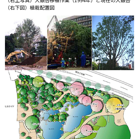
（右下図）植栽配置図
映画クレヨンしんちゃん
チケット(半券)優待サービス
奇々怪々！オラの妖怪バケ～
ション
2026年7月31日（金） 公開