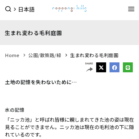
日本語
イベント
生まれ変わる毛利庭園
イベントTOPを見る
グルメ＆ショップ
すべてのイベント
今日のイベント
グルメ & ショップTOPを見る
Home
公園/散策路/緑
生まれ変わる毛利庭園
ミュージアム・展望台
今月のイベント
来月のイベント
ショップ
グルメ
サービス
森美術館
東京シティビュー
森アーツセンターギャラリー
映画館
ピックアップイベント
土地の記憶を失わないために…
映画館TOPを見る
ショップ一覧を見る
ホテル
森美術館 公式サイト
TOHOシネマズ六本木ヒルズ 公式サイト
メンズファッション
(41)
キッズ
(9)
ホテルTOPを見る
その他施設
水の記憶
（お知らせ）
ベイビークラブシアター 上映予定は
レディスファッション
(45)
スポーツ・アウトドア
(10)
グランド ハイアット 東京 公式サイト
こちら
「ニッカ池」と呼ばれ皆様に親しまれてきた池の姿は現在
ファッション雑貨
(53)
ライフスタイル
(24)
六本木ヒルズ併設その他周辺施設
見ることができません。ニッカ池は現在の毛利池の下に隠
アクセス
ROPPONGI HILLS
テレビ朝日・六本木ヒルズ
（お知らせ）
館内のレストラン・バーでお使いい
れているのです。
ジュエリー・ウォッチ
(9)
ビューティー
(5)
SUMMER 2026
SUMMER FES
ただける3種類のお食事券オンラインにて販売中