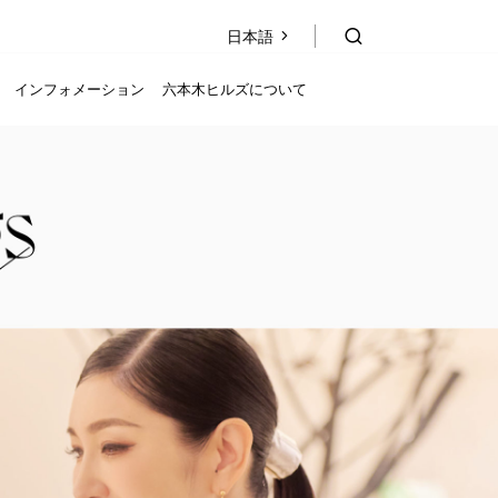
日本語
日本語
EN
简
繁
한국
体
體
インフォメーション
六本木ヒルズについて