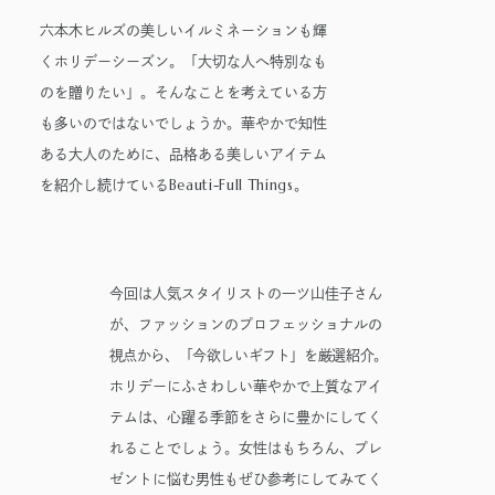
医療施設
料金・各種割引
ィス
公式サイト
公衆電話・携帯電話
充電器
駐車場サービス
六本木ヒルズの美しいイルミネーションも輝
公式サイト
港区自転車シェアリング
よくあるご質問
Wi-Fiエリア
くホリデーシーズン。「大切な人へ特別なも
チケ得
Fate/Grand Order展 -星見
TVアニメ『薬屋のひとり
イベントスペース、広告エリアをお探しの方
のを贈りたい」。そんなことを考えている方
コインロッカー
の回廊-
ごと』×東京シティビュー
Hills Media & Space
も多いのではないでしょうか。華やかで知性
舞が織りなす幻想の世
2026年7月17日（金）～9月14日
2026年8月1日（土）～10月26日
モアナと伝説の海
スパイダーマン：ブランド・ニ
外貨両替・郵便サービス
ある大人のために、品格ある美しいアイテム
界 ―天空に響く、舞の
（月）
（月）
ュー・デイ
Soirée Blanche ～ソワレ ブランシュ～
2026年7月31日（金） 公開
Beauti-Full Things
を紹介し続けている
。
しらべ―
作品のはじまりから、2025
本イベントのテーマは「夜
2026年7月31日（金） 公開
2026年7月4日（土）～9月12日（土）
年末に配信されたメインスト
空」×「舞」。海抜250メー
グランド ハイアット 東京
ーリー「第2部 終章」までの
トルに位置する「東京シティ
旅路を、美麗なアートワー
ビュー」を舞台に、猫猫（マ
HILLS LIFE DAILY
今回は人気スタイリストの一ツ山佳子さん
ク、膨大な設定資料、あふれ
オマオ）や壬氏（ジンシ）た
が、ファッションのプロフェッショナルの
サングラスは真
多様なセクター
る映像と立体造形を駆使し、
ちが織りなす幻想的な舞の情
夏のマジックア
のハブとなり、
視点から、「今欲しいギフト」を厳選紹介。
作品の魅力を余すことなく伝
景を、展望台ならではの特別
イテム！——地曳
社会課題解決に
ホリデーにふさわしい華やかで上質なアイ
える展示会
な演出で描き出します。
いく子のおしゃ
向けた共創を促
れメソッド113
す——Glass Rock共
テムは、心躍る季節をさらに豊かにしてく
好奇心と離陸す
「痛みを感じた
創コーディネー
る夏。——藤原ヒ
時に流す汗」が
れることでしょう。女性はもちろん、プレ
ター 小菅隆太に
ロシの連載
つなぐもの——リ
ゼントに悩む男性もぜひ参考にしてみてく
聞く
「INSTANT
ー・キット 千葉