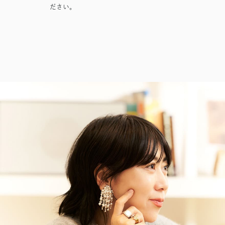
FLOW」#67
正也 to sweat 流
暑さを吹き飛ばすホテルのテラスへ。発酵グ
ださい。
ビアガーデンやセミビュッフェなどサマーテラスプラン
汗＠シュウゴア
リルと南仏ディナーで楽しむ大人の夏時間
ミニオンズ＆モンスターズ
劇場版『TOKYO MER～走る緊急
ーツ（〜8/22）
2026年7月1日（水）～9月30日（水）
救命室～CAPITAL CRISIS』
2026年8月7日（金） 公開
グランド ハイアット 東京
2026年8月21日（金） 公開
イタリアン “メレン
涼やかなサマーベリ
ダ” アフタヌーンテ
ーヌ（グラススイー
ィー セット
ツ）
2026年6月1日（月）
2026年6月16日（火）
～8月31日（月）
グランド ハイアット
～9月15日（火）
グランド ハイアット
東京
東京
ポケモン30周年を祝
【国産牛の豪華無料
う夏の冒険へ ～宿
試食をアート空間で
泊・レストラン・テ
優雅に体験】ブライ
2026年6月20日（土）
通年
イクアウト～
ダルフェア
～8月31日（月）
グランド ハイアット
グランド ハイアット
東京
東京
映画クレヨンしんちゃん 奇々
チケット(半券)優待サービス
怪々！オラの妖怪バケ～ション