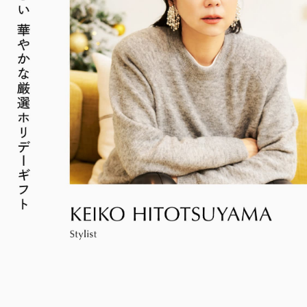
インフォメーション
ロン・ミュエク
コンビニエンスストア
(2)
（日）
（日）
（お知らせ）
六本木ヒルズ駐車場 駐車料金変更のお知らせ
2026年4月29日（水・祝）～ 9月
六本木ヒルズでは、2026年7
音楽と番組とグルメの エン
六本木ヒルズクラブ
公園/散策路/緑
メディカル・ドラッグストア
(2)
施設サービス
カード・
23日（水・祝）
六本木ヒルズについて
月18日（土）〜8月23日
タメフェス！本社会場は今年
公式
案内
お支払いについて
森美術館
アート
(18)
会員制クラブ
（日）の37日間、六本木ヒル
も入場無料！
お子さま連れ、ご年配のお客さま、
ズの夏を熱く盛り上げるさま
その他
(5)
電車でお越しの方
車でお越しの方
お身体の不自由なお客さま向けサービス
ざまなイベントを開催いたし
ます。
パブリックアート & デザイン
六本木ヒルズアリーナ・大屋根
営業時間
インフォメーション
センタ
プラザ・ヒルズ カフェ/スペー
ー
タクシーでお越しの方
バスでお越しの方
ス
アクセス
ヒルズ・ワークショップ
ロン・ミュエク
映画館TOP
ATM
フォー・キッズ 2026
2026年4月29日（水・祝）～ 9月
テレビ朝日
（TOHOシネマズ六本木ヒルズ）
フロアマップ
ヒルズ グルメバーガーグラン
夏のひんやりスイーツ特集
23日（水・祝）
2026年7月25日（土）〜8月16日
喫煙エリア
プリ 2026
「ROPPONGI HILLS ICE! ICE!
（日）
J-WAVE 81.3FM
本展では、大型作品《マス》
ホテルTOP
街をご利用のみなさまへ
ICE! 2026」
ピラミデ
空港からお越しの方
自転車・バイク・シェアサイク
2026年7月1日（水）～8月31日
休憩エリア
街がまるごと学び場になる、
（2016-2017年）など作家の
（グランド ハイアット 東京）
（月）
complex665
ルでお越しの方
2026年7月1日（水）～8月31日
ハリウッドビューティプラザ
お問い合わせ
こどもが主役のワークショッ
主要作品を中心に初期の代表
（月）
ドレッシングラウンジ
プ。今年の夏も、4つのヒル
作から近作まで11点を展示
駐車場のご案内
シェアサイクルのご案内
住宅をお探しの方
オフィスをお探しの
ズを舞台に開催。
し、作品の発展の軌跡を深く
方
ペットをお連れのお客さま
六本木ヒルズレジ
救護室
港区自転車シェアリング
時間貸駐車場空き状況を見る
へ
六本木ヒルズオフ
洞察します。
デンス
ご利用施設から駐車場を探す