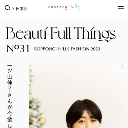
日本語
イベント
イベントTOPを見る
グルメ＆ショップ
すべてのイベント
今日のイベント
グルメ & ショップTOPを見る
ミュージアム・展望台
今月のイベント
来月のイベント
ショップ
グルメ
サービス
ピックアップイベント
映画館
森美術館
東京シティビュー
森アーツセンターギャラリー
ショップ一覧を見る
映画館TOPを見る
ホテル
森美術館 公式サイト
TOHOシネマズ六本木ヒルズ 公式サイト
メンズファッション
(41)
キッズ
(9)
ホテルTOPを見る
（お知らせ）
ベイビークラブシアター 上映予定はこちら
その他施設
レディスファッション
(45)
スポーツ・アウトドア
(10)
グランド ハイアット 東京 公式サイト
ファッション雑貨
(53)
ライフスタイル
(24)
六本木ヒルズ併設その他周辺施設
ROPPONGI HILLS SUMMER
テレビ朝日・六本木ヒル
（お知らせ）
館内のレストラン・バーでお使いいただける3種
アクセス
類のお食事券オンラインにて販売中
2026
ズ SUMMER FES
ジュエリー・ウォッチ
(9)
ビューティー
(5)
2026年7月18日（土）～ 8月23日
2026年7月18日（土）～8月23日
アクセスTOPを見る