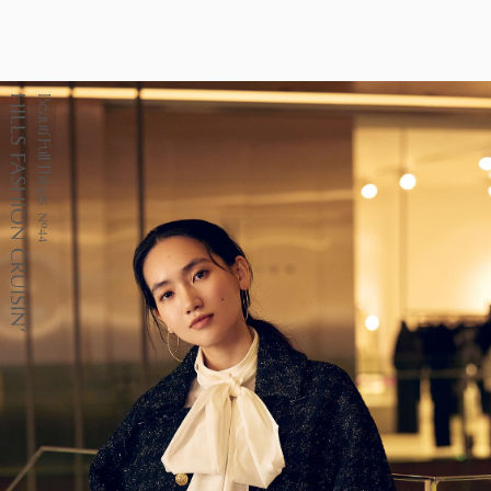
FLOW」#67
正也 to sweat 流
暑さを吹き飛ばすホテルのテラスへ。発酵グ
ビアガーデンやセミビュッフェなどサマーテラスプラン
汗＠シュウゴア
リルと南仏ディナーで楽しむ大人の夏時間
ミニオンズ＆モンスターズ
劇場版『TOKYO MER～走る緊急
ーツ（〜8/22）
2026年7月1日（水）～9月30日（水）
救命室～CAPITAL CRISIS』
2026年8月7日（金） 公開
グランド ハイアット 東京
2026年8月21日（金） 公開
イタリアン “メレン
涼やかなサマーベリ
ダ” アフタヌーンテ
ーヌ（グラススイー
ィー セット
ツ）
2026年6月1日（月）
2026年6月16日（火）
～8月31日（月）
グランド ハイアット
～9月15日（火）
グランド ハイアット
東京
東京
ポケモン30周年を祝
【国産牛の豪華無料
う夏の冒険へ ～宿
試食をアート空間で
泊・レストラン・テ
優雅に体験】ブライ
2026年6月20日（土）
通年
イクアウト～
ダルフェア
～8月31日（月）
グランド ハイアット
グランド ハイアット
東京
東京
映画クレヨンしんちゃん 奇々
チケット(半券)優待サービス
怪々！オラの妖怪バケ～ション