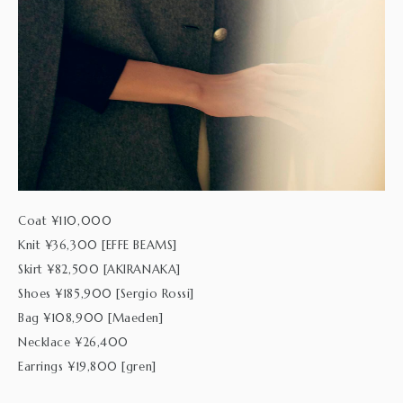
Coat ¥110,000
Knit ¥36,300 [EFFE BEAMS]
Skirt ¥82,500 [AKIRANAKA]
Shoes ¥185,900 [Sergio Rossi]
Bag ¥108,900 [Maeden]
Necklace ¥26,400
Earrings ¥19,800 [gren]