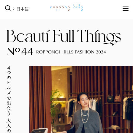
日本語
イベント
イベントTOPを見る
グルメ＆ショップ
すべてのイベント
今日のイベント
グルメ & ショップTOPを見る
ミュージアム・展望台
今月のイベント
来月のイベント
ショップ
グルメ
サービス
ピックアップイベント
映画館
森美術館
東京シティビュー
森アーツセンターギャラリー
ショップ一覧を見る
映画館TOPを見る
ホテル
森美術館 公式サイト
TOHOシネマズ六本木ヒルズ 公式サイト
メンズファッション
(41)
キッズ
(9)
ホテルTOPを見る
（お知らせ）
ベイビークラブシアター 上映予定はこちら
その他施設
レディスファッション
(44)
スポーツ・アウトドア
(10)
グランド ハイアット 東京 公式サイト
ファッション雑貨
(53)
ライフスタイル
(24)
六本木ヒルズ併設その他周辺施設
ROPPONGI HILLS SUMMER
テレビ朝日・六本木ヒル
（お知らせ）
館内のレストラン・バーでお使いいただける3種
アクセス
類のお食事券オンラインにて販売中
2026
ズ SUMMER FES
ジュエリー・ウォッチ
(9)
ビューティー
(5)
2026年7月18日（土）～ 8月23日
2026年7月18日（土）～8月23日
アクセスTOPを見る